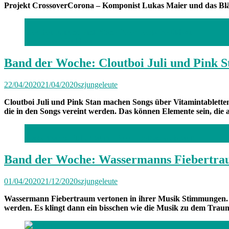
Projekt CrossoverCorona – Komponist Lukas Maier und das Bläs
Cloutboi Juli und Pink Stan /
Foto: Tolga Bölükbasi
von Tolga Bölükbasi
Band der Woche: Cloutboi Juli und Pink S
22/04/2020
21/04/2020
szjungeleute
Cloutboi Juli und Pink Stan machen Songs über Vitamintablette
die in den Songs vereint werden. Das können Elemente sein, die
Wassermanns Fiebertraum /
Foto: Thomas Weishäupl
Band der Woche: Wassermanns Fiebertr
01/04/2020
21/12/2020
szjungeleute
Wassermann Fiebertraum vertonen in ihrer Musik Stimmungen. Di
werden. Es klingt dann ein bisschen wie die Musik zu dem Trau