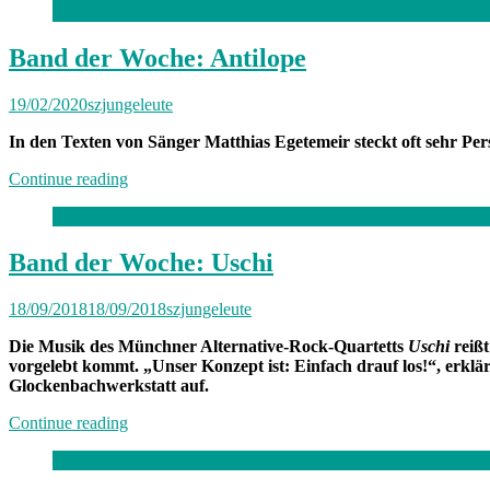
Antilope /
Foto: Philipp Schuster
Band der Woche: Antilope
19/02/2020
szjungeleute
In den Texten von Sänger Matthias Egetemeir steckt oft sehr Per
„Band
Continue reading
der
Woche:
Antilope“
Band der Woche: Uschi
18/09/2018
18/09/2018
szjungeleute
Die Musik des Münchner Alternative-Rock-Quartetts
Uschi
reißt
vorgelebt kommt. „Unser Konzept ist: Einfach drauf los!“, erklär
Glockenbachwerkstatt auf.
„Band
Continue reading
der
Woche:
Uschi“