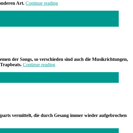
„Neuland“
onderen Art.
Continue reading
emen der Songs, so verschieden sind auch die Musikrichtungen,
„Band
 Trapbeats.
Continue reading
der
Woche:
Cloutboi
Juli
und
Pink
Stan“
parts vermittelt, die durch Gesang immer wieder aufgebrochen
and
r
che: