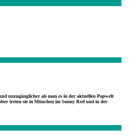
ssermanns
ebertraum“
r und unzugänglicher als man es in der aktuellen Popwelt
ktober treten sie in München im Sunny Red und in der