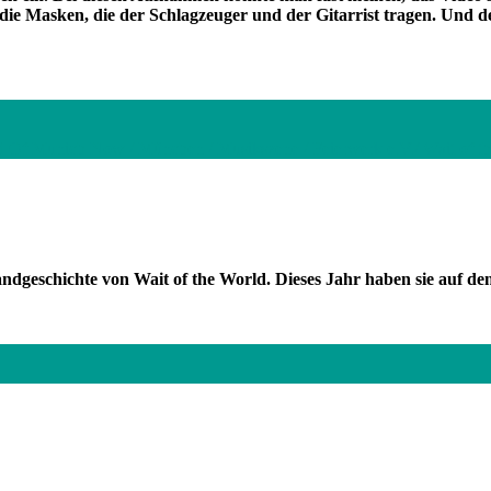
die Masken, die der Schlagzeuger und der Gitarrist tragen. Und d
Of Munich Now / München / Musikszene / Feierwerk e.V./ Wait of th
andgeschichte von Wait of the World. Dieses Jahr haben sie auf d