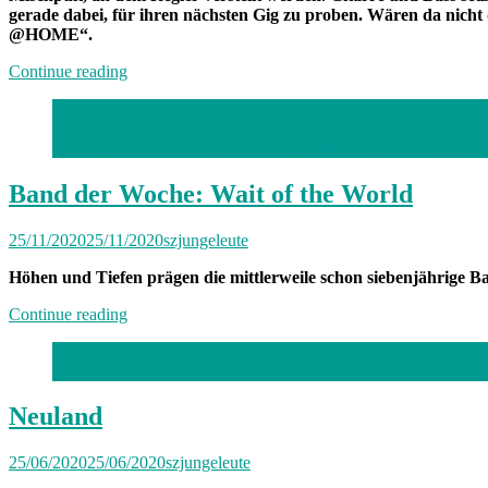
gerade dabei, für ihren nächsten Gig zu proben. Wären da nicht 
@HOME“.
„Band
Continue reading
der
Woche:
Foto: Gino Dambrowski
Quiet
München, 21.09.2020 / Foto: Gino Dambrowski Thema: Sound 
Violence“
Band der Woche: Wait of the World
25/11/2020
25/11/2020
szjungeleute
Höhen und Tiefen prägen die mittlerweile schon siebenjährige B
„Band
Continue reading
der
Woche:
Foto: Screenshot SZ
Wait
of
the
Neuland
World“
25/06/2020
25/06/2020
szjungeleute