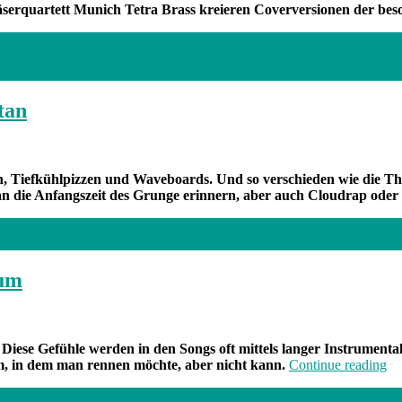
erquartett Munich Tetra Brass kreieren Coverversionen der bes
tan
n, Tiefkühlpizzen und Waveboards. Und so verschieden wie die Th
 an die Anfangszeit des Grunge erinnern, aber auch Cloudrap oder
aum
ese Gefühle werden in den Songs oft mittels langer Instrumental
„B
m, in dem man rennen möchte, aber nicht kann.
Continue reading
de
Wo