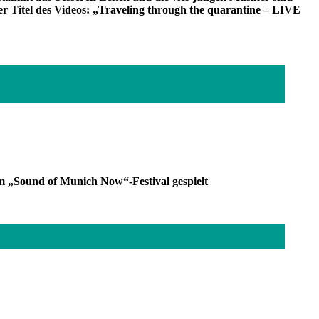
er Titel des Videos: „Traveling through the quarantine – LIVE
e world
em „Sound of Munich Now“-Festival gespielt