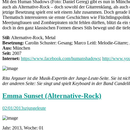
Mit den Human Shadows (Foto: Daniel Gereg) gibt es nun in München 
auch als Alternative-Rock – doch sowohl der Gitarrenklang, als auch d
jetzige Besetzung spielt erst seit einem Jahr zusammen. Doch gerade 
Thematisch interessieren sie ernste Geschichten wie Flüchtlingspoli
Meerjungfrauen und Zombiepiraten nicht fehlen dürften, blitzt da ei
doch in den ganz klassischen Formen dieses Stils bewegt und die tie
Stil:
Alternative-Rock, Metal
Besetzung:
Carolin Schuster: Gesang; Marco Leitl: Melodie-Gitarre
Aus:
München
Seit:
2007
Internet:
https://www.facebook.com/humanshadows
;
http://www.yo
Rita Argauer ist die Musik-Expertin der Junge-Leute-Seite. Sie ist 
der anderen Seite: Sie singt und spielt Keyboard in der Band Candelil
Emma Sunset (Alternative-Rock)
02/01/2013
szjungeleute
Jahr: 2013, Woche: 01