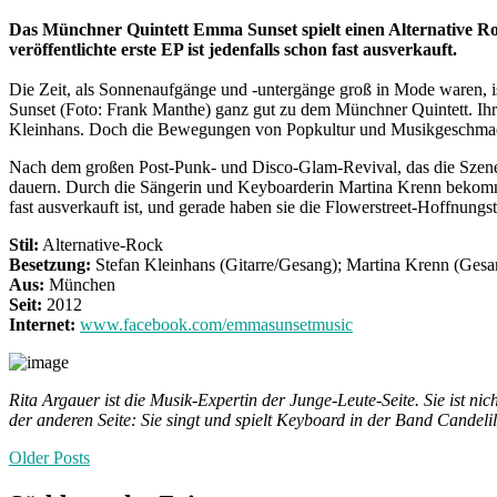
Das Münchner Quintett Emma Sunset spielt einen Alternative Rock
veröffentlichte erste EP ist jedenfalls schon fast ausverkauft.
Die Zeit, als Sonnenaufgänge und -untergänge groß in Mode waren, 
Sunset (Foto: Frank Manthe) ganz gut zu dem Münchner Quintett. Ihr 
Kleinhans. Doch die Bewegungen von Popkultur und Musikgeschmack
Nach dem großen Post-Punk- und Disco-Glam-Revival, das die Szene ge
dauern. Durch die Sängerin und Keyboarderin Martina Krenn bekommt 
fast ausverkauft ist, und gerade haben sie die Flowerstreet-Hoffnun
Stil:
Alternative-Rock
Besetzung:
Stefan Kleinhans (Gitarre/Gesang); Martina Krenn (Gesa
Aus:
München
Seit:
2012
Internet:
www.facebook.com/emmasunsetmusic
Rita Argauer ist die Musik-Expertin der Junge-Leute-Seite. Sie ist 
der anderen Seite: Sie singt und spielt Keyboard in der Band Candelil
Posts
Older Posts
navigation