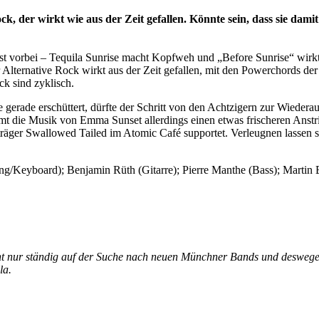
, der wirkt wie aus der Zeit gefallen. Könnte sein, dass sie dam
ist vorbei – Tequila Sunrise macht Kopfweh und „Before Sunrise“ wir
Alternative Rock wirkt aus der Zeit gefallen, mit den Powerchords der
 sind zyklisch.
rade erschüttert, dürfte der Schritt von den Achtzigern zur Wiederau
die Musik von Emma Sunset allerdings einen etwas frischeren Anstrich
gsträger Swallowed Tailed im Atomic Café supportet. Verleugnen lassen
ng/Keyboard); Benjamin Rüth (Gitarre); Pierre Manthe (Bass); Martin 
nicht nur ständig auf der Suche nach neuen Münchner Bands und deswege
la.