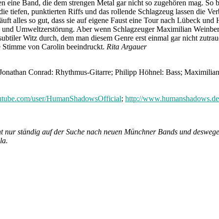
eine Band, die dem strengen Metal gar nicht so zugehören mag. So be
ie tiefen, punktierten Riffs und das rollende Schlagzeug lassen die Ve
läuft alles so gut, dass sie auf eigene Faust eine Tour nach Lübeck u
tik und Umweltzerstörung. Aber wenn Schlagzeuger Maximilian Weinberg
n subtiler Witz durch, dem man diesem Genre erst einmal gar nicht zut
fe Stimme von Carolin beeindruckt.
Rita Argauer
; Jonathan Conrad: Rhythmus-Gitarre; Philipp Höhnel: Bass; Maximili
utube.com/user/HumanShadowsOfficial
;
http://www.humanshadows.de
nicht nur ständig auf der Suche nach neuen Münchner Bands und deswege
la.