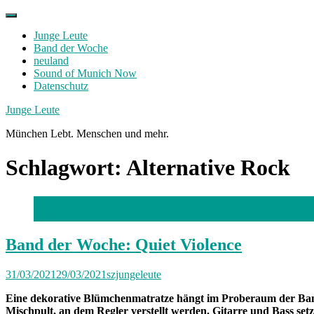
Skip
to
Junge Leute
content
Band der Woche
neuland
Sound of Munich Now
Datenschutz
Facebook
Twitter
Instagram
Junge Leute
München Lebt. Menschen und mehr.
Schlagwort:
Alternative Rock
Quiet Violence; Foto: Moritz Heinrich
Band der Woche: Quiet Violence
31/03/2021
29/03/2021
szjungeleute
Eine dekorative Blümchenmatratze hängt im Proberaum der Band 
Mischpult, an dem Regler verstellt werden. Gitarre und Bass set