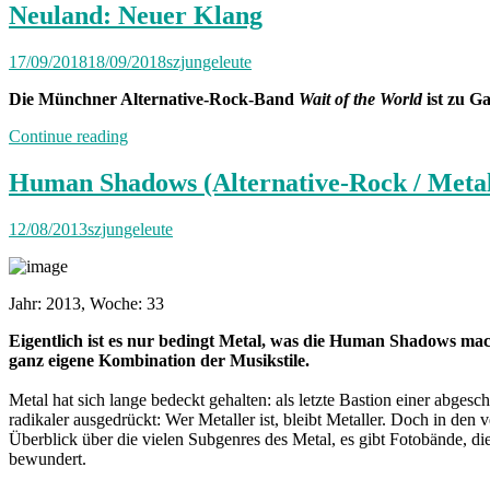
Neuland: Neuer Klang
17/09/2018
18/09/2018
szjungeleute
Die Münchner Alternative-Rock-Band
Wait of the World
ist zu G
„Neuland:
Continue reading
Neuer
Klang“
Human Shadows (Alternative-Rock / Meta
12/08/2013
szjungeleute
Jahr: 2013, Woche: 33
Eigentlich ist es nur bedingt Metal, was die Human Shadows mac
ganz eigene Kombination der Musikstile.
Metal hat sich lange bedeckt gehalten: als letzte Bastion einer abgesc
radikaler ausgedrückt: Wer Metaller ist, bleibt Metaller. Doch in den 
Überblick über die vielen Subgenres des Metal, es gibt Fotobände, d
bewundert.