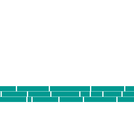
ter thiel
Band der Woche
Bei Krause zu Hause
Beziehungsweise
ein 
d
Louis Seibert
Max Fluder
mein münchen
milla
musik
München
Münch
usanne krause
sz
sz junge leute
szjungeleute
theresa parstorfer
Von Frei