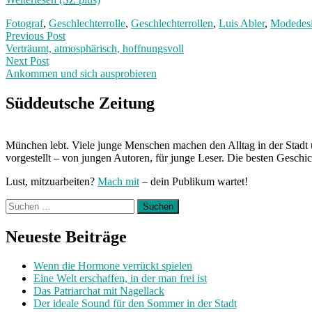
Fotograf
,
Geschlechterrolle
,
Geschlechterrollen
,
Luis Abler
,
Modedesi
Post
Previous
Previous Post
post:
Verträumt, atmosphärisch, hoffnungsvoll
navigation
Next Post
Ankommen und sich ausprobieren
Next
Post:
Süddeutsche Zeitung
München lebt. Viele junge Menschen machen den Alltag in der Stadt 
vorgestellt – von jungen Autoren, für junge Leser. Die besten Geschi
Lust, mitzuarbeiten?
Mach mit
– dein Publikum wartet!
Suchen
nach:
Neueste Beiträge
Wenn die Hormone verrückt spielen
Eine Welt erschaffen, in der man frei ist
Das Patriarchat mit Nagellack
Der ideale Sound für den Sommer in der Stadt