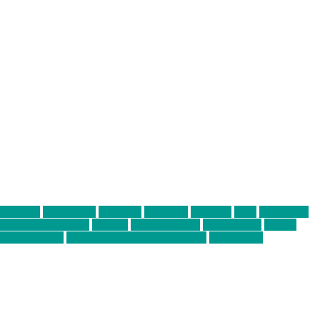
abend mit
farbenladen
feierwerk
fotografie
Hip-Hop
indie
junge leute
ens junge Kreative
neuland
ornella cosenza
Partnerschaft
Philipp
tag bis Freitag
von freitag bis freitag münchen
Zeichen der