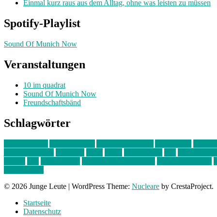
Einmal kurz raus aus dem Alltag, ohne was leisten zu müssen
Spotify-Playlist
Sound Of Munich Now
Veranstaltungen
10 im quadrat
Sound Of Munich Now
Freundschaftsbänd
Schlagwörter
10 im Quadrat
Amelie Völker
Anastasia Trenkler
Ausstellung
bahnwär
junges münchen
Kolumne
kunst
Liebe
Lisi Wasmer
lmu
lost weeken
Kreiter
pop
Rita Argauer
Sound Of Munich Now
Stefanie Witterauf
s
Freundschaft
© 2026 Junge Leute
|
WordPress Theme:
Nucleare
by CrestaProject.
Startseite
Datenschutz