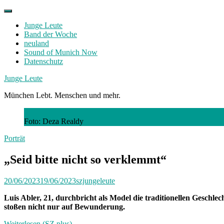
Skip
to
Junge Leute
content
Band der Woche
neuland
Sound of Munich Now
Datenschutz
Facebook
Twitter
Instagram
Junge Leute
München Lebt. Menschen und mehr.
Foto: Deza Realdy
Porträt
„Seid bitte nicht so verklemmt“
20/06/2023
19/06/2023
szjungeleute
Luis Abler, 21, durchbricht als Model die traditionellen Geschl
stoßen nicht nur auf Bewunderung.
Weiterlesen (SZ plus)