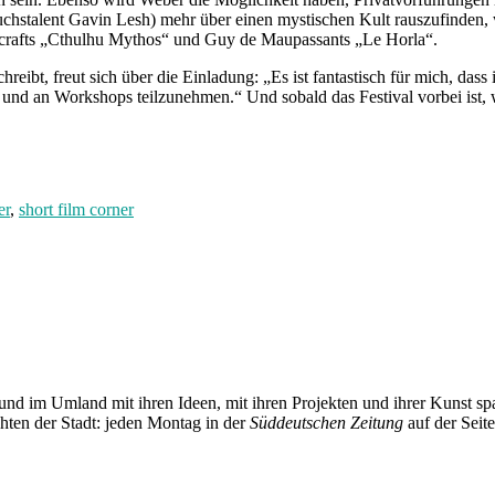
uchstalent Gavin Lesh) mehr über einen mystischen Kult rauszufinden
vecrafts „Cthulhu Mythos“ und Guy de Maupassants „Le Horla“.
hreibt, freut sich über die Einladung: „Es ist fantastisch für mich, da
n und an Workshops teilzunehmen.“ Und sobald das Festival vorbei ist
er
,
short film corner
und im Umland mit ihren Ideen, mit ihren Projekten und ihrer Kunst 
chten der Stadt: jeden Montag in der
Süddeutschen Zeitung
auf der Seit