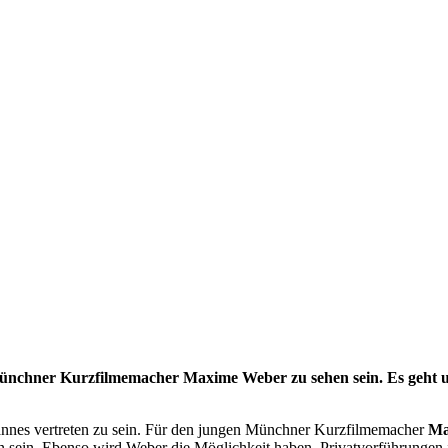
 Münchner Kurzfilmemacher Maxime Weber zu sehen sein. Es geht
Cannes vertreten zu sein. Für den jungen Münchner Kurzfilmemacher
Ma
 sein. Ebenso wird Weber die Möglichkeit haben, Privatvorführungen in 