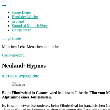
Skip
to
Junge Leute
content
Band der Woche
neuland
Sound of Munich Now
Datenschutz
Facebook
Twitter
Instagram
Junge Leute
München Lebt. Menschen und mehr.
Uncategorized
Neuland: Hypnos
01/04/2016
szjungeleute
Beim Filmfestival in Cannes wird in diesem Jahr ein Film vom
Alpträume eines Journalisten.
Es ist schon etwas Besonderes, beim Filmfestival im französischen 
„Hypnos“ wird im Sommer im short film corner des Festivals zu sehen