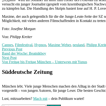
versucht ein junger Journalist (gespielt vom luxemburgischen Nachw
zu kämpfen hat. Die Handlung des Skripts basiert lose auf H. P. Lo
Maxime, der auch gelegentlich für die die Junge-Leute-Seite der SZ sc
Möglichkeit, mit vielen anderen Filmschaffenden in Kontakt zu trete
Foto:
Josefine Morgan
Von:
Philipp Kreiter
Cannes
,
Filmfestival
,
Hypnos
,
Maxime Weber
,
neuland
,
Philipp Kreit
Post
Previous
Previous Post
post:
Band der Woche: Beatnikboy
navigation
Next Post
Von Freitag bis Freitag München – Unterwegs mit Yunus
Next
Post:
Süddeutsche Zeitung
München lebt. Viele junge Menschen machen den Alltag in der Stadt 
vorgestellt – von jungen Autoren, für junge Leser. Die besten Geschi
Lust, mitzuarbeiten?
Mach mit
– dein Publikum wartet!