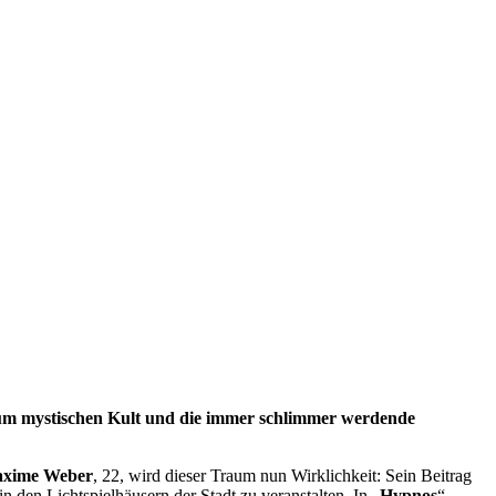
 um mystischen Kult und die immer schlimmer werdende
xime Weber
, 22, wird dieser Traum nun Wirklichkeit: Sein Beitrag
den Lichtspielhäusern der Stadt zu veranstalten. In „
Hypnos
“