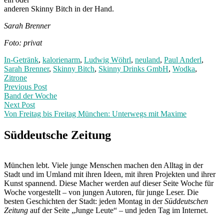
anderen Skinny Bitch in der Hand.
Sarah Brenner
Foto: privat
In-Getränk
,
kalorienarm
,
Ludwig Wöhrl
,
neuland
,
Paul Anderl
,
Sarah Brenner
,
Skinny Bitch
,
Skinny Drinks GmbH
,
Wodka
,
Zitrone
Post
Previous
Previous Post
post:
Band der Woche
navigation
Next Post
Von Freitag bis Freitag München: Unterwegs mit Maxime
Next
Post:
Süddeutsche Zeitung
München lebt. Viele junge Menschen machen den Alltag in der
Stadt und im Umland mit ihren Ideen, mit ihren Projekten und ihrer
Kunst spannend. Diese Macher werden auf dieser Seite Woche für
Woche vorgestellt – von jungen Autoren, für junge Leser. Die
besten Geschichten der Stadt: jeden Montag in der
Süddeutschen
Zeitung
auf der Seite „Junge Leute“ – und jeden Tag im Internet.