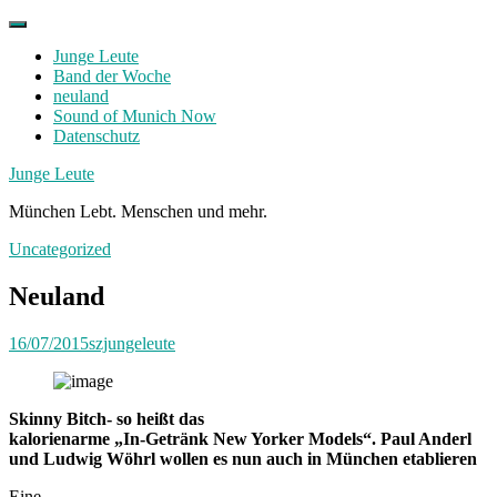
Skip
to
Junge Leute
content
Band der Woche
neuland
Sound of Munich Now
Datenschutz
Facebook
Twitter
Instagram
Junge Leute
München Lebt. Menschen und mehr.
Uncategorized
Neuland
16/07/2015
szjungeleute
Skinny Bitch- so heißt das
kalorienarme „In-Getränk New Yorker Models“. Paul Anderl
und Ludwig Wöhrl wollen es nun auch in München etablieren
Eine