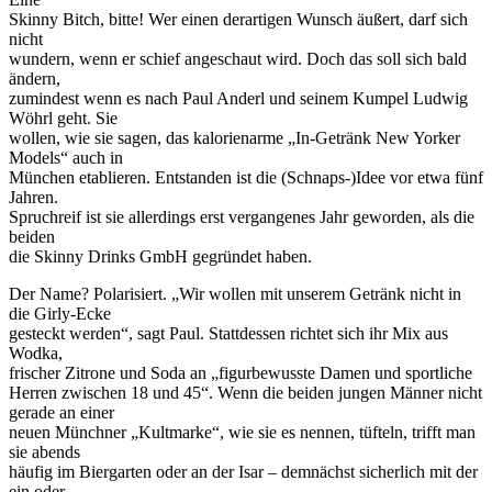
Skinny Bitch, bitte! Wer einen derartigen Wunsch äußert, darf sich
nicht
wundern, wenn er schief angeschaut wird. Doch das soll sich bald
ändern,
zumindest wenn es nach Paul Anderl und seinem Kumpel Ludwig
Wöhrl geht. Sie
wollen, wie sie sagen, das kalorienarme „In-Getränk New Yorker
Models“ auch in
München etablieren. Entstanden ist die (Schnaps-)Idee vor etwa fünf
Jahren.
Spruchreif ist sie allerdings erst vergangenes Jahr geworden, als die
beiden
die Skinny Drinks GmbH gegründet haben.
Der Name? Polarisiert. „Wir wollen mit unserem Getränk nicht in
die Girly-Ecke
gesteckt werden“, sagt Paul. Stattdessen richtet sich ihr Mix aus
Wodka,
frischer Zitrone und Soda an „figurbewusste Damen und sportliche
Herren zwischen 18 und 45“. Wenn die beiden jungen Männer nicht
gerade an einer
neuen Münchner „Kultmarke“, wie sie es nennen, tüfteln, trifft man
sie abends
häufig im Biergarten oder an der Isar – demnächst sicherlich mit der
ein oder