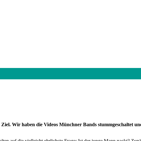
er Ziel. Wir haben die Videos Münchner Bands stummgeschaltet und 
n auf die vielleicht ehrlichste Frage: Ist der junge Mann nackt? Zunä