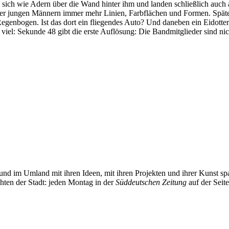
n sich wie Adern über die Wand hinter ihm und landen schließlich auch
ier jungen Männern immer mehr Linien, Farbflächen und Formen. Spätest
genbogen. Ist das dort ein fliegendes Auto? Und daneben ein Eidotte
so viel: Sekunde 48 gibt die erste Auflösung: Die Bandmitglieder sind ni
und im Umland mit ihren Ideen, mit ihren Projekten und ihrer Kunst 
chten der Stadt: jeden Montag in der
Süddeutschen Zeitung
auf der Seit