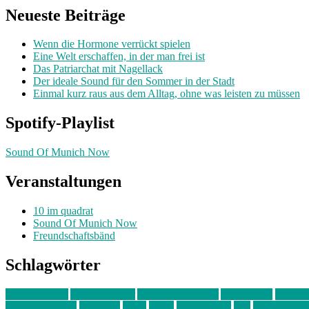
Neueste Beiträge
Wenn die Hormone verrückt spielen
Eine Welt erschaffen, in der man frei ist
Das Patriarchat mit Nagellack
Der ideale Sound für den Sommer in der Stadt
Einmal kurz raus aus dem Alltag, ohne was leisten zu müssen
Spotify-Playlist
Sound Of Munich Now
Veranstaltungen
10 im quadrat
Sound Of Munich Now
Freundschaftsbänd
Schlagwörter
10 im Quadrat
Amelie Völker
Anastasia Trenkler
Ausstellung
bahnwär
junges münchen
Kolumne
kunst
Liebe
Lisi Wasmer
lmu
lost weeken