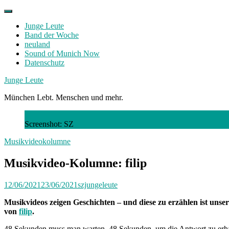
Skip
to
Junge Leute
content
Band der Woche
neuland
Sound of Munich Now
Datenschutz
Facebook
Twitter
Instagram
Junge Leute
München Lebt. Menschen und mehr.
Screenshot: SZ
Musikvideokolumne
Musikvideo-Kolumne: filip
12/06/2021
23/06/2021
szjungeleute
Musikvideos zeigen Geschichten – und diese zu erzählen ist uns
von
filip
.
48 Sekunden muss man warten. 48 Sekunden, um die Antwort zu erhalte