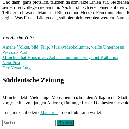
Und dann, ganz plötzlich, tauchen da schwarze Linien auf. Sie ziehe
seiner drei Kollegen neben ihm. Nach und nach erscheinen auf den v
Teil der Leinwand. Man sieht Blumen und Herzen. Feuer und einen Re
ergibt. Was für ein Bild genau, soll hier nicht verraten werden. Nur 
Von Amelie Völker
Amelie Völker
,
bild
,
Filip
,
Musikvideokolumne
,
weiße Unterhosen
Post
Previous
Previous Post
post:
München hat Hausarrest: Zuhause und unterwegs mit Katharina
navigation
Next Post
Der Neuanfang
Next
Post:
Süddeutsche Zeitung
München lebt. Viele junge Menschen machen den Alltag in der Stadt 
vorgestellt – von jungen Autoren, für junge Leser. Die besten Geschi
Lust, mitzuarbeiten?
Mach mit
– dein Publikum wartet!
Suchen
nach: