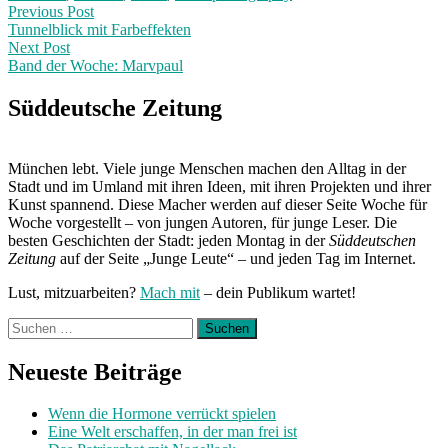
Post
Previous
Previous Post
post:
Tunnelblick mit Farbeffekten
navigation
Next Post
Band der Woche: Marvpaul
Next
Post:
Süddeutsche Zeitung
München lebt. Viele junge Menschen machen den Alltag in der
Stadt und im Umland mit ihren Ideen, mit ihren Projekten und ihrer
Kunst spannend. Diese Macher werden auf dieser Seite Woche für
Woche vorgestellt – von jungen Autoren, für junge Leser. Die
besten Geschichten der Stadt: jeden Montag in der
Süddeutschen
Zeitung
auf der Seite „Junge Leute“ – und jeden Tag im Internet.
Lust, mitzuarbeiten?
Mach mit
– dein Publikum wartet!
Suchen
nach:
Neueste Beiträge
Wenn die Hormone verrückt spielen
Eine Welt erschaffen, in der man frei ist