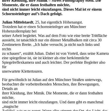
ihrer Kleidung, ihre Mimik – Street Photography eben. Die
Momente, die er dann festhalten möchte,
sind nicht immer leicht einzufangen. Dieses Mal ist er einem
Schornsteinfeger auf’s Dach gefolgt.
Julian Mittelstaedt
, 25, hat eigentlich Höhenangst.
Trotzdem hat er einen Schornsteinfeger am Münchner
Hohenzollernplatz bei
seiner Arbeit begleitet. Was auf dem Foto wie eine breite Trittfläche
aussieht, ist tatsächlich nur ein dünner Metallbalken mit circa 30
Zentimetern Breite. „Ich habe versucht, ja nicht nach links und
rechts
zu schauen“, erzählt Julian. Dabei ist von Vorteil, dass seine Kamera
eine spiegellose ist, sie ist kleiner als eine herkömmliche
Spiegelreflexkamera und auch leichter. Der perfekte Begleiter also
für
unerwartete Klettertouren.
Für gewöhnlich ist Julian auf den Münchner Straßen unterwegs,
beobachtet die vorbeitreibenden Menschen, ihre Bewegungen,
Details an
ihrer Kleidung, ihre Mimik. Die Momente, die er dann festhalten
möchte,
sind nicht immer leicht einzufangen. Und dann gibt es manchmal
„magische
Zufälle“, wie er es nennt. Wenn alles stimmt: der Ort, das Licht, das