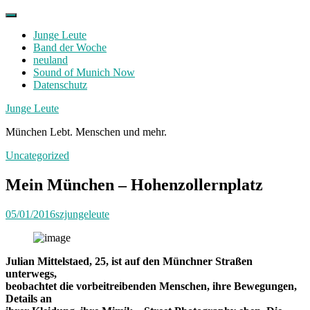
Skip
to
Junge Leute
content
Band der Woche
neuland
Sound of Munich Now
Datenschutz
Facebook
Twitter
Instagram
Junge Leute
München Lebt. Menschen und mehr.
Uncategorized
Mein München – Hohenzollernplatz
05/01/2016
szjungeleute
Julian Mittelstaed, 25, ist auf den Münchner Straßen
unterwegs,
beobachtet die vorbeitreibenden Menschen, ihre Bewegungen,
Details an