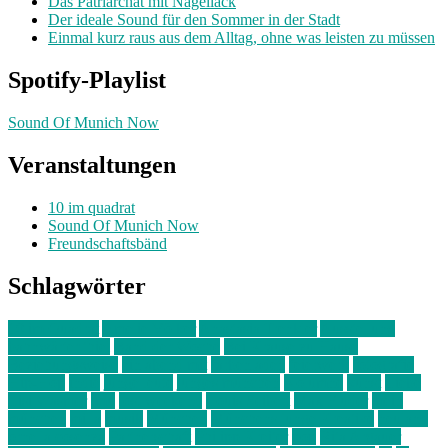
Das Patriarchat mit Nagellack
Der ideale Sound für den Sommer in der Stadt
Einmal kurz raus aus dem Alltag, ohne was leisten zu müssen
Spotify-Playlist
Sound Of Munich Now
Veranstaltungen
10 im quadrat
Sound Of Munich Now
Freundschaftsbänd
Schlagwörter
10 im Quadrat
Amelie Völker
Anastasia Trenkler
Ausstellung
bahnwärter thiel
Band der Woche
Bei Krause zu Hause
Beziehungsweise
ein abend mit
farbenladen
feierwerk
fotografie
Hip-Hop
indie
junge leute
junges münchen
Kolumne
kunst
Liebe
Lisi Wasmer
lmu
lost weekend
Louis Seibert
Max Fluder
mein
münchen
milla
musik
München
Münchens junge Kreative
neuland
ornella cosenza
Partnerschaft
Philipp Kreiter
pop
Rita Argauer