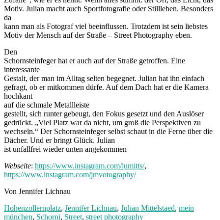
Motiv. Julian macht auch Sportfotografie oder Stillleben. Besonders
da
kann man als Fotograf viel beeinflussen. Trotzdem ist sein liebstes
Motiv der Mensch auf der Straße – Street Photography eben.
Den
Schornsteinfeger hat er auch auf der Straße getroffen. Eine
interessante
Gestalt, der man im Alltag selten begegnet. Julian hat ihn einfach
gefragt, ob er mitkommen dürfe. Auf dem Dach hat er die Kamera
hochkant
auf die schmale Metallleiste
gestellt, sich runter gebeugt, den Fokus gesetzt und den Auslöser
gedrückt. „Viel Platz war da nicht, um groß die Perspektiven zu
wechseln.“ Der Schornsteinfeger selbst schaut in die Ferne über die
Dächer. Und er bringt Glück. Julian
ist unfallfrei wieder unten angekommen
Webseite
:
https://www.instagram.com/jumitts/
,
https://www.instagram.com/jmvotography/
Von Jennifer Lichnau
Hohenzollernplatz
,
Jennifer Lichnau
,
Julian Mittelstaed
,
mein
münchen
,
Schorni
,
Street
,
street photography