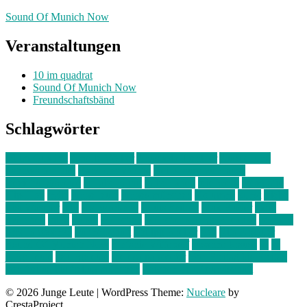
Sound Of Munich Now
Veranstaltungen
10 im quadrat
Sound Of Munich Now
Freundschaftsbänd
Schlagwörter
10 im Quadrat
Amelie Völker
Anastasia Trenkler
Ausstellung
bahnwärter thiel
Band der Woche
Bei Krause zu Hause
Beziehungsweise
ein abend mit
farbenladen
feierwerk
fotografie
Hip-Hop
indie
junge leute
junges münchen
Kolumne
kunst
Liebe
Lisi Wasmer
lmu
lost weekend
Louis Seibert
Max Fluder
mein
münchen
milla
musik
München
Münchens junge Kreative
neuland
ornella cosenza
Partnerschaft
Philipp Kreiter
pop
Rita Argauer
Sound Of Munich Now
Stefanie Witterauf
susanne krause
sz
sz
junge leute
szjungeleute
theresa parstorfer
Von Freitag bis Freitag
von freitag bis freitag münchen
Zeichen der Freundschaft
© 2026 Junge Leute
|
WordPress Theme:
Nucleare
by
CrestaProject.