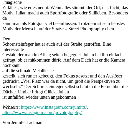
„magische
Zufälle“, wie er es nennt. Wenn alles stimmt: der Ort, das Licht, das
Motiv. Julian macht auch Sportfotografie oder Stillleben. Besonders
da
kann man als Fotograf viel beeinflussen. Trotzdem ist sein liebstes
Motiv der Mensch auf der Straße – Street Photography eben.
Den
Schornsteinfeger hat er auch auf der Straße getroffen. Eine
interessante
Gestalt, der man im Alltag selten begegnet. Julian hat ihn einfach
gefragt, ob er mitkommen dürfe. Auf dem Dach hat er die Kamera
hochkant
auf die schmale Metallleiste
gestellt, sich runter gebeugt, den Fokus gesetzt und den Auslöser
gedrückt. „Viel Platz war da nicht, um groß die Perspektiven zu
wechseln.“ Der Schornsteinfeger selbst schaut in die Ferne über die
Dächer. Und er bringt Glück. Julian
ist unfallfrei wieder unten angekommen
Webseite
:
https://www.instagram.com/jumitts/
,
https://www.instagram.com/jmvotography/
Von Jennifer Lichnau