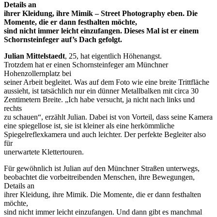
Details an
ihrer Kleidung, ihre Mimik – Street Photography eben. Die
Momente, die er dann festhalten möchte,
sind nicht immer leicht einzufangen. Dieses Mal ist er einem
Schornsteinfeger auf’s Dach gefolgt.
Julian Mittelstaedt
, 25, hat eigentlich Höhenangst.
Trotzdem hat er einen Schornsteinfeger am Münchner
Hohenzollernplatz bei
seiner Arbeit begleitet. Was auf dem Foto wie eine breite Trittfläche
aussieht, ist tatsächlich nur ein dünner Metallbalken mit circa 30
Zentimetern Breite. „Ich habe versucht, ja nicht nach links und
rechts
zu schauen“, erzählt Julian. Dabei ist von Vorteil, dass seine Kamera
eine spiegellose ist, sie ist kleiner als eine herkömmliche
Spiegelreflexkamera und auch leichter. Der perfekte Begleiter also
für
unerwartete Klettertouren.
Für gewöhnlich ist Julian auf den Münchner Straßen unterwegs,
beobachtet die vorbeitreibenden Menschen, ihre Bewegungen,
Details an
ihrer Kleidung, ihre Mimik. Die Momente, die er dann festhalten
möchte,
sind nicht immer leicht einzufangen. Und dann gibt es manchmal