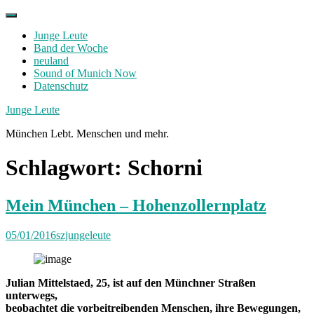
Skip
to
Junge Leute
content
Band der Woche
neuland
Sound of Munich Now
Datenschutz
Facebook
Twitter
Instagram
Junge Leute
München Lebt. Menschen und mehr.
Schlagwort:
Schorni
Mein München – Hohenzollernplatz
05/01/2016
szjungeleute
Julian Mittelstaed, 25, ist auf den Münchner Straßen
unterwegs,
beobachtet die vorbeitreibenden Menschen, ihre Bewegungen,