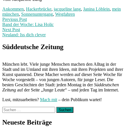
Ankommen
,
Hackerbrücke
,
jacqueline lang
,
Janina Löblein
,
mein
münchen
,
Sonnenuntergang
,
Wegfahren
Post
Previous
Previous Post
post:
Band der Woche: Lisa Holic
navigation
Next Post
Neuland: Iss dich clever
Next
Post:
Süddeutsche Zeitung
München lebt. Viele junge Menschen machen den Alltag in der
Stadt und im Umland mit ihren Ideen, mit ihren Projekten und ihrer
Kunst spannend. Diese Macher werden auf dieser Seite Woche für
Woche vorgestellt – von jungen Autoren, für junge Leser. Die
besten Geschichten der Stadt: jeden Montag in der
Süddeutschen
Zeitung
auf der Seite „Junge Leute“ – und jeden Tag im Internet.
Lust, mitzuarbeiten?
Mach mit
– dein Publikum wartet!
Suchen
nach:
Neueste Beiträge