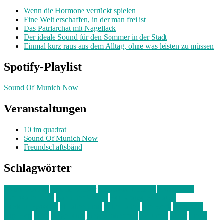
Wenn die Hormone verrückt spielen
Eine Welt erschaffen, in der man frei ist
Das Patriarchat mit Nagellack
Der ideale Sound für den Sommer in der Stadt
Einmal kurz raus aus dem Alltag, ohne was leisten zu müssen
Spotify-Playlist
Sound Of Munich Now
Veranstaltungen
10 im quadrat
Sound Of Munich Now
Freundschaftsbänd
Schlagwörter
10 im Quadrat
Amelie Völker
Anastasia Trenkler
Ausstellung
bahnwärter thiel
Band der Woche
Bei Krause zu Hause
Beziehungsweise
ein abend mit
farbenladen
feierwerk
fotografie
Hip-Hop
indie
junge leute
junges münchen
Kolumne
kunst
Liebe