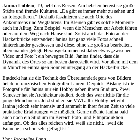
Janina Löblein
, 19, liebt das Reisen. Am liebsten bereist sie große
Städte und fremde Kulturen. „Da gibt es immer mehr zu sehen und
zu fotografieren.“ Deshalb faszinieren sie auch Orte des
Ankommens und Wegfahrens. Im Kleinen gibt es solche Momente
auch im Alltag. Zum Beispiel, wenn die Menschen zur Arbeit fahren
oder auf dem Weg nach Hause sind. So ist auch das Foto an der
Hackerbrücke entstanden: Janina hat ganz viele Fotos schnell
hintereinander geschossen und diese, ohne sie groß zu bearbeiten,
übereinander gelegt. Herausgekommen ist dabei etwas „zwischen
Video und Foto“; ein bewegtes Bild. Janina findet, dass die
Dynamik des Ortes so am besten dargestellt wird. Vor allem mit dem
in München einmaligen Sonnenuntergang an der Hackerbrücke.
Entdeckt hat sie die Technik des Übereinanderlegens von Bildern
bei dem französischen Fotografen Laurent Dequick. Bislang ist die
Fotografie für Janina nur ein Hobby neben ihrem Studium. Zwei
Semester hat sie Architektur studiert, doch das war nichts für die
junge Münchnerin. Jetzt studiert sie VWL. Ihr Hobby betreibt
Janina jedoch sehr intensiv und sammelt in ihrer freien Zeit so viele
praktische Erfahrungen wie möglich. Gerne möchte Janina bald
auch noch ein Studium im Bereich Foto- und Filmproduktion
anfangen. Ob das alles reichen wird, weiß sie nicht, „weil die
Branche ja schon sehr gefragt ist“.
Von:
Jacqueline Lang