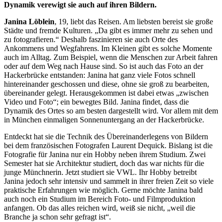
Dynamik verewigt sie auch auf ihren Bildern.
Janina Löblein
, 19, liebt das Reisen. Am liebsten bereist sie große
Städte und fremde Kulturen. „Da gibt es immer mehr zu sehen und
zu fotografieren.“ Deshalb faszinieren sie auch Orte des
Ankommens und Wegfahrens. Im Kleinen gibt es solche Momente
auch im Alltag. Zum Beispiel, wenn die Menschen zur Arbeit fahren
oder auf dem Weg nach Hause sind. So ist auch das Foto an der
Hackerbrücke entstanden: Janina hat ganz viele Fotos schnell
hintereinander geschossen und diese, ohne sie groß zu bearbeiten,
übereinander gelegt. Herausgekommen ist dabei etwas „zwischen
Video und Foto“; ein bewegtes Bild. Janina findet, dass die
Dynamik des Ortes so am besten dargestellt wird. Vor allem mit dem
in München einmaligen Sonnenuntergang an der Hackerbrücke.
Entdeckt hat sie die Technik des Übereinanderlegens von Bildern
bei dem französischen Fotografen Laurent Dequick. Bislang ist die
Fotografie für Janina nur ein Hobby neben ihrem Studium. Zwei
Semester hat sie Architektur studiert, doch das war nichts für die
junge Münchnerin. Jetzt studiert sie VWL. Ihr Hobby betreibt
Janina jedoch sehr intensiv und sammelt in ihrer freien Zeit so viele
praktische Erfahrungen wie möglich. Gerne möchte Janina bald
auch noch ein Studium im Bereich Foto- und Filmproduktion
anfangen. Ob das alles reichen wird, weiß sie nicht, „weil die
Branche ja schon sehr gefragt ist“.