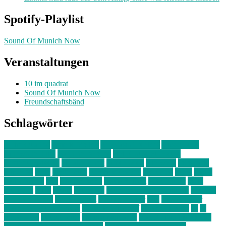
Spotify-Playlist
Sound Of Munich Now
Veranstaltungen
10 im quadrat
Sound Of Munich Now
Freundschaftsbänd
Schlagwörter
10 im Quadrat
Amelie Völker
Anastasia Trenkler
Ausstellung
bahnwärter thiel
Band der Woche
Bei Krause zu Hause
Beziehungsweise
ein abend mit
farbenladen
feierwerk
fotografie
Hip-Hop
indie
junge leute
junges münchen
Kolumne
kunst
Liebe
Lisi Wasmer
lmu
lost weekend
Louis Seibert
Max Fluder
mein
münchen
milla
musik
München
Münchens junge Kreative
neuland
ornella cosenza
Partnerschaft
Philipp Kreiter
pop
Rita Argauer
Sound Of Munich Now
Stefanie Witterauf
susanne krause
sz
sz
junge leute
szjungeleute
theresa parstorfer
Von Freitag bis Freitag