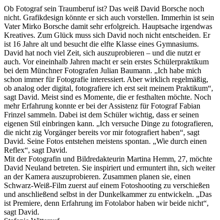
Ob Fotograf sein Traumberuf ist? Das weiß David Borsche noch
nicht. Grafikdesign könnte er sich auch vorstellen. Immerhin ist sein
Vater Mirko Borsche damit sehr erfolgreich. Hauptsache irgendwas
Kreatives. Zum Glück muss sich David noch nicht entscheiden. Er
ist 16 Jahre alt und besucht die elfte Klasse eines Gymnasiums.
David hat noch viel Zeit, sich auszuprobieren – und die nutzt er
auch. Vor eineinhalb Jahren macht er sein erstes Schülerpraktikum
bei dem Münchner Fotografen Julian Baumann. „Ich habe mich
schon immer für Fotografie interessiert. Aber wirklich regelmäßig,
ob analog oder digital, fotografiere ich erst seit meinem Praktikum“,
sagt David. Meist sind es Momente, die er festhalten möchte. Noch
mehr Erfahrung konnte er bei der Assistenz für Fotograf Fabian
Frinzel sammeln. Dabei ist dem Schüler wichtig, dass er seinen
eigenen Stil einbringen kann. „Ich versuche Dinge zu fotografieren,
die nicht zig Vorgänger bereits vor mir fotografiert haben“, sagt
David. Seine Fotos entstehen meistens spontan. „Wie durch einen
Reflex“, sagt David.
Mit der Fotografin und Bildredakteurin Martina Hemm, 27, möchte
David Neuland betreten. Sie inspiriert und ermuntert ihn, sich weiter
an der Kamera auszuprobieren. Zusammen planen sie, einen
Schwarz-Weiß-Film zuerst auf einem Fotoshooting zu verschießen
und anschließend selbst in der Dunkelkammer zu entwickeln. „Das
ist Premiere, denn Erfahrung im Fotolabor haben wir beide nicht“,
sagt David.