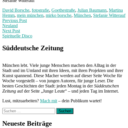
Stefanie Witterauf
David Borsche
,
fotografie
,
Goethestraße
,
Julian Baumann
,
Martina
Hemm
,
mein münchen
,
mirko borsche
,
München
,
Stefanie Witterauf
Post
Previous
Previous Post
post:
Neuland
navigation
Next Post
Spirituelle Disco
Next
Post:
Süddeutsche Zeitung
München lebt. Viele junge Menschen machen den Alltag in der
Stadt und im Umland mit ihren Ideen, mit ihren Projekten und ihrer
Kunst spannend. Diese Macher werden auf dieser Seite Woche für
Woche vorgestellt – von jungen Autoren, für junge Leser. Die
besten Geschichten der Stadt: jeden Montag in der
Süddeutschen
Zeitung
auf der Seite „Junge Leute“ – und jeden Tag im Internet.
Lust, mitzuarbeiten?
Mach mit
– dein Publikum wartet!
Suchen
nach:
Neueste Beiträge