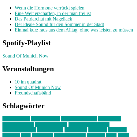
Wenn die Hormone verrückt spielen
Eine Welt erschaffen, in der man frei ist
Das Patriarchat mit Nagellack
Der ideale Sound für den Sommer in der Stadt
Einmal kurz raus aus dem Alltag, ohne was leisten zu müssen
Spotify-Playlist
Sound Of Munich Now
Veranstaltungen
10 im quadrat
Sound Of Munich Now
Freundschaftsbänd
Schlagwörter
10 im Quadrat
Amelie Völker
Anastasia Trenkler
Ausstellung
bahnwärter thiel
Band der Woche
Bei Krause zu Hause
Beziehungsweise
ein abend mit
farbenladen
feierwerk
fotografie
Hip-Hop
indie
junge leute
junges münchen
Kolumne
kunst
Liebe