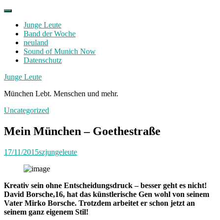
Skip
to
Junge Leute
content
Band der Woche
neuland
Sound of Munich Now
Datenschutz
Facebook
Twitter
Instagram
Junge Leute
München Lebt. Menschen und mehr.
Uncategorized
Mein München – Goethestraße
17/11/2015
szjungeleute
Kreativ sein ohne Entscheidungsdruck – besser geht es nicht!
David Borsche,16, hat das künstlerische Gen wohl von seinem
Vater Mirko Borsche. Trotzdem arbeitet er schon jetzt an
seinem ganz eigenem Stil!