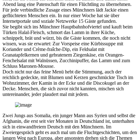
Abend lang eine Patenschaft für einen Flüchtling zu übernehmen.
Für jede verbindliche Zusage eines Münchners lädt Jackie einen
geflüchteten Menschen ein. In nur einer Woche hat sie über
Internetportale und soziale Netzwerke 15 Gäste gefunden.
Sie begibt sich ins Münchner Hauptbahnhofviertel und kauft beim
Türken Halal-Fleisch, schmort das Lamm in ihrer Küche,
schnippelt, brät und würzt, bis die Gäste kommen, die noch nicht
wissen, was sie erwartet: Zur Vorspeise eine Kürbissuppe mit
Koriander und Crème-fraîche-Dip, ein Feldsalat mit
Granatapfelkernen und gebratenem Ziegenkäse, ein Orangen-
Fenchelsalat mit Walnüssen, Zucchinipuffer, das Lamm und zum
Schluss Maronen-Mousse.
Doch nicht nur das feine Menü hebt die Stimmung, auch der
reichlich gedeckte, mit Blumen und Kerzen geschmückte Tisch im
Wohnzimmer, der Kamin in der Ecke und die Discokugel an der
Decke. Menschen, die sich zuvor nicht kannten, mischen sich
untereinander, jeder plaudert mal mit jedem.
Zwei Jungs aus Somalia, ein junger Mann aus Syrien und selbst die
Afghanin, die erst seit vier Monaten in Deutschland ist, unterhalten
sich in einwandfreiem Deutsch mit den Münchnern. Im
Zweiergespräch geht es auch mal um die Fluchtgeschichten, um den
langen Weg nach Europa, aber ansonsten drehen sich die Themen