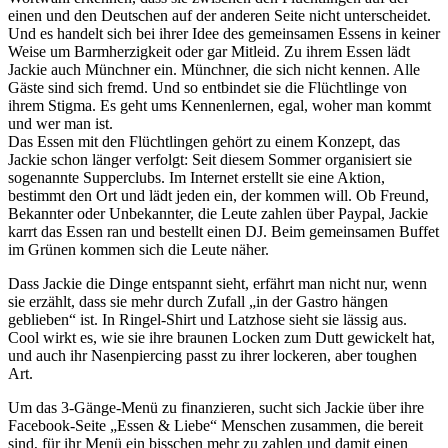
einen und den Deutschen auf der anderen Seite nicht unterscheidet.
Und es handelt sich bei ihrer Idee des gemeinsamen Essens in keiner
Weise um Barmherzigkeit oder gar Mitleid. Zu ihrem Essen lädt
Jackie auch Münchner ein. Münchner, die sich nicht kennen. Alle
Gäste sind sich fremd. Und so entbindet sie die Flüchtlinge von
ihrem Stigma. Es geht ums Kennenlernen, egal, woher man kommt
und wer man ist.
Das Essen mit den Flüchtlingen gehört zu einem Konzept, das
Jackie schon länger verfolgt: Seit diesem Sommer organisiert sie
sogenannte Supperclubs. Im Internet erstellt sie eine Aktion,
bestimmt den Ort und lädt jeden ein, der kommen will. Ob Freund,
Bekannter oder Unbekannter, die Leute zahlen über Paypal, Jackie
karrt das Essen ran und bestellt einen DJ. Beim gemeinsamen Buffet
im Grünen kommen sich die Leute näher.
Dass Jackie die Dinge entspannt sieht, erfährt man nicht nur, wenn
sie erzählt, dass sie mehr durch Zufall „in der Gastro hängen
geblieben“ ist. In Ringel-Shirt und Latzhose sieht sie lässig aus.
Cool wirkt es, wie sie ihre braunen Locken zum Dutt gewickelt hat,
und auch ihr Nasenpiercing passt zu ihrer lockeren, aber toughen
Art.
Um das 3-Gänge-Menü zu finanzieren, sucht sich Jackie über ihre
Facebook-Seite „Essen & Liebe“ Menschen zusammen, die bereit
sind, für ihr Menü ein bisschen mehr zu zahlen und damit einen