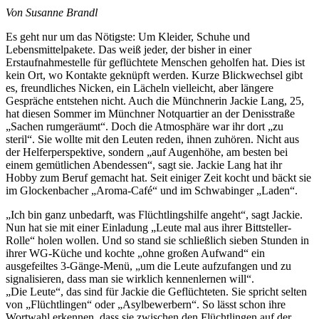
Von Susanne Brandl
Es geht nur um das Nötigste: Um Kleider, Schuhe und
Lebensmittelpakete. Das weiß jeder, der bisher in einer
Erstaufnahmestelle für geflüchtete Menschen geholfen hat. Dies ist
kein Ort, wo Kontakte geknüpft werden. Kurze Blickwechsel gibt
es, freundliches Nicken, ein Lächeln vielleicht, aber längere
Gespräche entstehen nicht. Auch die Münchnerin Jackie Lang, 25,
hat diesen Sommer im Münchner Notquartier an der Denisstraße
„Sachen rumgeräumt“. Doch die Atmosphäre war ihr dort „zu
steril“. Sie wollte mit den Leuten reden, ihnen zuhören. Nicht aus
der Helferperspektive, sondern „auf Augenhöhe, am besten bei
einem gemütlichen Abendessen“, sagt sie. Jackie Lang hat ihr
Hobby zum Beruf gemacht hat. Seit einiger Zeit kocht und bäckt sie
im Glockenbacher „Aroma-Café“ und im Schwabinger „Laden“.
„Ich bin ganz unbedarft, was Flüchtlingshilfe angeht“, sagt Jackie.
Nun hat sie mit einer Einladung „Leute mal aus ihrer Bittsteller-
Rolle“ holen wollen. Und so stand sie schließlich sieben Stunden in
ihrer WG-Küche und kochte „ohne großen Aufwand“ ein
ausgefeiltes 3-Gänge-Menü, „um die Leute aufzufangen und zu
signalisieren, dass man sie wirklich kennenlernen will“.
„Die Leute“, das sind für Jackie die Geflüchteten. Sie spricht selten
von „Flüchtlingen“ oder „Asylbewerbern“. So lässt schon ihre
Wortwahl erkennen, dass sie zwischen den Flüchtlingen auf der