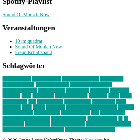
Spotify-Playlist
Sound Of Munich Now
Veranstaltungen
10 im quadrat
Sound Of Munich Now
Freundschaftsbänd
Schlagwörter
10 im Quadrat
Amelie Völker
Anastasia Trenkler
Ausstellung
bahnwärter thiel
Band der Woche
Bei Krause zu Hause
Beziehungsweise
ein abend mit
farbenladen
feierwerk
fotografie
Hip-Hop
indie
junge leute
junges münchen
Kolumne
kunst
Liebe
Lisi Wasmer
lmu
lost weekend
Louis Seibert
Max Fluder
mein
münchen
milla
musik
München
Münchens junge Kreative
neuland
ornella cosenza
Partnerschaft
Philipp Kreiter
pop
Rita Argauer
Sound Of Munich Now
Stefanie Witterauf
susanne krause
sz
sz
junge leute
szjungeleute
theresa parstorfer
Von Freitag bis Freitag
von freitag bis freitag münchen
Zeichen der Freundschaft