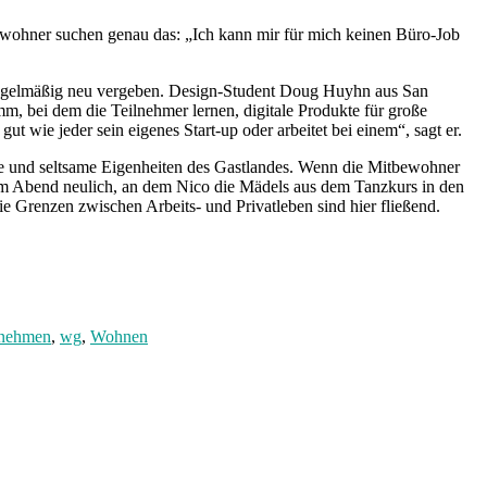
ewohner suchen genau das: „Ich kann mir für mich keinen Büro-Job
regelmäßig neu vergeben. Design-Student Doug Huyhn aus San
mm, bei dem die Teilnehmer lernen, digitale Produkte für große
t wie jeder sein eigenes Start-up oder arbeitet bei einem“, sagt er.
ke und seltsame Eigenheiten des Gastlandes. Wenn die Mitbewohner
em Abend neulich, an dem Nico die Mädels aus dem Tanzkurs in den
e Grenzen zwischen Arbeits- und Privatleben sind hier fließend.
rnehmen
,
wg
,
Wohnen