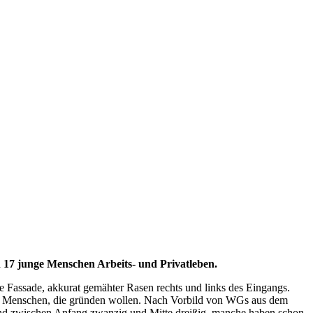
17 junge Menschen Arbeits- und Privatleben.
e Fassade, akkurat gemähter Rasen rechts und links des Eingangs.
n Menschen, die gründen wollen. Nach Vorbild von WGs aus dem
e sind zwischen Anfang zwanzig und Mitte dreißig, manche haben schon