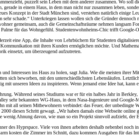
usammenzieht, puzzelt sein Leben mit dem anderer zusammen. Wo soll d
n, gerade in einem Haus, in dem man nicht nur zusammen leben, sonde
neues Konzept in der Stadt München sind, verstehen natürlich einige Le
zdem sehr schade.“ Unterkriegen lassen wollen sich die Gründer dennoch
ewohner gemeinsam, auch die Gemeinschaftsräume nehmen langsam For
ine Palme für das Wohngefühl. Studentenwohnheims-Chic trifft Google-
erzeit eine App, die Inhalte von Lehrbüchern für Studenten digitalisier
e Kommunikation mit ihren Kunden ermöglichen möchte. Und Mathematik
ik einsetzt, um überzeugend aufzutreten.
 und Interessen ins Haus zu holen, sagt Julia. Wie die meisten ihrer M
ten sich beworben, mit den unterschiedlichsten Lebensläufen. Letztl
mit unseren Ideen zu inspirieren. Wenn jemand eine Idee hat, kann er si
rung. Während seines Studiums war er für ein halbes Jahr in Berkley, h
ey sehr bekannten WG-Haus, in dem Nasa-Ingenieure und Google-Mitar
it all seinen Mitbewohnern verbindet: das Feuer, der unbedingte Wille
2000 diesen Schritt gewagt. „Wir haben damals eine Webseite online gest
e wenig Ahnung davon, wie man so ein Projekt sinnvoll aufzieht, der E
wohner des Hyprspace. Viele von ihnen arbeiten deshalb nebenbei noch i
o warm kosten die Zimmer im Schnitt, dazu kommen Ausgaben für das In