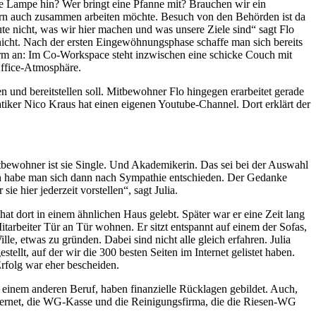
ie Lampe hin? Wer bringt eine Pfanne mit? Brauchen wir ein
rn auch zusammen arbeiten möchte. Besuch von den Behörden ist da
ute nicht, was wir hier machen und was unsere Ziele sind“ sagt Flo
 nicht. Nach der ersten Eingewöhnungsphase schaffe man sich bereits
m an: Im Co-Workspace steht inzwischen eine schicke Couch mit
Office-Atmosphäre.
en und bereitstellen soll. Mitbewohner Flo hingegen erarbeitet gerade
er Nico Kraus hat einen eigenen Youtube-Channel. Dort erklärt der
itbewohner ist sie Single. Und Akademikerin. Das sei bei der Auswahl
ich habe man sich dann nach Sympathie entschieden. Der Gedanke
e hier jederzeit vorstellen“, sagt Julia.
at dort in einem ähnlichen Haus gelebt. Später war er eine Zeit lang
beiter Tür an Tür wohnen. Er sitzt entspannt auf einem der Sofas,
, etwas zu gründen. Dabei sind nicht alle gleich erfahren. Julia
ellt, auf der wir die 300 besten Seiten im Internet gelistet haben.
rfolg war eher bescheiden.
n einem anderen Beruf, haben finanzielle Rücklagen gebildet. Auch,
ternet, die WG-Kasse und die Reinigungsfirma, die die Riesen-WG