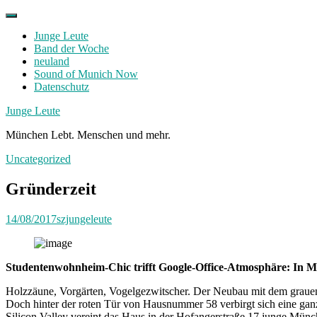
Skip
to
Junge Leute
content
Band der Woche
neuland
Sound of Munich Now
Datenschutz
Facebook
Twitter
Instagram
Junge Leute
München Lebt. Menschen und mehr.
Uncategorized
Gründerzeit
14/08/2017
szjungeleute
Studentenwohnheim-Chic trifft Google-Office-Atmosphäre: In M
Holzzäune, Vorgärten, Vogelgezwitscher. Der Neubau mit dem grauen 
Doch hinter der roten Tür von Hausnummer 58 verbirgt sich eine 
Silicon Valley vereint das Haus in der Hofangerstraße 17 junge Münch