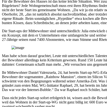
Für die Bewohner des Hauses ist das keine leichte Situation. Wer z
Bügeleisen? Jede Wohngemeinschaft muss erst ihren Rhythmus finde
nicht der beste Start ins gemeinsame Wohnen. „Da wir ja ein relativ 
Oberhofer, 28, „das ist natürlich absolut nachvollziehbar, aber trot
eigene Rituale. Beim sonntäglichen „Hyprdine“ etwa kochen alle B
bunten Kissen, dazu Schreibtische, an denen jeder arbeiten kann, e
Die Start-ups der Mitbewohner sind unterschiedlich: Julia entwickelt d
ein Konzept, mit dem er Unternehmen eine umfangreiche und seriös
27-Jährige seinen rund 7400 Abonnenten, wie man Stimme und Rhetor
Man habe schon darauf geachtet, Leute mit unterschiedlichen Talenten
der Bewohner allerdings kein Kriterium gewesen. Rund 150 Leute hät
dahinter: Gemeinsam schafft man mehr. „Wir versuchen uns gegenseitig 
Ihr Mitbewohner Daniel Valenzuela, 24, hat bereits Start-up-WG-Erfah
Bewohner der sogenannten „Rainbow Mansion“, einem im Silicon Vall
schwärmt von den Begegnungen während seiner Amerika-Zeit. Was ihn m
gründet zum ersten Mal, WG-Initiator Raphael, 29, hat bereits im Jahr 
Das war vor der Internet-Bubble.“ Da war Raphael noch Schüler, hatt
Dass nicht jedes Start-up sofort erfolgreich ist, wissen auch die Be
weil das Wohnen in der Start-up-WG nicht ganz billig ist: 600 Eur
zweimal wöchentlich sauber macht.