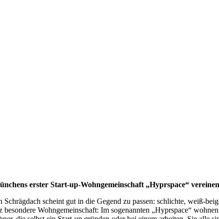
ünchens erster Start-up-Wohngemeinschaft „Hyprspace“ vereinen 
Schrägdach scheint gut in die Gegend zu passen: schlichte, weiß-beig
ganz besondere Wohngemeinschaft: Im sogenannten „Hyprspace“ wohne
ner, die selbst ein Start-up gründen oder bei einem arbeiten. Sie all