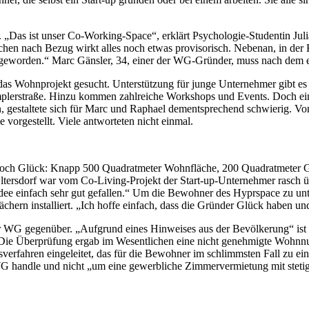
„Das ist unser Co-Working-Space“, erklärt Psychologie-Studentin Julia
en nach Bezug wirkt alles noch etwas provisorisch. Nebenan, in der Kü
f geworden.“ Marc Gänsler, 34, einer der WG-Gründer, muss nach dem e
as Wohnprojekt gesucht. Unterstützung für junge Unternehmer gibt es 
plerstraße. Hinzu kommen zahlreiche Workshops und Events. Doch ein
, gestaltete sich für Marc und Raphael dementsprechend schwierig. V
vorgestellt. Viele antworteten nicht einmal.
och Glück: Knapp 500 Quadratmeter Wohnfläche, 200 Quadratmeter Ga
Oltersdorf war vom Co-Living-Projekt der Start-up-Unternehmer rasch 
dee einfach sehr gut gefallen.“ Um die Bewohner des Hyprspace zu unte
ern installiert. „Ich hoffe einfach, dass die Gründer Glück haben und
der WG gegenüber. „Aufgrund eines Hinweises aus der Bevölkerung“ i
ie Überprüfung ergab im Wesentlichen eine nicht genehmigte Wohnnutz
rfahren eingeleitet, das für die Bewohner im schlimmsten Fall zu ei
 WG handle und nicht „um eine gewerbliche Zimmervermietung mit stet