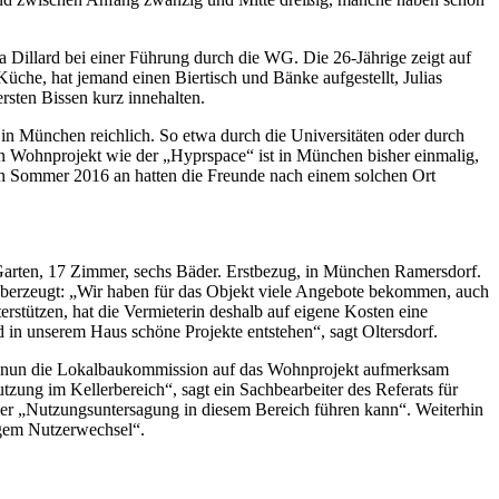
 Dillard bei einer Führung durch die WG. Die 26-Jährige zeigt auf
che, hat jemand einen Biertisch und Bänke aufgestellt, Julias
rsten Bissen kurz innehalten.
in München reichlich. So etwa durch die Universitäten oder durch
 Wohnprojekt wie der „Hyprspace“ ist in München bisher einmalig,
on Sommer 2016 an hatten die Freunde nach einem solchen Ort
rten, 17 Zimmer, sechs Bäder. Erstbezug, in München Ramersdorf.
überzeugt: „Wir haben für das Objekt viele Angebote bekommen, auch
rstützen, hat die Vermieterin deshalb auf eigene Kosten eine
 in unserem Haus schöne Projekte entstehen“, sagt Oltersdorf.
st nun die Lokalbaukommission auf das Wohnprojekt aufmerksam
ung im Kellerbereich“, sagt ein Sachbearbeiter des Referats für
ner „Nutzungsuntersagung in diesem Bereich führen kann“. Weiterhin
igem Nutzerwechsel“.