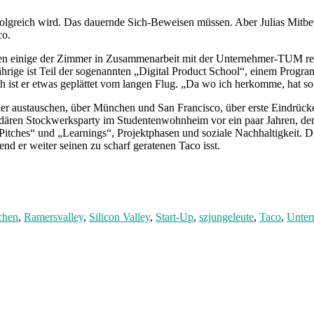
rfolgreich wird. Das dauernde Sich-Beweisen müssen. Aber Julias Mitb
co.
rden einige der Zimmer in Zusammenarbeit mit der Unternehmer-TUM 
hrige ist Teil der sogenannten „Digital Product School“, einem Progra
 ist er etwas geplättet vom langen Flug. „Da wo ich herkomme, hat so gu
Bier austauschen, über München und San Francisco, über erste Eindrüc
gendären Stockwerksparty im Studentenwohnheim vor ein paar Jahren, d
tches“ und „Learnings“, Projektphasen und soziale Nachhaltigkeit. Di
nd er weiter seinen zu scharf geratenen Taco isst.
chen
,
Ramersvalley
,
Silicon Valley
,
Start-Up
,
szjungeleute
,
Taco
,
Unte