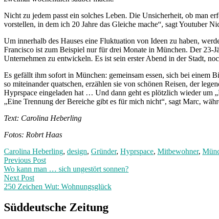
Nicht zu jedem passt ein solches Leben. Die Unsicherheit, ob man e
vorstellen, in dem ich 20 Jahre das Gleiche mache“, sagt Youtuber Ni
Um innerhalb des Hauses eine Fluktuation von Ideen zu haben, we
Francisco ist zum Beispiel nur für drei Monate in München. Der 23-Jä
Unternehmen zu entwickeln. Es ist sein erster Abend in der Stadt, noch
Es gefällt ihm sofort in München: gemeinsam essen, sich bei einem 
so miteinander quatschen, erzählen sie von schönen Reisen, der le
Hyprspace eingeladen hat … Und dann geht es plötzlich wieder um „Pi
„Eine Trennung der Bereiche gibt es für mich nicht“, sagt Marc, währe
Text: Carolina Heberling
Fotos: Robrt Haas
Carolina Heberling
,
design
,
Gründer
,
Hyprspace
,
Mitbewohner
,
Mün
Post
Previous
Previous Post
post:
Wo kann man … sich ungestört sonnen?
navigation
Next Post
250 Zeichen Wut: Wohnungsglück
Next
Post:
Süddeutsche Zeitung