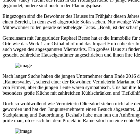
gegründet, andere sind noch in der Planungsphase.
Eingezogen sind die Bewohner des Hauses im Frühjahr diesen Jahres. 
einen Bereich, in dem zwei abgerockte Sofas stehen. Nur wenige Woch
Mitbewohner rollen gerade selbstbelegte Tacos. „Boah, ist der schar
Gemeinsam mit Junggründer Raphael Beese hat er die Immobilie für d
Orte wie das Werk 1 am Ostbahnhof und das Impact Hub nahe der Im
auch wegen des angespannten Mietmarkts. Ein großes Haus zu finden
gesucht, zahlreiche Hauseigentümer angeschrieben und ihnen ihre Idee 
Nach langer Suche haben die jungen Unternehmer dann Ende 2016 d
„Ramersvalley“, scherzt einer der Bewohner. Vermieterin Marianne 
von Firmen, aber die jungen Leute waren sympathisch. Uns hat ihre I
besonders große Küche mit zahlreichen Kühlschränken und Tiefkühlfäch
Doch so wohlwollend wie Vermieterin Oltersdorf stehen nicht alle 
geworden und hat den Jungunternehmern einen Besuch abgestattet. „D
Stadtplanung und Bauordnung. Deshalb habe man nun ein Anhörungsve
prüfe man, ob es sich bei dem Projekt in Ramersdorf um eine echte