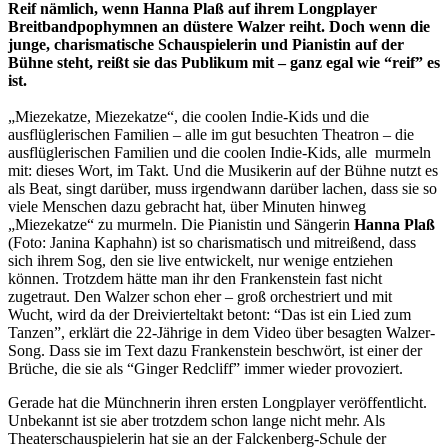
Reif nämlich, wenn Hanna Plaß auf ihrem Longplayer
Breitbandpophymnen an düstere Walzer reiht. Doch wenn die
junge, charismatische Schauspielerin und Pianistin auf der
Bühne steht, reißt sie das Publikum mit – ganz egal wie “reif” es
ist.
„Miezekatze, Miezekatze“, die coolen Indie-Kids und die
ausflüglerischen Familien – alle im gut besuchten Theatron – die
ausflüglerischen Familien und die coolen Indie-Kids, alle murmeln
mit: dieses Wort, im Takt. Und die Musikerin auf der Bühne nutzt es
als Beat, singt darüber, muss irgendwann darüber lachen, dass sie so
viele Menschen dazu gebracht hat, über Minuten hinweg
„Miezekatze“ zu murmeln. Die Pianistin und Sängerin
Hanna Plaß
(Foto: Janina Kaphahn) ist so charismatisch und mitreißend, dass
sich ihrem Sog, den sie live entwickelt, nur wenige entziehen
können. Trotzdem hätte man ihr den Frankenstein fast nicht
zugetraut. Den Walzer schon eher – groß orchestriert und mit
Wucht, wird da der Dreivierteltakt betont: “Das ist ein Lied zum
Tanzen”, erklärt die 22-Jährige in dem Video über besagten Walzer-
Song. Dass sie im Text dazu Frankenstein beschwört, ist einer der
Brüche, die sie als “Ginger Redcliff” immer wieder provoziert.
Gerade hat die Münchnerin ihren ersten Longplayer veröffentlicht.
Unbekannt ist sie aber trotzdem schon lange nicht mehr. Als
Theaterschauspielerin hat sie an der Falckenberg-Schule der