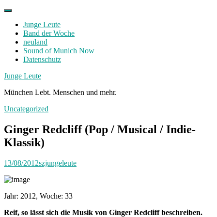
Skip
to
Junge Leute
content
Band der Woche
neuland
Sound of Munich Now
Datenschutz
Facebook
Twitter
Instagram
Junge Leute
München Lebt. Menschen und mehr.
Uncategorized
Ginger Redcliff (Pop / Musical / Indie-
Klassik)
13/08/2012
szjungeleute
Jahr: 2012, Woche: 33
Reif, so lässt sich die Musik von Ginger Redcliff beschreiben.