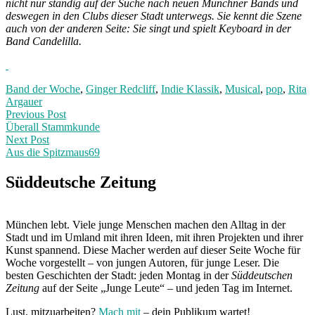
nicht nur ständig auf der Suche nach neuen Münchner Bands und
deswegen in den Clubs dieser Stadt unterwegs. Sie kennt die Szene
auch von der anderen Seite: Sie singt und spielt Keyboard in der
Band Candelilla.
Band der Woche
,
Ginger Redcliff
,
Indie Klassik
,
Musical
,
pop
,
Rita
Argauer
Post
Previous
Previous Post
post:
Überall Stammkunde
navigation
Next Post
Aus die Spitzmaus69
Next
Post:
Süddeutsche Zeitung
München lebt. Viele junge Menschen machen den Alltag in der
Stadt und im Umland mit ihren Ideen, mit ihren Projekten und ihrer
Kunst spannend. Diese Macher werden auf dieser Seite Woche für
Woche vorgestellt – von jungen Autoren, für junge Leser. Die
besten Geschichten der Stadt: jeden Montag in der
Süddeutschen
Zeitung
auf der Seite „Junge Leute“ – und jeden Tag im Internet.
Lust, mitzuarbeiten?
Mach mit
– dein Publikum wartet!