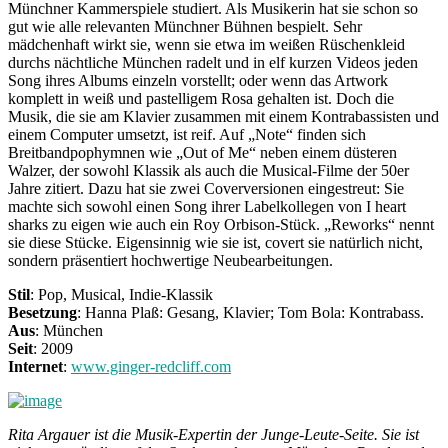
Münchner Kammerspiele studiert. Als Musikerin hat sie schon so
gut wie alle relevanten Münchner Bühnen bespielt. Sehr
mädchenhaft wirkt sie, wenn sie etwa im weißen Rüschenkleid
durchs nächtliche München radelt und in elf kurzen Videos jeden
Song ihres Albums einzeln vorstellt; oder wenn das Artwork
komplett in weiß und pastelligem Rosa gehalten ist. Doch die
Musik, die sie am Klavier zusammen mit einem Kontrabassisten und
einem Computer umsetzt, ist reif. Auf „Note“ finden sich
Breitbandpophymnen wie „Out of Me“ neben einem düsteren
Walzer, der sowohl Klassik als auch die Musical-Filme der 50er
Jahre zitiert. Dazu hat sie zwei Coverversionen eingestreut: Sie
machte sich sowohl einen Song ihrer Labelkollegen von I heart
sharks zu eigen wie auch ein Roy Orbison-Stück. „Reworks“ nennt
sie diese Stücke. Eigensinnig wie sie ist, covert sie natürlich nicht,
sondern präsentiert hochwertige Neubearbeitungen.
Stil
: Pop, Musical, Indie-Klassik
Besetzung
: Hanna Plaß: Gesang, Klavier; Tom Bola: Kontrabass.
Aus
: München
Seit
: 2009
Internet
:
www.ginger-redcliff.com
Rita Argauer ist die Musik-Expertin der Junge-Leute-Seite. Sie ist