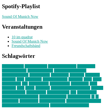
Spotify-Playlist
Sound Of Munich Now
Veranstaltungen
10 im quadrat
Sound Of Munich Now
Freundschaftsbänd
Schlagwörter
10 im Quadrat
Amelie Völker
Anastasia Trenkler
Ausstellung
bahnwärter thiel
Band der Woche
Bei Krause zu Hause
Beziehungsweise
ein abend mit
farbenladen
feierwerk
fotografie
Hip-Hop
indie
junge leute
junges münchen
Kolumne
kunst
Liebe
Lisi Wasmer
lmu
lost weekend
Louis Seibert
Max Fluder
mein
münchen
milla
musik
München
Münchens junge Kreative
neuland
ornella cosenza
Partnerschaft
Philipp Kreiter
pop
Rita Argauer
Sound Of Munich Now
Stefanie Witterauf
susanne krause
sz
sz
junge leute
szjungeleute
theresa parstorfer
Von Freitag bis Freitag
von freitag bis freitag münchen
Zeichen der Freundschaft