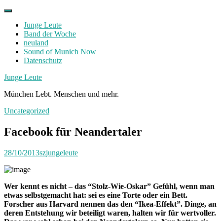
Skip
to
Junge Leute
content
Band der Woche
neuland
Sound of Munich Now
Datenschutz
Facebook
Twitter
Instagram
Junge Leute
München Lebt. Menschen und mehr.
Uncategorized
Facebook für Neandertaler
28/10/2013
szjungeleute
Wer kennt es nicht – das “Stolz-Wie-Oskar” Gefühl, wenn man
etwas selbstgemacht hat: sei es eine Torte oder ein Bett.
Forscher aus Harvard nennen das den “Ikea-Effekt”. Dinge, an
deren Entstehung wir beteiligt waren, halten wir für wertvoller.