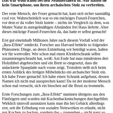
Das war wohl schon bei den Neandertalern so. Nur hatten sie
kein Smartphone, um ihren archaischen Stolz zu verbreiten.
Der erste Mensch, der Feuer gemacht hat, kam sich sicher saumäßig
cool vor. Wahrscheinlich war es ein mickriges Funzel-Feuerchen,
vor dem er da voller Stolz kniete – nichts im Vergleich zu dem, was
Mutter Natur in unregelmäßigen Abständen frei Haus lieferte. Aber
dieses mickrige Funzel-Feuerchen da, das hatte er selbst gemacht!
Erst gut eineinhalb Millionen Jahre nach diesem Vorfall wird der
„Ikea-Effekt“ entdeckt. Forscher aus Harvard betiteln so folgendes
Phänomen: Dinge, an deren Entstehung wir beteiligt waren, halten
wir für wertvoller. Wer schon mal einen Kleiderschrank selbst
zusammengeschraubt hat, weiß: Am Ende hat man mindestens drei
Holzdübel abgebrochen und ein Brett so eingesetzt, dass die
unlackierte Spanplatte nach vorne zeigt. Trotzdem stellt sich beim
ersten Anblick des fertigen Möbelstücks ein archaischer Stolz ein.
Ich habe Feuer gemacht! Ich habe einen Schrank aufgebaut, dessen
Namen ich nicht mal aussprechen kann! Da ist der moderne Mensch
schon mal versucht, sich ein bisschen auf die Brust zu trommeln.
Erste Forschungen zum „Ikea-Effekt“ stammen übrigens aus den
Fünfzigern und wurden mit Kuchenbackmischungen durchgeführt.
Wirklich sinnvoll ausnutzen kann man ihn bei Gebäck allerdings
erst, seit die Erfindung von sozialen Netzwerken es erlaubt, nicht
nur Kuchen zu backen, sondern das – zugegeben – nicht ganz so