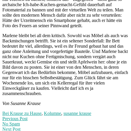
archaische Ich-habe-Kuchen-gemacht-Gefühl dauerhaft auf
Fotomaterial zu bannen und mit der virtuellen Welt zu teilen. Man
sollte den modernen Mensch dafür aber nicht zu sehr verurteilen:
Hätte der Urzeitmensch ein Smartphone gehabt, auch er hätte ein
Foto des Feuers an seiner Pinnwand geteilt.
Marlene bleibt bei all dem kritisch. Sowohl was Möbel als auch was
Backmischungen betrifft. Sie ist ein seltener Sonderfall: Ihr Bett
bedeutet ihr viel, allerdings, weil es ihr Freund gebaut hat und das
ganz ohne Anleitung und vorgefertigte Bauteile. Und Marlene backt
nicht nur Kuchen ohne Fertigmischung, sondern vergärt auch
Sauerkraut, weckt Gemüse ein und stellt Apfelwein her: ohne je ein
Bild davon zu posten. Sie ist einer von den Menschen, in deren
Gegenwart ich das Bedürfnis bekomme, Möbel aufzubauen, einfach
nur für ein bisschen Selbstbestätigung. Zum Glück fährt sie am
Wochenende los, um sich ein Kellerregal für ihre vielen
Einweckgläser zu kaufen. Vielleicht darf ich es ja
zusammenschrauben.
Von Susanne Krause
Bei Krause zu Hause
,
Kolumne
,
susanne krause
Post
Previous
Previous Post
post:
No Spam
navigation
Next Post