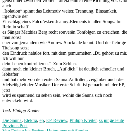
gehst unter zwischen Worten“ direkt einmal eine Richtung vor. Und
auch
„Isolation“ spinnt das Leitmotiv weiter, Trennung, Einsamkeit,
irgendwie der
Einschlag eines Falco’esken Jeanny-Elements in allen Songs. Im
Refrain schafft
es Sänger Matthias Berg recht souverän Tonfolgen zu erreichen, die
man sonst
eher von jemandem wie Andrew Stockdale kennt. Und der fiebrige
Titelsong setzt
den Eindruck nahtlos fort, mit dem gemurmelten „Du gehört zu mir.
Ich will nur
dein Leben kontrollieren.“ Zum Schluss
dann noch ein kleiner Bruch, „Auf dich“ ist deutlich schneller und
lebhafter
und hat mehr von den ersten Sauna-Auftritten, zeigt aber auch die
Vielseitigkeit der Musiker. Der erste Schritt ist gemacht mit der EP,
jetzt
wird es spannend zu sehen sein, wohin die Sauna sich noch
entwickeln wird.
Text: Philipp Kreiter
Die Sauna
,
Elektra
,
ep
,
EP-Review
,
Philipp Kreiter
,
sz junge leute
Post
Previous
Previous Post
post:
Von Freitag bis Freitag: Unterwegs mit Sandra