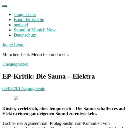
Skip
to
Junge Leute
content
Band der Woche
neuland
Sound of Munich Now
Datenschutz
Facebook
Twitter
Instagram
Junge Leute
München Lebt. Menschen und mehr.
Uncategorized
EP-Kritik: Die Sauna – Elektra
04/03/2017
szjungeleute
Düster, verletzlich, aber temporeich – Die Sauna schaffen es auf
Elektra einen ganz eigenen Sound zu entwickeln.
Tochter des Agamemnon, Protagonistin von Komödien von