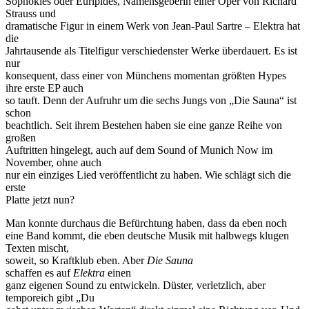
Sophokles oder Euripides, Namensgeberin einer Oper von Richard
Strauss und
dramatische Figur in einem Werk von Jean-Paul Sartre – Elektra hat
die
Jahrtausende als Titelfigur verschiedenster Werke überdauert. Es ist
nur
konsequent, dass einer von Münchens momentan größten Hypes
ihre erste EP auch
so tauft. Denn der Aufruhr um die sechs Jungs von „Die Sauna“ ist
schon
beachtlich. Seit ihrem Bestehen haben sie eine ganze Reihe von
großen
Auftritten hingelegt, auch auf dem Sound of Munich Now im
November, ohne auch
nur ein einziges Lied veröffentlicht zu haben. Wie schlägt sich die
erste
Platte jetzt nun?
Man konnte durchaus die Befürchtung haben, dass da eben noch
eine Band kommt, die eben deutsche Musik mit halbwegs klugen
Texten mischt,
soweit, so Kraftklub eben. Aber
Die Sauna
schaffen es auf
Elektra
einen
ganz eigenen Sound zu entwickeln. Düster, verletzlich, aber
temporeich gibt „Du