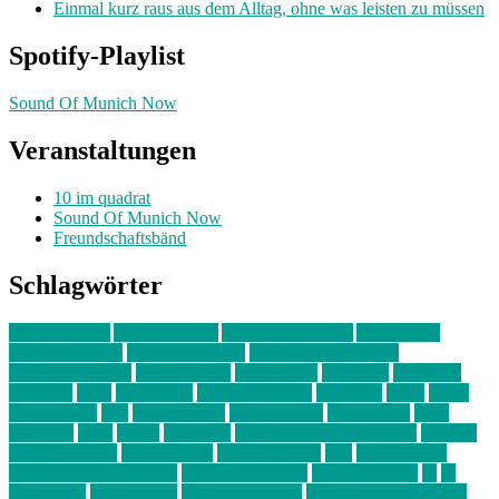
Einmal kurz raus aus dem Alltag, ohne was leisten zu müssen
Spotify-Playlist
Sound Of Munich Now
Veranstaltungen
10 im quadrat
Sound Of Munich Now
Freundschaftsbänd
Schlagwörter
10 im Quadrat
Amelie Völker
Anastasia Trenkler
Ausstellung
bahnwärter thiel
Band der Woche
Bei Krause zu Hause
Beziehungsweise
ein abend mit
farbenladen
feierwerk
fotografie
Hip-Hop
indie
junge leute
junges münchen
Kolumne
kunst
Liebe
Lisi Wasmer
lmu
lost weekend
Louis Seibert
Max Fluder
mein
münchen
milla
musik
München
Münchens junge Kreative
neuland
ornella cosenza
Partnerschaft
Philipp Kreiter
pop
Rita Argauer
Sound Of Munich Now
Stefanie Witterauf
susanne krause
sz
sz
junge leute
szjungeleute
theresa parstorfer
Von Freitag bis Freitag