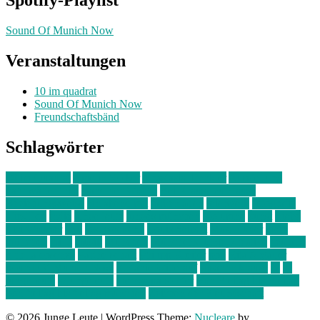
Spotify-Playlist
Sound Of Munich Now
Veranstaltungen
10 im quadrat
Sound Of Munich Now
Freundschaftsbänd
Schlagwörter
10 im Quadrat
Amelie Völker
Anastasia Trenkler
Ausstellung
bahnwärter thiel
Band der Woche
Bei Krause zu Hause
Beziehungsweise
ein abend mit
farbenladen
feierwerk
fotografie
Hip-Hop
indie
junge leute
junges münchen
Kolumne
kunst
Liebe
Lisi Wasmer
lmu
lost weekend
Louis Seibert
Max Fluder
mein
münchen
milla
musik
München
Münchens junge Kreative
neuland
ornella cosenza
Partnerschaft
Philipp Kreiter
pop
Rita Argauer
Sound Of Munich Now
Stefanie Witterauf
susanne krause
sz
sz
junge leute
szjungeleute
theresa parstorfer
Von Freitag bis Freitag
von freitag bis freitag münchen
Zeichen der Freundschaft
© 2026 Junge Leute
|
WordPress Theme:
Nucleare
by