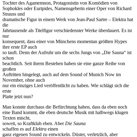
Tochter des Agamemnon, Protagonistin von Komödien von
Sophokles oder Euripides, Namensgeberin einer Oper von Richard
Strauss und
dramatische Figur in einem Werk von Jean-Paul Sartre – Elektra hat
die
Jahrtausende als Titelfigur verschiedenster Werke überdauert. Es ist
nur
konsequent, dass einer von Münchens momentan größten Hypes
ihre erste EP auch
so tauft. Denn der Aufruhr um die sechs Jungs von „Die Sauna“ ist
schon
beachtlich. Seit ihrem Bestehen haben sie eine ganze Reihe von
großen
Auftritten hingelegt, auch auf dem Sound of Munich Now im
November, ohne auch
nur ein einziges Lied veröffentlicht zu haben. Wie schlägt sich die
erste
Platte jetzt nun?
Man konnte durchaus die Befürchtung haben, dass da eben noch
eine Band kommt, die eben deutsche Musik mit halbwegs klugen
Texten mischt,
soweit, so Kraftklub eben. Aber
Die Sauna
schaffen es auf
Elektra
einen
ganz eigenen Sound zu entwickeln. Düster, verletzlich, aber