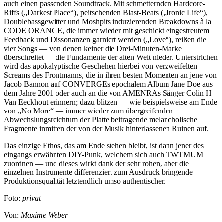
auch einen passenden Soundtrack. Mit schmetternden Hardcore-
Riffs („Darkest Place“), peitschenden Blast-Beats („Ironic Life“),
Doublebassgewitter und Moshpits induzierenden Breakdowns à la
CODE ORANGE, die immer wieder mit geschickt eingestreutem
Feedback und Dissonanzen garniert werden („Love“), reißen die
vier Songs — von denen keiner die Drei-Minuten-Marke
überschreitet — die Fundamente der alten Welt nieder. Unterstrichen
wird das apokalyptische Geschehen hierbei von verzweifelten
Screams des Frontmanns, die in ihren besten Momenten an jene von
Jacob Bannon auf CONVERGEs epochalem Album Jane Doe aus
dem Jahre 2001 oder auch an die von AMENRAs Sänger Colin H
Van Eeckhout erinnern; dazu blitzen — wie beispielsweise am Ende
von „No More“ — immer wieder zum übergreifenden
Abwechslungsreichtum der Platte beitragende melancholische
Fragmente inmitten der von der Musik hinterlassenen Ruinen auf.
Das einzige Ethos, das am Ende stehen bleibt, ist dann jener des
eingangs erwähnten DIY-Punk, welchem sich auch TWTMUM
zuordnen — und dieses wirkt dank der sehr rohen, aber die
einzelnen Instrumente differenziert zum Ausdruck bringende
Produktionsqualität letztendlich umso authentischer.
Foto:
privat
Von:
Maxime Weber