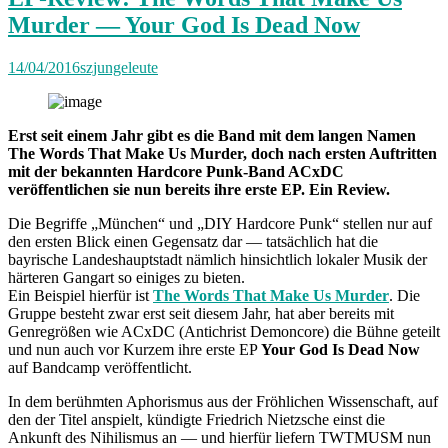
Murder — Your God Is Dead Now
14/04/2016
szjungeleute
Erst seit einem Jahr gibt es die Band mit dem langen Namen
The Words That Make Us Murder, doch nach ersten Auftritten
mit der bekannten Hardcore Punk-Band ACxDC
veröffentlichen sie nun bereits ihre erste EP. Ein Review.
Die Begriffe „München“ und „DIY Hardcore Punk“ stellen nur auf
den ersten Blick einen Gegensatz dar — tatsächlich hat die
bayrische Landeshauptstadt nämlich hinsichtlich lokaler Musik der
härteren Gangart so einiges zu bieten.
Ein Beispiel hierfür ist
The Words That Make Us Murder
. Die
Gruppe besteht zwar erst seit diesem Jahr, hat aber bereits mit
Genregrößen wie ACxDC (Antichrist Demoncore) die Bühne geteilt
und nun auch vor Kurzem ihre erste EP
Your God Is Dead Now
auf Bandcamp veröffentlicht.
In dem berühmten Aphorismus aus der Fröhlichen Wissenschaft, auf
den der Titel anspielt, kündigte Friedrich Nietzsche einst die
Ankunft des Nihilismus an — und hierfür liefern TWTMUSM nun