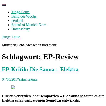
Skip
to
Junge Leute
content
Band der Woche
neuland
Sound of Munich Now
Datenschutz
Facebook
Twitter
Instagram
Junge Leute
München Lebt. Menschen und mehr.
Schlagwort:
EP-Review
EP-Kritik: Die Sauna – Elektra
04/03/2017
szjungeleute
Düster, verletzlich, aber temporeich – Die Sauna schaffen es auf
Elektra einen ganz eigenen Sound zu entwickeln.