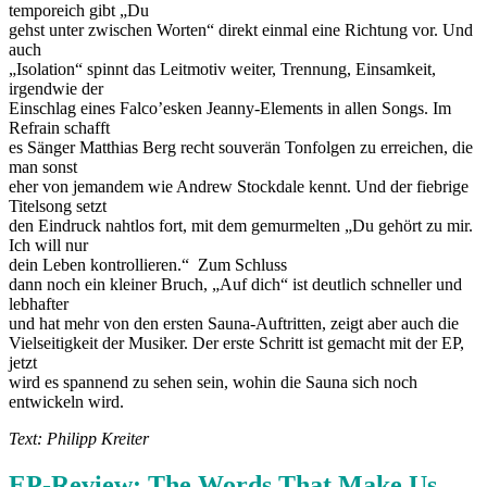
temporeich gibt „Du
gehst unter zwischen Worten“ direkt einmal eine Richtung vor. Und
auch
„Isolation“ spinnt das Leitmotiv weiter, Trennung, Einsamkeit,
irgendwie der
Einschlag eines Falco’esken Jeanny-Elements in allen Songs. Im
Refrain schafft
es Sänger Matthias Berg recht souverän Tonfolgen zu erreichen, die
man sonst
eher von jemandem wie Andrew Stockdale kennt. Und der fiebrige
Titelsong setzt
den Eindruck nahtlos fort, mit dem gemurmelten „Du gehört zu mir.
Ich will nur
dein Leben kontrollieren.“ Zum Schluss
dann noch ein kleiner Bruch, „Auf dich“ ist deutlich schneller und
lebhafter
und hat mehr von den ersten Sauna-Auftritten, zeigt aber auch die
Vielseitigkeit der Musiker. Der erste Schritt ist gemacht mit der EP,
jetzt
wird es spannend zu sehen sein, wohin die Sauna sich noch
entwickeln wird.
Text: Philipp Kreiter
EP-Review: The Words That Make Us