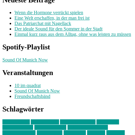
Wenn die Hormone verrückt spielen
Eine Welt erschaffen, in der man frei ist
Das Patriarchat mit Nagellack
Der ideale Sound für den Sommer in der Stadt
Einmal kurz raus aus dem Alltag, ohne was leisten zu müssen
Spotify-Playlist
Sound Of Munich Now
Veranstaltungen
10 im quadrat
Sound Of Munich Now
Freundschaftsbänd
Schlagwörter
10 im Quadrat
Amelie Völker
Anastasia Trenkler
Ausstellung
bahnwärter thiel
Band der Woche
Bei Krause zu Hause
Beziehungsweise
ein abend mit
farbenladen
feierwerk
fotografie