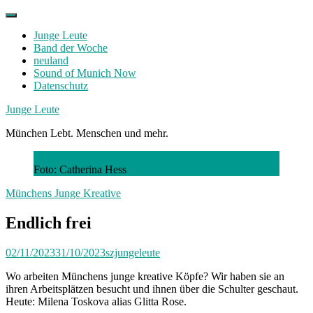
Skip
to
Junge Leute
content
Band der Woche
neuland
Sound of Munich Now
Datenschutz
Facebook
Twitter
Instagram
Junge Leute
München Lebt. Menschen und mehr.
Foto: Catherina Hess
Münchens Junge Kreative
Endlich frei
02/11/2023
31/10/2023
szjungeleute
Wo arbeiten Münchens junge kreative Köpfe? Wir haben sie an
ihren Arbeitsplätzen besucht und ihnen über die Schulter geschaut.
Heute: Milena Toskova alias Glitta Rose.