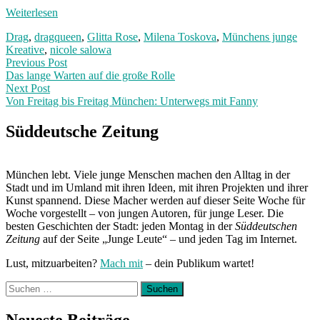
Weiterlesen
Drag
,
dragqueen
,
Glitta Rose
,
Milena Toskova
,
Münchens junge
Kreative
,
nicole salowa
Post
Previous
Previous Post
post:
Das lange Warten auf die große Rolle
navigation
Next Post
Von Freitag bis Freitag München: Unterwegs mit Fanny
Next
Post:
Süddeutsche Zeitung
München lebt. Viele junge Menschen machen den Alltag in der
Stadt und im Umland mit ihren Ideen, mit ihren Projekten und ihrer
Kunst spannend. Diese Macher werden auf dieser Seite Woche für
Woche vorgestellt – von jungen Autoren, für junge Leser. Die
besten Geschichten der Stadt: jeden Montag in der
Süddeutschen
Zeitung
auf der Seite „Junge Leute“ – und jeden Tag im Internet.
Lust, mitzuarbeiten?
Mach mit
– dein Publikum wartet!
Suchen
nach:
Neueste Beiträge