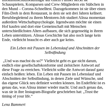
Schauspielern, Komparsen und Crew-Mitgliedern ein Stäbchen in
den Mund – Corona-Schnelltest. Dazugekommen ist sie über einen
Film-Dreh in dem Restaurant, in dem sie seit drei Jahren kellnert.
Berufsbegleitend zu ihrem Mentoren-Job studiert Alissa momentan
außerdem Wirtschaftspsychologie. Irgendwann möchte sie einen
Hof kaufen und dort eine Gemeinschaft mit Menschen
unterschiedlichsten Alters aufbauen, die sich gegenseitig in ihrem
Leben unterstützen. Alissas Geschichte hat also noch lange kein
Ende, vielleicht braucht es aber auch gar keins.
Ein Leben mit Pausen im Lebenslauf und Abschnitten der
Selbstfindung
„Und was machst du so?“ Vielleicht geht es gar nicht darum,
endlich eine gesellschaftskonforme und zielsichere Antwort auf
diese Frage zu erreichen. Vielleicht sollte die Antwort darauf ganz
einfach heißen: leben. Ein Leben mit Pausen im Lebenslauf und
Abschnitten der Selbstfindung, in denen Ziele und Wünsche, und
das eigene Glück neu definiert werden können. Im Endeffekt ist es
genau das, was Alissa immer wieder macht. Und auch genau das,
was sie in ihre Instagram-Biografie geschrieben hat: „Trust the
timing of your life.“
Lena Bammert