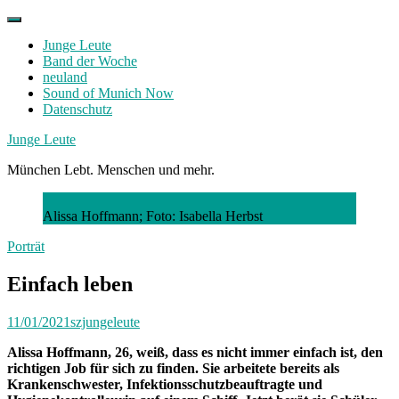
Skip
to
Junge Leute
content
Band der Woche
neuland
Sound of Munich Now
Datenschutz
Facebook
Twitter
Instagram
Junge Leute
München Lebt. Menschen und mehr.
Alissa Hoffmann; Foto: Isabella Herbst
Porträt
Einfach leben
11/01/2021
szjungeleute
Alissa Hoffmann, 26, weiß, dass es nicht immer einfach ist, den
richtigen Job für sich zu finden. Sie arbeitete bereits als
Krankenschwester, Infektionsschutzbeauftragte und