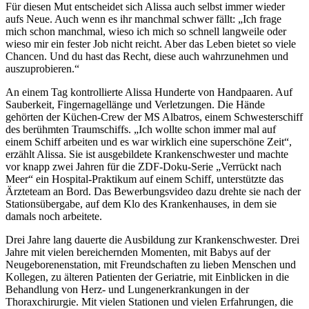
Für diesen Mut entscheidet sich Alissa auch selbst immer wieder
aufs Neue. Auch wenn es ihr manchmal schwer fällt: „Ich frage
mich schon manchmal, wieso ich mich so schnell langweile oder
wieso mir ein fester Job nicht reicht. Aber das Leben bietet so viele
Chancen. Und du hast das Recht, diese auch wahrzunehmen und
auszuprobieren.“
An einem Tag kontrollierte Alissa Hunderte von Handpaaren. Auf
Sauberkeit, Fingernagellänge und Verletzungen. Die Hände
gehörten der Küchen-Crew der MS Albatros, einem Schwesterschiff
des berühmten Traumschiffs. „Ich wollte schon immer mal auf
einem Schiff arbeiten und es war wirklich eine superschöne Zeit“,
erzählt Alissa. Sie ist ausgebildete Krankenschwester und machte
vor knapp zwei Jahren für die ZDF-Doku-Serie „Verrückt nach
Meer“ ein Hospital-Praktikum auf einem Schiff, unterstützte das
Ärzteteam an Bord. Das Bewerbungsvideo dazu drehte sie nach der
Stationsübergabe, auf dem Klo des Krankenhauses, in dem sie
damals noch arbeitete.
Drei Jahre lang dauerte die Ausbildung zur Krankenschwester. Drei
Jahre mit vielen bereichernden Momenten, mit Babys auf der
Neugeborenenstation, mit Freundschaften zu lieben Menschen und
Kollegen, zu älteren Patienten der Geriatrie, mit Einblicken in die
Behandlung von Herz- und Lungenerkrankungen in der
Thoraxchirurgie. Mit vielen Stationen und vielen Erfahrungen, die