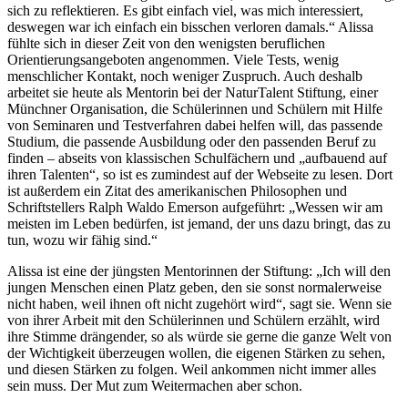
sich zu reflektieren. Es gibt einfach viel, was mich interessiert,
deswegen war ich einfach ein bisschen verloren damals.“ Alissa
fühlte sich in dieser Zeit von den wenigsten beruflichen
Orientierungsangeboten angenommen. Viele Tests, wenig
menschlicher Kontakt, noch weniger Zuspruch. Auch deshalb
arbeitet sie heute als Mentorin bei der NaturTalent Stiftung, einer
Münchner Organisation, die Schülerinnen und Schülern mit Hilfe
von Seminaren und Testverfahren dabei helfen will, das passende
Studium, die passende Ausbildung oder den passenden Beruf zu
finden – abseits von klassischen Schulfächern und „aufbauend auf
ihren Talenten“, so ist es zumindest auf der Webseite zu lesen. Dort
ist außerdem ein Zitat des amerikanischen Philosophen und
Schriftstellers Ralph Waldo Emerson aufgeführt: „Wessen wir am
meisten im Leben bedürfen, ist jemand, der uns dazu bringt, das zu
tun, wozu wir fähig sind.“
Alissa ist eine der jüngsten Mentorinnen der Stiftung: „Ich will den
jungen Menschen einen Platz geben, den sie sonst normalerweise
nicht haben, weil ihnen oft nicht zugehört wird“, sagt sie. Wenn sie
von ihrer Arbeit mit den Schülerinnen und Schülern erzählt, wird
ihre Stimme drängender, so als würde sie gerne die ganze Welt von
der Wichtigkeit überzeugen wollen, die eigenen Stärken zu sehen,
und diesen Stärken zu folgen. Weil ankommen nicht immer alles
sein muss. Der Mut zum Weitermachen aber schon.