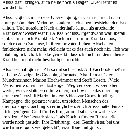
Alissa dazu bringen, auch heute noch zu sagen: „Der Beruf ist
wirklich toll.“
Alissa sagt das mit so viel Überzeugung, dass es sich nicht nach
ihrer persönlichen Meinung, sondern nach einem feststehenden Fakt
anhört. Und trotzdem: Nach anderthalb Jahren als arbeitende
Krankenschwester war für Alissa Schluss. Irgendwann war überall
einfach nur noch Krankheit. Nicht mehr nur im Krankenhaus,
sondern auch Zuhause, in ihrem privaten Leben. Abschalten
funktionierte nicht mehr, vielleicht tat es das auch noch nie. „Ich war
total unglücklich. Ich habe gemerkt, dass ich mich mit dem Thema
Krankheit nicht mehr beschäftigen möchte.“
Also beschäftigte sich Alissa mit sich selbst. Auf Facebook stieß sie
auf eine Anzeige des Coaching-Formats „Aha Retreats“ der
Münchnerinnen Marion Hochwimmer und Steffi Losert. „Viele
Menschen wollen ihren bisherigen Weg verlassen, wissen aber
weder, wo sie stattdessen hinwollen, noch wie sie das überhaupt
erreichen“, erzählt Marion in dem Video zur Crowdfunding-
Kampagne, die gestartet wurde, um sieben Menschen das
dreimonatige Coaching zu ermöglichen. Auch Alissa hatte damals
nicht genügend Geld für das Programm. Dabei sein wollte sie
trotzdem. Also bewarb sie sich als Köchin für den Retreat, die
wurde noch gesucht. Ihre Erfahrung: „drei Geschwister, bei uns
wird immer ganz viel gekocht“, erzählt sie und grinst.