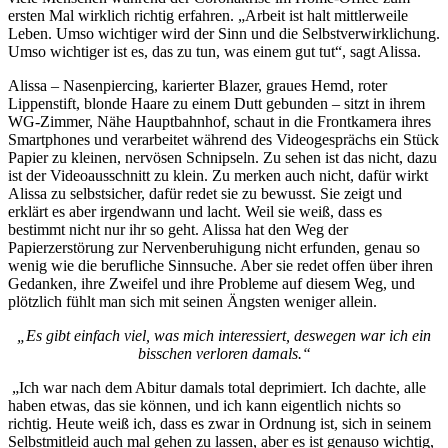
ersten Mal wirklich richtig erfahren. „Arbeit ist halt mittlerweile
Leben. Umso wichtiger wird der Sinn und die Selbstverwirklichung.
Umso wichtiger ist es, das zu tun, was einem gut tut“, sagt Alissa.
Alissa – Nasenpiercing, karierter Blazer, graues Hemd, roter
Lippenstift, blonde Haare zu einem Dutt gebunden – sitzt in ihrem
WG-Zimmer, Nähe Hauptbahnhof, schaut in die Frontkamera ihres
Smartphones und verarbeitet während des Videogesprächs ein Stück
Papier zu kleinen, nervösen Schnipseln. Zu sehen ist das nicht, dazu
ist der Videoausschnitt zu klein. Zu merken auch nicht, dafür wirkt
Alissa zu selbstsicher, dafür redet sie zu bewusst. Sie zeigt und
erklärt es aber irgendwann und lacht. Weil sie weiß, dass es
bestimmt nicht nur ihr so geht. Alissa hat den Weg der
Papierzerstörung zur Nervenberuhigung nicht erfunden, genau so
wenig wie die berufliche Sinnsuche. Aber sie redet offen über ihren
Gedanken, ihre Zweifel und ihre Probleme auf diesem Weg, und
plötzlich fühlt man sich mit seinen Ängsten weniger allein.
„Es gibt einfach viel, was mich interessiert, deswegen war ich ein
bisschen verloren damals.“
„Ich war nach dem Abitur damals total deprimiert. Ich dachte, alle
haben etwas, das sie können, und ich kann eigentlich nichts so
richtig. Heute weiß ich, dass es zwar in Ordnung ist, sich in seinem
Selbstmitleid auch mal gehen zu lassen, aber es ist genauso wichtig,