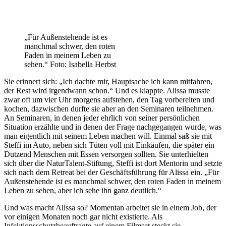
„Für Außenstehende ist es
manchmal schwer, den roten
Faden in meinem Leben zu
sehen.“ Foto: Isabella Herbst
Sie erinnert sich: „Ich dachte mir, Hauptsache ich kann mitfahren,
der Rest wird irgendwann schon.“ Und es klappte. Alissa musste
zwar oft um vier Uhr morgens aufstehen, den Tag vorbereiten und
kochen, dazwischen durfte sie aber an den Seminaren teilnehmen.
An Seminaren, in denen jeder ehrlich von seiner persönlichen
Situation erzählte und in denen der Frage nachgegangen wurde, was
man eigentlich mit seinem Leben machen will. Einmal saß sie mit
Steffi im Auto, neben sich Tüten voll mit Einkäufen, die später ein
Dutzend Menschen mit Essen versorgen sollten. Sie unterhielten
sich über die NaturTalent-Stiftung, Steffi ist dort Mentorin und setzte
sich nach dem Retreat bei der Geschäftsführung für Alissa ein. „Für
Außenstehende ist es manchmal schwer, den roten Faden in meinem
Leben zu sehen, aber ich sehe ihn ganz deutlich.“
Und was macht Alissa so? Momentan arbeitet sie in einem Job, der
vor einigen Monaten noch gar nicht existierte. Als
Infektionsschutzbeauftragte auf einem Filmset steckt sie