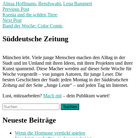
Alissa Hoffmann
,
Berufswahl
,
Lena Bammert
Post
Previous
Previous Post
post:
Ksenia und die wilden Tiere
navigation
Next Post
Band der Woche: Color Comic
Next
Post:
Süddeutsche Zeitung
München lebt. Viele junge Menschen machen den Alltag in der
Stadt und im Umland mit ihren Ideen, mit ihren Projekten und ihrer
Kunst spannend. Diese Macher werden auf dieser Seite Woche für
Woche vorgestellt – von jungen Autoren, für junge Leser. Die
besten Geschichten der Stadt: jeden Montag in der
Süddeutschen
Zeitung
auf der Seite „Junge Leute“ – und jeden Tag im Internet.
Lust, mitzuarbeiten?
Mach mit
– dein Publikum wartet!
Suchen
nach:
Neueste Beiträge
Wenn die Hormone verrückt spielen