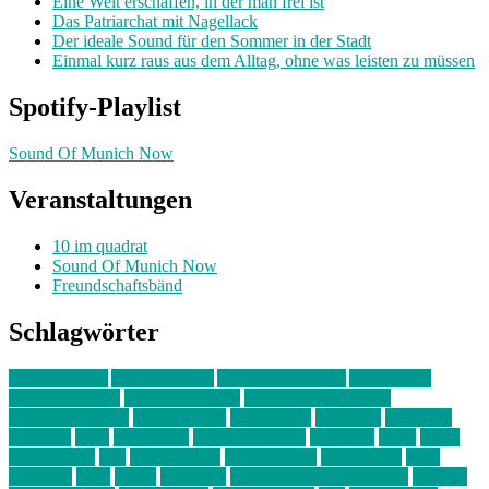
Eine Welt erschaffen, in der man frei ist
Das Patriarchat mit Nagellack
Der ideale Sound für den Sommer in der Stadt
Einmal kurz raus aus dem Alltag, ohne was leisten zu müssen
Spotify-Playlist
Sound Of Munich Now
Veranstaltungen
10 im quadrat
Sound Of Munich Now
Freundschaftsbänd
Schlagwörter
10 im Quadrat
Amelie Völker
Anastasia Trenkler
Ausstellung
bahnwärter thiel
Band der Woche
Bei Krause zu Hause
Beziehungsweise
ein abend mit
farbenladen
feierwerk
fotografie
Hip-Hop
indie
junge leute
junges münchen
Kolumne
kunst
Liebe
Lisi Wasmer
lmu
lost weekend
Louis Seibert
Max Fluder
mein
münchen
milla
musik
München
Münchens junge Kreative
neuland