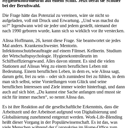
Hygienekontrolleurin auf einem Schiff. Jetzt berät sie Schüler
bei der Berufswahl.
Die Frage hätte das Potenzial zu vereinen, wäre sie nicht so
aufgeladen, voll mit Druck und Erwartung. „Und was machst du
so?“ Irgendwann wird sie jeder und jedem gestellt, niemand der
nach 1990 geboren wurde, kann sich so wirklich vor ihr verstecken.
Alissa Hoffmann, 26, kennt diese Frage. Sie beantwortet sie jedes
Mal anders. Krankenschwester. Mentorin.
Infektionsschutzbeauftragte auf einem Filmset. Kellnerin. Studium
der Wirtschaftspsychologie. Hygienekontrolleurin im
Schiffsoffiziersgewand. Alles davon stimmt. Es sind die vielen
Stationen auf Alissas Weg zu einem beruflichen Leben mit
Bedeutung. Einem beruflichen Leben, in dem es, wie Alissa sagt,
darum geht, frei zu sein – oder sich zumindest frei zu fühlen, in dem
man sich selbst, seine Vorstellungen vom Glück und seine
beruflichen Interessen und Ziele immer wieder hinterfragt, und dann
auch auf sich hört. „Du kannst eine Sache anfangen und musst sie
nicht für immer machen“, so nennt Alissa das.
Es ist ihre Reaktion auf die gesellschaftliche Erkenntnis, dass die
Arbeitszeit und der Arbeitsort aufgrund von Digitalisierung und
Globalisierung zunehmend entgrenzt werden. Work-Life-Blending
heißt dieser Vorgang in der Populärwissenschaft. Es ist das, was
viele Menschen während der Coronakrise im Home-Office zum