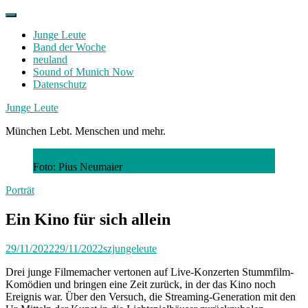
Skip
to
Junge Leute
content
Band der Woche
neuland
Sound of Munich Now
Datenschutz
Facebook
Twitter
Instagram
Junge Leute
München Lebt. Menschen und mehr.
Foto: Pius Neumaier
Porträt
Ein Kino für sich allein
29/11/2022
29/11/2022
szjungeleute
Drei junge Filmemacher vertonen auf Live-Konzerten Stummfilm-
Komödien und bringen eine Zeit zurück, in der das Kino noch
Ereignis war. Über den Versuch, die Streaming-Generation mit den