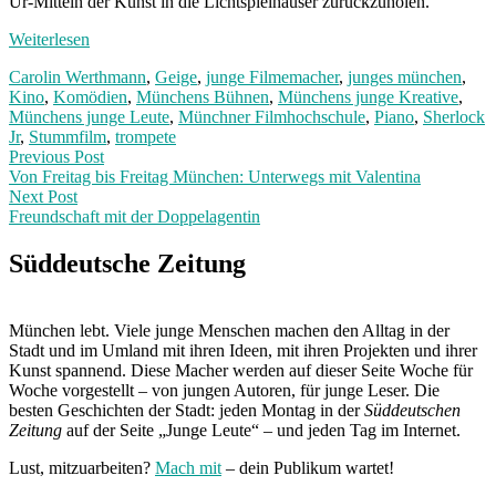
Ur-Mitteln der Kunst in die Lichtspielhäuser zurückzuholen.
Weiterlesen
Carolin Werthmann
,
Geige
,
junge Filmemacher
,
junges münchen
,
Kino
,
Komödien
,
Münchens Bühnen
,
Münchens junge Kreative
,
Münchens junge Leute
,
Münchner Filmhochschule
,
Piano
,
Sherlock
Jr
,
Stummfilm
,
trompete
Post
Previous
Previous Post
post:
Von Freitag bis Freitag München: Unterwegs mit Valentina
navigation
Next Post
Freundschaft mit der Doppelagentin
Next
Post:
Süddeutsche Zeitung
München lebt. Viele junge Menschen machen den Alltag in der
Stadt und im Umland mit ihren Ideen, mit ihren Projekten und ihrer
Kunst spannend. Diese Macher werden auf dieser Seite Woche für
Woche vorgestellt – von jungen Autoren, für junge Leser. Die
besten Geschichten der Stadt: jeden Montag in der
Süddeutschen
Zeitung
auf der Seite „Junge Leute“ – und jeden Tag im Internet.
Lust, mitzuarbeiten?
Mach mit
– dein Publikum wartet!