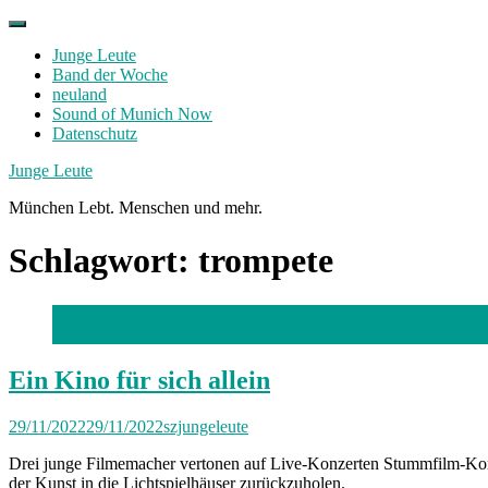
Skip
to
Junge Leute
content
Band der Woche
neuland
Sound of Munich Now
Datenschutz
Facebook
Twitter
Instagram
Junge Leute
München Lebt. Menschen und mehr.
Schlagwort:
trompete
Foto: Pius Neumaier
Ein Kino für sich allein
29/11/2022
29/11/2022
szjungeleute
Drei junge Filmemacher vertonen auf Live-Konzerten Stummfilm-Komö
der Kunst in die Lichtspielhäuser zurückzuholen.