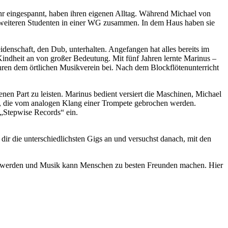
hr eingespannt, haben ihren eigenen Alltag. Während Michael von
er weiteren Studenten in einer WG zusammen. In dem Haus haben sie
enschaft, den Dub, unterhalten. Angefangen hat alles bereits im
indheit an von großer Bedeutung. Mit fünf Jahren lernte Marinus –
hren dem örtlichen Musikverein bei. Nach dem Blockflötenunterricht
enen Part zu leisten. Marinus bedient versiert die Maschinen, Michael
, die vom analogen Klang einer Trompete gebrochen werden.
„Stepwise Records“ ein.
ir die unterschiedlichsten Gigs an und versuchst danach, mit den
uf werden und Musik kann Menschen zu besten Freunden machen. Hier