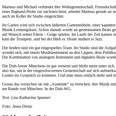
Marinus und Michael verbindet ihre Wohngemeinschaft, Freundschaft 
einer Bigband-Probe zur nächsten hetzt, arbeitet Marinus gerade an 
auch im Keller ihr Studio eingerichtet.
Im Garten wird sich zwischen lädierten Gartenmöbeln, einer kaputten
Musik-Leistungskurs. Schon damals wurde an gemeinsamen Beats getüft
auf Wunsch seiner Eltern – Geige spielen. Im Laufe der Zeit kamen n
kam die Trompete, und bei der blieb er. Heute studiert er Jazz.
Die beiden sind ein gut eingespieltes Team. Im Studio sind die Aufgab
wendet sich, mit einem Musikinstrument an den Lippen, dem Publik
Die Kombination von analogem Instrument und digitalen Beats wurde
Die Dub-Szene Münchens ist gut vernetzt und bleibt meist unter sich
also tun, um in der eingeschworenen Gemeinschaft auf sich aufmerksa
Leuten ins Gespräch zu kommen. Und man muss einfach mehr und meh
Genau das versuchen sie mit „Austenite“ zu erreichen: ihre Musik 
am Rande von München. In der Dub-WG.
Text: Lisa Katharina Spanner
Foto: Anna Dietze