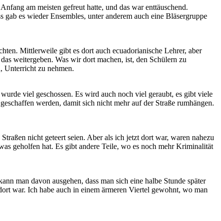
Anfang am meisten gefreut hatte, und das war enttäuschend.
ss gab es wieder Ensembles, unter anderem auch eine Bläsergruppe
chten. Mittlerweile gibt es dort auch ecuadorianische Lehrer, aber
 das weitergeben. Was wir dort machen, ist, den Schülern zu
n, Unterricht zu nehmen.
 wurde viel geschossen. Es wird auch noch viel geraubt, es gibt viele
 geschaffen werden, damit sich nicht mehr auf der Straße rumhängen.
traßen nicht geteert seien. Aber als ich jetzt dort war, waren nahezu
etwas geholfen hat. Es gibt andere Teile, wo es noch mehr Kriminalität
nn kann man davon ausgehen, dass man sich eine halbe Stunde später
n dort war. Ich habe auch in einem ärmeren Viertel gewohnt, wo man