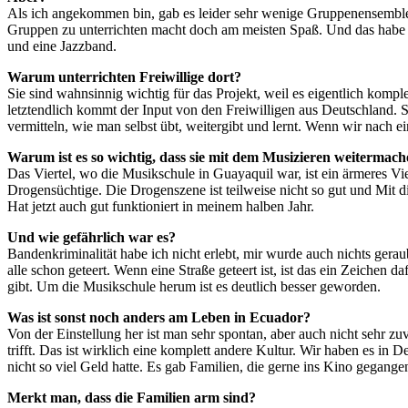
Als ich angekommen bin, gab es leider sehr wenige Gruppenensembles
Gruppen zu unterrichten macht doch am meisten Spaß. Und das habe i
und eine Jazzband.
Warum unterrichten Freiwillige dort?
Sie sind wahnsinnig wichtig für das Projekt, weil es eigentlich komple
letztendlich kommt der Input von den Freiwilligen aus Deutschland. S
vermitteln, wie man selbst übt, weitergibt und lernt. Wenn wir nach e
Warum ist es so wichtig, dass sie mit dem Musizieren weitermac
Das Viertel, wo die Musikschule in Guayaquil war, ist ein ärmeres Vier
Drogensüchtige. Die Drogenszene ist teilweise nicht so gut und Mit 
Hat jetzt auch gut funktioniert in meinem halben Jahr.
Und wie gefährlich war es?
Bandenkriminalität habe ich nicht erlebt, mir wurde auch nichts gerau
alle schon geteert. Wenn eine Straße geteert ist, ist das ein Zeichen d
gibt. Um die Musikschule herum ist es deutlich besser geworden.
Was ist sonst noch anders am Leben in Ecuador?
Von der Einstellung her ist man sehr spontan, aber auch nicht sehr z
trifft. Das ist wirklich eine komplett andere Kultur. Wir haben es i
nicht so viel Geld hatte. Es gab Familien, die gerne ins Kino gegange
Merkt man, dass die Familien arm sind?