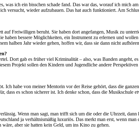
, was ich ein bisschen schade fand. Das war das, worauf ich mich am 
ch versucht, wieder aufzubauen. Das hat auch funktioniert. Am Schlu
tt auf Freiwilligen beruht. Sie haben dort angefangen, Musik zu unterri
ie haben bessere Möglichkeiten, ein Instrument zu erlernen und wollen
inem halben Jahr wieder gehen, hoffen wir, dass sie dann nicht aufhöre
hen?
tel. Dort gab es früher viel Kriminalität – also, was Banden angeht, es
diesem Projekt sollen den Kindern und Jugendliche andere Perspektiven
bt. Ich habe von meiner Mentorin vor der Reise gehört, dass die ganzen S
afür, dass es schon sicherer ist. Ich denke schon, dass die Musikschule 
uverlässig. Wenn man sagt, man trifft sich um die oder die Uhrzeit, da
n Deutschland ja verhältnismäßig luxuriös. Das merkt man erst, wenn ma
n wäre, aber sie hatten kein Geld, um ins Kino zu gehen.