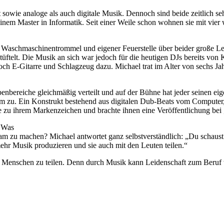
sowie analoge als auch digitale Musik. Dennoch sind beide zeitlich se
seinem Master in Informatik. Seit einer Weile schon wohnen sie mit vi
 Waschmaschinentrommel und eigener Feuerstelle über beider große Leid
elt. Die Musik an sich war jedoch für die heutigen DJs bereits von K
och E-Gitarre und Schlagzeug dazu. Michael trat im Alter von sechs Ja
enbereiche gleichmäßig verteilt und auf der Bühne hat jeder seinen eig
um zu. Ein Konstrukt bestehend aus digitalen Dub-Beats vom Computer
 zu ihrem Markenzeichen und brachte ihnen eine Veröffentlichung bei 
. Was
m zu machen? Michael antwortet ganz selbstverständlich: „Du schaust d
r Musik produzieren und sie auch mit den Leuten teilen.“
mit Menschen zu teilen. Denn durch Musik kann Leidenschaft zum Ber