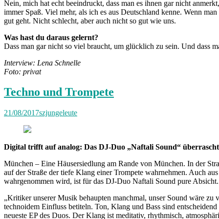
Nein, mich hat echt beeindruckt, dass man es ihnen gar nicht anmerk
immer Spaß. Viel mehr, als ich es aus Deutschland kenne. Wenn man au
gut geht. Nicht schlecht, aber auch nicht so gut wie uns.
Was hast du daraus gelernt?
Dass man gar nicht so viel braucht, um glücklich zu sein. Und dass ma
Interview: Lena Schnelle
Foto: privat
Techno und Trompete
21/08/2017
szjungeleute
Digital trifft auf analog: Das DJ-Duo „Naftali Sound“ überrascht
München – Eine Häusersiedlung am Rande von München. In der Straße 
auf der Straße der tiefe Klang einer Trompete wahrnehmen. Auch aus
wahrgenommen wird, ist für das DJ-Duo Naftali Sound pure Absicht.
„Kritiker unserer Musik behaupten manchmal, unser Sound wäre zu ver
technoidem Einfluss betiteln. Ton, Klang und Bass sind entscheidend
neueste EP des Duos. Der Klang ist meditativ, rhythmisch, atmosphä