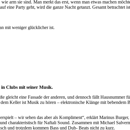
t, wie arm sie sind. Man merkt das erst, wenn man etwas machen möchte
f eine Party geht, wird die ganze Nacht getanzt. Gesamt betrachtet ist
n mit weniger glücklicher ist.
 in Clubs mit seiner Musik.
gleicht eine Fassade der anderen, und dennoch fällt Hausnummer fünf 
 dem Keller ist Musik zu hören – elektronische Klänge mit bebendem B
spielt – wir sehen das aber als Kompliment“, erklärt Marinus Burger,
 und charakteristisch für Naftali Sound. Zusammen mit Michael Salver
risch und trotzdem kommen Bass und Dub- Beats nicht zu kurz.