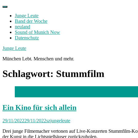
Skip
to
Junge Leute
content
Band der Woche
neuland
Sound of Munich Now
Datenschutz
Facebook
Twitter
Instagram
Junge Leute
München Lebt. Menschen und mehr.
Schlagwort:
Stummfilm
Foto: Pius Neumaier
Ein Kino für sich allein
29/11/2022
29/11/2022
szjungeleute
Drei junge Filmemacher vertonen auf Live-Konzerten Stummfilm-Komö
der Kunst in die Lichtspielhäuser zurückzuholen.