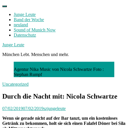
Skip
to
Junge Leute
content
Band der Woche
neuland
Sound of Munich Now
Datenschutz
Facebook
Twitter
Instagram
Junge Leute
München Lebt. Menschen und mehr.
Agentur Nika Music von Nicola Schwartze Foto :
Stephan Rumpf
Uncategorized
Durch die Nacht mit: Nicola Schwartze
07/02/2019
07/02/2019
szjungeleute
Wenn sie gerade nicht auf der Bar tanzt, um ein kostenloses
Getränk zu bekommen, holt sie sich einen Falafel Döner bei Sila