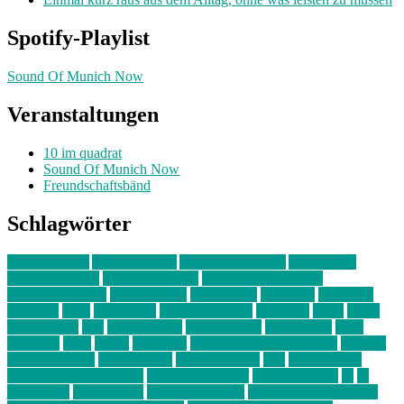
Spotify-Playlist
Sound Of Munich Now
Veranstaltungen
10 im quadrat
Sound Of Munich Now
Freundschaftsbänd
Schlagwörter
10 im Quadrat
Amelie Völker
Anastasia Trenkler
Ausstellung
bahnwärter thiel
Band der Woche
Bei Krause zu Hause
Beziehungsweise
ein abend mit
farbenladen
feierwerk
fotografie
Hip-Hop
indie
junge leute
junges münchen
Kolumne
kunst
Liebe
Lisi Wasmer
lmu
lost weekend
Louis Seibert
Max Fluder
mein
münchen
milla
musik
München
Münchens junge Kreative
neuland
ornella cosenza
Partnerschaft
Philipp Kreiter
pop
Rita Argauer
Sound Of Munich Now
Stefanie Witterauf
susanne krause
sz
sz
junge leute
szjungeleute
theresa parstorfer
Von Freitag bis Freitag