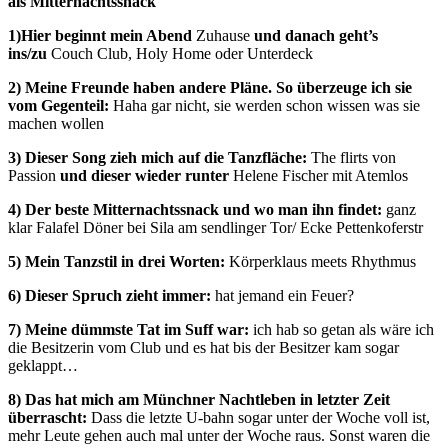
als Mitternachtssnack
1)Hier beginnt mein Abend
Zuhause
und danach geht’s
ins/zu
Couch Club, Holy Home oder Unterdeck
2) Meine Freunde haben andere Pläne. So überzeuge ich sie
vom Gegenteil:
Haha gar nicht, sie werden schon wissen was sie
machen wollen
3) Dieser Song zieh mich auf die Tanzfläche:
The flirts von
Passion
und dieser wieder runter
Helene Fischer mit Atemlos
4) Der beste Mitternachtssnack und wo man ihn findet:
ganz
klar Falafel Döner bei Sila am sendlinger Tor/ Ecke Pettenkoferstr
5) Mein Tanzstil in drei Worten:
Körperklaus meets Rhythmus
6) Dieser Spruch zieht immer:
hat jemand ein Feuer?
7) Meine dümmste Tat im Suff war:
ich hab so getan als wäre ich
die Besitzerin vom Club und es hat bis der Besitzer kam sogar
geklappt…
8) Das hat mich am Münchner Nachtleben in letzter Zeit
überrascht:
Dass die letzte U-bahn sogar unter der Woche voll ist,
mehr Leute gehen auch mal unter der Woche raus. Sonst waren die