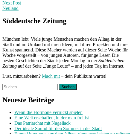
navigation
Next Post
Neuland
Next
Post:
Süddeutsche Zeitung
München lebt. Viele junge Menschen machen den Alltag in der
Stadt und im Umland mit ihren Ideen, mit ihren Projekten und ihrer
Kunst spannend. Diese Macher werden auf dieser Seite Woche für
Woche vorgestellt – von jungen Autoren, für junge Leser. Die
besten Geschichten der Stadt: jeden Montag in der
Süddeutschen
Zeitung
auf der Seite „Junge Leute“ – und jeden Tag im Internet.
Lust, mitzuarbeiten?
Mach mit
– dein Publikum wartet!
Suchen
nach:
Neueste Beiträge
Wenn die Hormone verrückt spielen
Eine Welt erschaffen, in der man frei ist
Das Patriarchat mit Nagellack
Der ideale Sound für den Sommer in der Stadt
Einmal kurz raus aus dem Alltag, ohne was leisten zu müssen