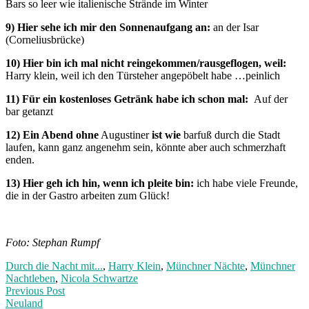
Bars so leer wie italienische Strände im Winter
9) Hier sehe ich mir den Sonnenaufgang an:
an der Isar
(Corneliusbrücke)
10) Hier bin ich mal nicht reingekommen/rausgeflogen, weil:
Harry klein, weil ich den Türsteher angepöbelt habe …peinlich
11) Für ein kostenloses Getränk habe ich schon mal:
Auf der
bar getanzt
12) Ein Abend ohne
Augustiner
ist wie
barfuß durch die Stadt
laufen, kann ganz angenehm sein, könnte aber auch schmerzhaft
enden.
13) Hier geh ich hin, wenn ich pleite bin:
ich habe viele Freunde,
die in der Gastro arbeiten zum Glück!
Foto: Stephan Rumpf
Durch die Nacht mit...
,
Harry Klein
,
Münchner Nächte
,
Münchner
Nachtleben
,
Nicola Schwartze
Post
Previous
Previous Post
post:
Neuland