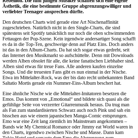
Rebellion. Die fünf jungen Musiker schaffen sich eine eigene
Ästhetik, die eine bestimmte Gruppe abgrenzungswilliger und
verliebter Teenager ansprechen dürfte.
Den deutschen Charts wird gerade eine Art Nischenaffinität
zugeschrieben. Natürlich nicht in den Single-Charts, die sind
spätestens seit Spotify tatsächlich nur noch die oben schwimmenden
Fettaugen der Pop-Szene. Kein irgendwie andersartiger Song schafft
es da in die Top-Ten, geschweige denn auf Platz Eins. Doch anders
ist das in den Album-Charts. Da hat sich sogar etwas gedreht, seit
das Internet den Musikmarkt so aufschüttelte. Denn mit Downloads
werden Alben obsolet für alle, die keine fanatischen Liebhaber sind.
Alben sind etwas für treue Fans. Alle anderen kaufen einzelne
Songs. Und die treuesten Fans gibt es nun einmal in der Nische.
Etwa im Mittelalter-Rock, was der bis dato recht unbekannten Band
Saltatio Mortis gerade ein Nummer-Eins-Album beschert hat.
Eine ähnliche Nische wie die Mittelalter-Imitatoren besetzen die
Emos. Das kommt von „Emotional“ und bildete sich quasi als die
gefühlige Seite von verzerrter Gitarrenmusik heraus. Da trug man
als Fan zum standardisierten Schwarz auch noch Pink und sah ein
bisschen aus wie einem japanischen Manga-Comic entsprungen.
Emo war eine Zeit lang ziemlich im Mainstream angekommen –
Bands wie My Chemical Romance oder Jimmy eat World waren in
den Charts, irgendwo zwischen Nische und Masse. Dann kam
Tokio Hotel und versaute dem Emo die Abgrenzung zum