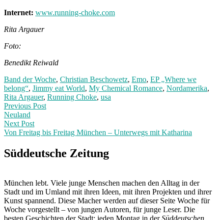
Internet:
www.running-choke.com
Rita Argauer
Foto:
Benedikt Reiwald
Band der Woche
,
Christian Beschowetz
,
Emo
,
EP „Where we
belong“
,
Jimmy eat World
,
My Chemical Romance
,
Nordamerika
,
Rita Argauer
,
Running Choke
,
usa
Post
Previous
Previous Post
post:
Neuland
navigation
Next Post
Von Freitag bis Freitag München – Unterwegs mit Katharina
Next
Post:
Süddeutsche Zeitung
München lebt. Viele junge Menschen machen den Alltag in der
Stadt und im Umland mit ihren Ideen, mit ihren Projekten und ihrer
Kunst spannend. Diese Macher werden auf dieser Seite Woche für
Woche vorgestellt – von jungen Autoren, für junge Leser. Die
besten Geschichten der Stadt: jeden Montag in der
Süddeutschen