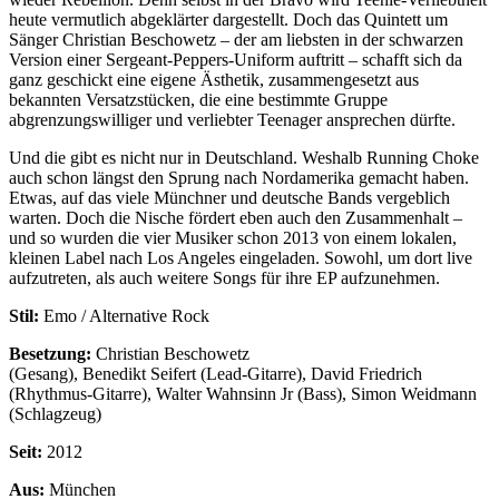
heute vermutlich abgeklärter dargestellt. Doch das Quintett um
Sänger Christian Beschowetz – der am liebsten in der schwarzen
Version einer Sergeant-Peppers-Uniform auftritt – schafft sich da
ganz geschickt eine eigene Ästhetik, zusammengesetzt aus
bekannten Versatzstücken, die eine bestimmte Gruppe
abgrenzungswilliger und verliebter Teenager ansprechen dürfte.
Und die gibt es nicht nur in Deutschland. Weshalb Running Choke
auch schon längst den Sprung nach Nordamerika gemacht haben.
Etwas, auf das viele Münchner und deutsche Bands vergeblich
warten. Doch die Nische fördert eben auch den Zusammenhalt –
und so wurden die vier Musiker schon 2013 von einem lokalen,
kleinen Label nach Los Angeles eingeladen. Sowohl, um dort live
aufzutreten, als auch weitere Songs für ihre EP aufzunehmen.
Stil:
Emo / Alternative Rock
Besetzung:
Christian Beschowetz
(Gesang), Benedikt Seifert (Lead-Gitarre), David Friedrich
(Rhythmus-Gitarre), Walter Wahnsinn Jr (Bass), Simon Weidmann
(Schlagzeug)
Seit:
2012
Aus:
München