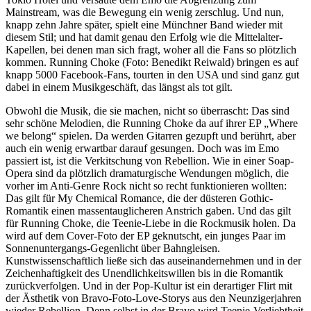
Mainstream, was die Bewegung ein wenig zerschlug. Und nun,
knapp zehn Jahre später, spielt eine Münchner Band wieder mit
diesem Stil; und hat damit genau den Erfolg wie die Mittelalter-
Kapellen, bei denen man sich fragt, woher all die Fans so plötzlich
kommen. Running Choke (Foto: Benedikt Reiwald) bringen es auf
knapp 5000 Facebook-Fans, tourten in den USA und sind ganz gut
dabei in einem Musikgeschäft, das längst als tot gilt.
Obwohl die Musik, die sie machen, nicht so überrascht: Das sind
sehr schöne Melodien, die Running Choke da auf ihrer EP „Where
we belong“ spielen. Da werden Gitarren gezupft und berührt, aber
auch ein wenig erwartbar darauf gesungen. Doch was im Emo
passiert ist, ist die Verkitschung von Rebellion. Wie in einer Soap-
Opera sind da plötzlich dramaturgische Wendungen möglich, die
vorher im Anti-Genre Rock nicht so recht funktionieren wollten:
Das gilt für My Chemical Romance, die der düsteren Gothic-
Romantik einen massentauglicheren Anstrich gaben. Und das gilt
für Running Choke, die Teenie-Liebe in die Rockmusik holen. Da
wird auf dem Cover-Foto der EP geknutscht, ein junges Paar im
Sonnenuntergangs-Gegenlicht über Bahngleisen.
Kunstwissenschaftlich ließe sich das auseinandernehmen und in der
Zeichenhaftigkeit des Unendlichkeitswillen bis in die Romantik
zurückverfolgen. Und in der Pop-Kultur ist ein derartiger Flirt mit
der Ästhetik von Bravo-Foto-Love-Storys aus den Neunzigerjahren
wieder Rebellion. Denn selbst in der Bravo wird Teenie-Verliebtheit