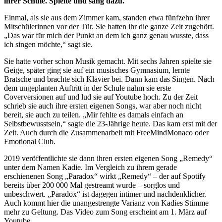
ihrer Schule. Spielte und sang dazu.
Einmal, als sie aus dem Zimmer kam, standen etwa fünfzehn ihrer
Mitschülerinnen vor der Tür. Sie hatten ihr die ganze Zeit zugehört.
„Das war für mich der Punkt an dem ich ganz genau wusste, dass
ich singen möchte,“ sagt sie.
Sie hatte vorher schon Musik gemacht. Mit sechs Jahren spielte sie
Geige, später ging sie auf ein musisches Gymnasium, lernte
Bratsche und brachte sich Klavier bei. Dann kam das Singen. Nach
dem ungeplanten Auftritt in der Schule nahm sie erste
Coverversionen auf und lud sie auf Youtube hoch. Zu der Zeit
schrieb sie auch ihre ersten eigenen Songs, war aber noch nicht
bereit, sie auch zu teilen. „Mir fehlte es damals einfach an
Selbstbewusstsein,“ sagte die 23-Jährige heute. Das kam erst mit der
Zeit. Auch durch die Zusammenarbeit mit FreeMindMonaco oder
Emotional Club.
2019 veröffentlichte sie dann ihren ersten eigenen Song „Remedy“
unter dem Namen Kadie. Im Vergleich zu ihrem gerade
erschienenen Song „Paradox“ wirkt „Remedy“ – der auf Spotify
bereits über 200 000 Mal gestreamt wurde – sorglos und
unbeschwert. „Paradox“ ist dagegen intimer und nachdenklicher.
Auch kommt hier die unangestrengte Varianz von Kadies Stimme
mehr zu Geltung. Das Video zum Song erscheint am 1. März auf
Youtube.