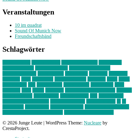
Veranstaltungen
10 im quadrat
Sound Of Munich Now
Freundschaftsbänd
Schlagwörter
10 im Quadrat
Amelie Völker
Anastasia Trenkler
Ausstellung
bahnwärter thiel
Band der Woche
Bei Krause zu Hause
Beziehungsweise
ein abend mit
farbenladen
feierwerk
fotografie
Hip-Hop
indie
junge leute
junges münchen
Kolumne
kunst
Liebe
Lisi Wasmer
lmu
lost weekend
Louis Seibert
Max Fluder
mein
münchen
milla
musik
München
Münchens junge Kreative
neuland
ornella cosenza
Partnerschaft
Philipp Kreiter
pop
Rita Argauer
Sound Of Munich Now
Stefanie Witterauf
susanne krause
sz
sz
junge leute
szjungeleute
theresa parstorfer
Von Freitag bis Freitag
von freitag bis freitag münchen
Zeichen der Freundschaft
© 2026 Junge Leute
|
WordPress Theme:
Nucleare
by
CrestaProject.