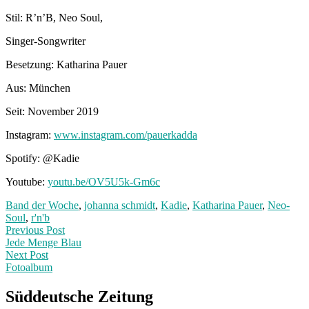
Stil: R’n’B, Neo Soul,
Singer-Songwriter
Besetzung: Katharina Pauer
Aus: München
Seit: November 2019
Instagram:
www.instagram.com/pauerkadda
Spotify: @Kadie
Youtube:
youtu.be/OV5U5k-Gm6c
Band der Woche
,
johanna schmidt
,
Kadie
,
Katharina Pauer
,
Neo-
Soul
,
r'n'b
Post
Previous
Previous Post
post:
Jede Menge Blau
navigation
Next Post
Fotoalbum
Next
Post:
Süddeutsche Zeitung