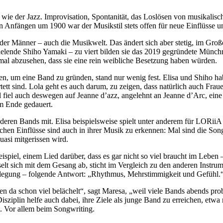
t wie der Jazz. Improvisation, Spontanität, das Loslösen von musikalis
Anfängen um 1900 war der Musikstil stets offen für neue Einflüsse und 
elt der Männer – auch die Musikwelt. Das ändert sich aber stetig, im Gr
spielende Shiho Yamaki – zu viert bilden sie das 2019 gegründete Münch
inmal abzusehen, dass sie eine rein weibliche Besetzung haben würden.
, um eine Band zu gründen, stand nur wenig fest. Elisa und Shiho ha
rtett sind. Lola geht es auch darum, zu zeigen, dass natürlich auch Fra
l fiel auch deswegen auf Jeanne d’azz, angelehnt an Jeanne d’Arc, ein
am Ende gedauert.
nderen Bands mit. Elisa beispielsweise spielt unter anderem für LORii
ichen Einflüsse sind auch in ihrer Musik zu erkennen: Mal sind die Son
asi mitgerissen wird.
iel, einem Lied darüber, dass es gar nicht so viel braucht im Leben – a
elt sich mit dem Gesang ab, sticht im Vergleich zu den anderen Instrume
rlegung – folgende Antwort: „Rhythmus, Mehrstimmigkeit und Gefühl.
n da schon viel belächelt“, sagt Maresa, „weil viele Bands abends pro
 Disziplin helfe auch dabei, ihre Ziele als junge Band zu erreichen, et
h. Vor allem beim Songwriting.