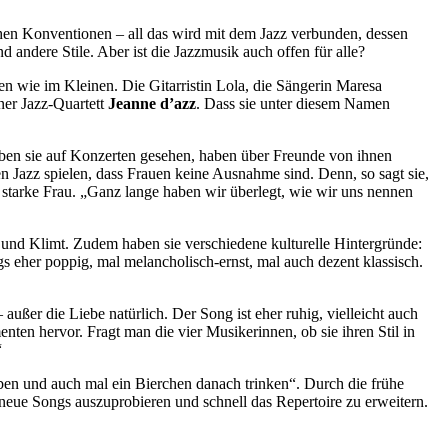
chen Konventionen – all das wird mit dem Jazz verbunden, dessen
andere Stile. Aber ist die Jazzmusik auch offen für alle?
oßen wie im Kleinen. Die Gitarristin Lola, die Sängerin Maresa
ner Jazz-Quartett
Jeanne d’azz
. Dass sie unter diesem Namen
ben sie auf Konzerten gesehen, haben über Freunde von ihnen
uen Jazz spielen, dass Frauen keine Ausnahme sind. Denn, so sagt sie,
e starke Frau. „Ganz lange haben wir überlegt, wie wir uns nennen
A und Klimt. Zudem haben sie verschiedene kulturelle Hintergründe:
gs eher poppig, mal melancholisch-ernst, mal auch dezent klassisch.
ußer die Liebe natürlich. Der Song ist eher ruhig, vielleicht auch
nten hervor. Fragt man die vier Musikerinnen, ob sie ihren Stil in
“
ben und auch mal ein Bierchen danach trinken“. Durch die frühe
wa neue Songs auszuprobieren und schnell das Repertoire zu erweitern.