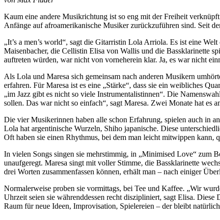
Kaum eine andere Musikrichtung ist so eng mit der Freiheit verknüpf
Anfänge auf afroamerikanische Musiker zurückzuführen sind. Seit den 
„It’s a men’s world“, sagt die Gitarristin Lola Arriola. Es ist eine W
Maisenbacher, die Cellistin Elisa von Wallis und die Bassklarinette 
auftreten würden, war nicht von vorneherein klar. Ja, es war nicht e
Als Lola und Maresa sich gemeinsam nach anderen Musikern umhörten
erfahren. Für Maresa ist es eine „Stärke“, dass sie ein weibliches Qua
„im Jazz gibt es nicht so viele Instrumentalistinnen“. Die Namenswah
sollen. Das war nicht so einfach“, sagt Maresa. Zwei Monate hat es 
Die vier Musikerinnen haben alle schon Erfahrung, spielen auch in a
Lola hat argentinische Wurzeln, Shiho japanische. Diese unterschiedl
Oft haben sie einen Rhythmus, bei dem man leicht mitwippen kann, qu
In vielen Songs singen sie mehrstimmig, in „Minimised Love“ zum Beisp
unaufgeregt. Maresa singt mit voller Stimme, die Bassklarinette wechs
drei Worten zusammenfassen können, erhält man – nach einiger Übe
Normalerweise proben sie vormittags, bei Tee und Kaffee. „Wir wurde
Uhrzeit seien sie währenddessen recht diszipliniert, sagt Elisa. Diese
Raum für neue Ideen, Improvisation, Spielereien – der bleibt natürlic