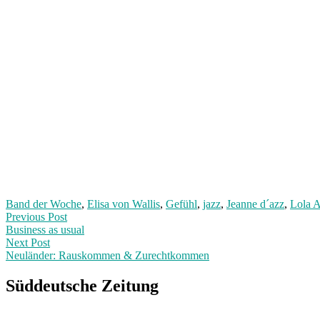
Band der Woche
,
Elisa von Wallis
,
Gefühl
,
jazz
,
Jeanne d´azz
,
Lola A
Post
Previous
Previous Post
post:
Business as usual
navigation
Next Post
Neuländer: Rauskommen & Zurechtkommen
Next
Post:
Süddeutsche Zeitung