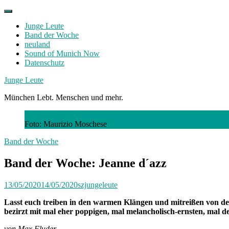
Skip
to
Junge Leute
content
Band der Woche
neuland
Sound of Munich Now
Datenschutz
Facebook
Twitter
Instagram
Junge Leute
München Lebt. Menschen und mehr.
Foto: Maurizio Moschese
Band der Woche
Band der Woche: Jeanne d´azz
13/05/2020
14/05/2020
szjungeleute
Lasst euch treiben in den warmen Klängen und mitreißen von de
bezirzt mit mal eher poppigen, mal melancholisch-ernsten, mal de
von Max Fluder