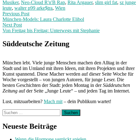
Musiker
,
Neo-Cloud R'n'B Rap
,
Rita Argauer
,
slim girl fat
,
sz junge
leute
,
walter p99 arke$tra
,
Wien
Post
Previous
Previous Post
post:
München-Models: Laura Charlotte Elibol
navigation
Next Post
Von Freitag bis Freitag: Unterwegs mit Stephanie
Next
Post:
Süddeutsche Zeitung
München lebt. Viele junge Menschen machen den Alltag in der
Stadt und im Umland mit ihren Ideen, mit ihren Projekten und ihrer
Kunst spannend. Diese Macher werden auf dieser Seite Woche für
Woche vorgestellt – von jungen Autoren, für junge Leser. Die
besten Geschichten der Stadt: jeden Montag in der
Süddeutschen
Zeitung
auf der Seite „Junge Leute“ – und jeden Tag im Internet.
Lust, mitzuarbeiten?
Mach mit
– dein Publikum wartet!
Suchen
nach:
Neueste Beiträge
Wenn die Hormone verrückt spielen