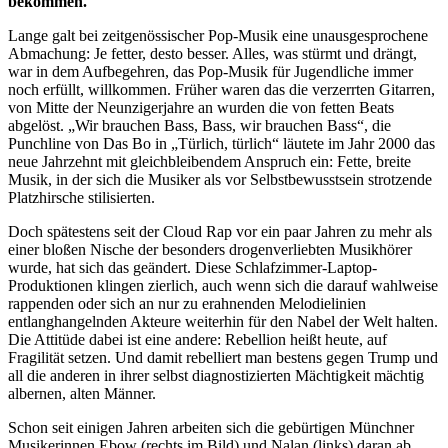
bekommen.
Lange galt bei zeitgenössischer Pop-Musik eine unausgesprochene
Abmachung: Je fetter, desto besser. Alles, was stürmt und drängt,
war in dem Aufbegehren, das Pop-Musik für Jugendliche immer
noch erfüllt, willkommen. Früher waren das die verzerrten Gitarren,
von Mitte der Neunzigerjahre an wurden die von fetten Beats
abgelöst. „Wir brauchen Bass, Bass, wir brauchen Bass“, die
Punchline von Das Bo in „Türlich, türlich“ läutete im Jahr 2000 das
neue Jahrzehnt mit gleichbleibendem Anspruch ein: Fette, breite
Musik, in der sich die Musiker als vor Selbstbewusstsein strotzende
Platzhirsche stilisierten.
Doch spätestens seit der Cloud Rap vor ein paar Jahren zu mehr als
einer bloßen Nische der besonders drogenverliebten Musikhörer
wurde, hat sich das geändert. Diese Schlafzimmer-Laptop-
Produktionen klingen zierlich, auch wenn sich die darauf wahlweise
rappenden oder sich an nur zu erahnenden Melodielinien
entlanghangelnden Akteure weiterhin für den Nabel der Welt halten.
Die Attitüde dabei ist eine andere: Rebellion heißt heute, auf
Fragilität setzen. Und damit rebelliert man bestens gegen Trump und
all die anderen in ihrer selbst diagnostizierten Mächtigkeit mächtig
albernen, alten Männer.
Schon seit einigen Jahren arbeiten sich die gebürtigen Münchner
Musikerinnen Ebow (rechts im Bild) und Nalan (links) daran ab.