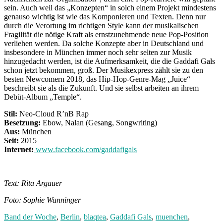
sein. Auch weil das „Konzepten“ in solch einem Projekt mindestens
genauso wichtig ist wie das Komponieren und Texten. Denn nur
durch die Verortung im richtigen Style kann der musikalischen
Fragilität die nötige Kraft als ernstzunehmende neue Pop-Position
verliehen werden. Da solche Konzepte aber in Deutschland und
insbesondere in München immer noch sehr selten zur Musik
hinzugedacht werden, ist die Aufmerksamkeit, die die Gaddafi Gals
schon jetzt bekommen, groß. Der Musikexpress zählt sie zu den
besten Newcomern 2018, das Hip-Hop-Genre-Mag „Juice“
beschreibt sie als die Zukunft. Und sie selbst arbeiten an ihrem
Debüt-Album „Temple“.
Stil:
Neo-Cloud R’nB Rap
Besetzung:
Ebow, Nalan (Gesang, Songwriting)
Aus:
München
Seit:
2015
Internet:
www.facebook.com/gaddafigals
Text: Rita Argauer
Foto: Sophie Wanninger
Band der Woche
,
Berlin
,
blaqtea
,
Gaddafi Gals
,
muenchen
,