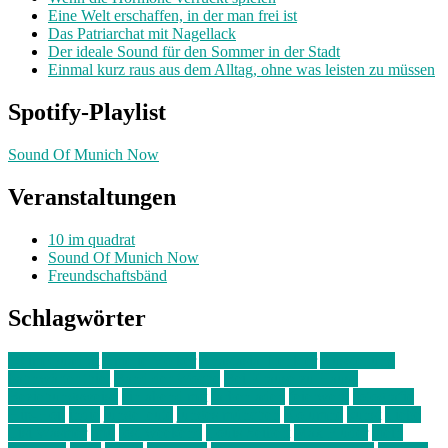
Eine Welt erschaffen, in der man frei ist
Das Patriarchat mit Nagellack
Der ideale Sound für den Sommer in der Stadt
Einmal kurz raus aus dem Alltag, ohne was leisten zu müssen
Spotify-Playlist
Sound Of Munich Now
Veranstaltungen
10 im quadrat
Sound Of Munich Now
Freundschaftsbänd
Schlagwörter
10 im Quadrat
Amelie Völker
Anastasia Trenkler
Ausstellung
bahnwärter thiel
Band der Woche
Bei Krause zu Hause
Beziehungsweise
ein abend mit
farbenladen
feierwerk
fotografie
Hip-Hop
indie
junge leute
junges münchen
Kolumne
kunst
Liebe
Lisi Wasmer
lmu
lost weekend
Louis Seibert
Max Fluder
mein