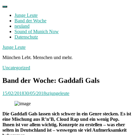
Skip
to
Junge Leute
content
Band der Woche
neuland
Sound of Munich Now
Datenschutz
Facebook
Twitter
Instagram
Junge Leute
München Lebt. Menschen und mehr.
Uncategorized
Band der Woche: Gaddafi Gals
15/02/2018
30/05/2018
szjungeleute
Die Gaddafi Gals lassen sich schwer in ein Genre stecken. Es ist
eine Mischung aus R’n’B, Cloud Rap und ein wenig Pop.
Ihnen ist vor allem wichtig, Konzepte zu erstellen – was eher
selten in Deutschland ist – weswegen sie viel Aufmerksamkeit