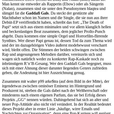
Man kennt sie entweder als Rapperin (Ebow) oder als Sängerin
(Nalan), zusammen sind sie unter den Pseudonymen blaqtea und
slimgirl fat die
Gaddafi Gals
. Da steckt der gestürzte alte
Machthaber schon im Namen und die Single, die sie nun aus ihrer
Debüt-EP veröffentlicht haben, schreibt das fort: „The Death of
Papi“ setzt sich aus einem minimalen und vor allem klanglich hellen
und beckenlastigen Beat zusammen, dem jeglicher Prollo-Punch
abgeht. Dazu kommen eine simple Orgel und Horrorfilm-flirrende
Synthies. Wer dieser Papi genau ist, dessen Tod da zum Thema wird
und der im dazugehörigen Video äußerst modebewusst verscharrt
wird, bleibt offen. Die Stimmen der beiden schwingen zwischen
Rap und angesungenen Melodien darüber, vereinzeln sich und
wagen sich natürlich weder zu konkreter Rap-Kaskade noch zu
inbrünstigem R’n’B-Gesang. Wer den Gaddafi Gals begegnet, muss
sich mit einer Ahnung dieser darunter liegenden Genres zufrieden
geben, die Andeutung ist hier Auszeichnung genug.
Zusammen mit walter p99 arke$tra (auf dem Bild in der Mitte), der
irgendetwas zwischen ominöser Eminenz im Hintergrund und
Produzent ist, streben die Gals dabei nach der Weltherrschaft oder
mindestens nach einem eigenen Parfum, das sie bei Erfolg dieses
Projekts „GG“ nennen würden. Dahingehend hat sich an alter und
neuer Pop-Attitüde also nicht viel verändert. In der Realität bedeutet
dieses Projekt aber in erster Linie „häufige, wirre Emails und
Nachrichten zur Organisation“, denn eine Pop-Karriere will geplant