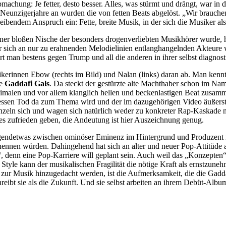
achung: Je fetter, desto besser. Alles, was stürmt und drängt, war in
 Neunzigerjahre an wurden die von fetten Beats abgelöst. „Wir brauch
eibendem Anspruch ein: Fette, breite Musik, in der sich die Musiker als 
einer bloßen Nische der besonders drogenverliebten Musikhörer wurde,
 sich an nur zu erahnenden Melodielinien entlanghangelnden Akteure wei
iert man bestens gegen Trump und all die anderen in ihrer selbst diagnos
ikerinnen Ebow (rechts im Bild) und Nalan (links) daran ab. Man kennt
ie
Gaddafi Gals
. Da steckt der gestürzte alte Machthaber schon im Name
minimalen und vor allem klanglich hellen und beckenlastigen Beat zus
 dessen Tod da zum Thema wird und der im dazugehörigen Video äußerst
zeln sich und wagen sich natürlich weder zu konkreter Rap-Kaskade
es zufrieden geben, die Andeutung ist hier Auszeichnung genug.
rgendetwas zwischen ominöser Eminenz im Hintergrund und Produzent is
nnen würden. Dahingehend hat sich an alter und neuer Pop-Attitüde also
“, denn eine Pop-Karriere will geplant sein. Auch weil das „Konzepten“
tyle kann der musikalischen Fragilität die nötige Kraft als ernstzun
zur Musik hinzugedacht werden, ist die Aufmerksamkeit, die die Gadda
bt sie als die Zukunft. Und sie selbst arbeiten an ihrem Debüt-Albu