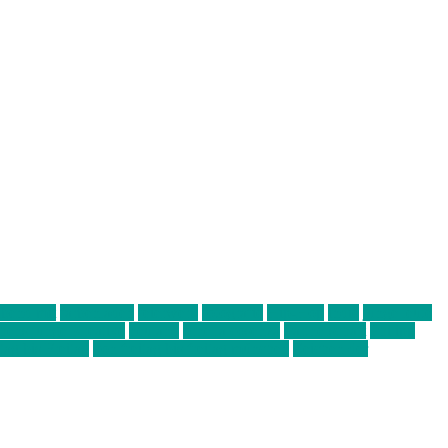
abend mit
farbenladen
feierwerk
fotografie
Hip-Hop
indie
junge leute
ens junge Kreative
neuland
ornella cosenza
Partnerschaft
Philipp
tag bis Freitag
von freitag bis freitag münchen
Zeichen der