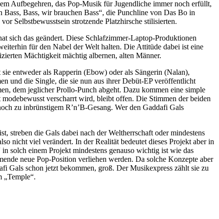
 dem Aufbegehren, das Pop-Musik für Jugendliche immer noch erfüllt,
en Bass, Bass, wir brauchen Bass“, die Punchline von Das Bo in
vor Selbstbewusstsein strotzende Platzhirsche stilisierten.
 hat sich das geändert. Diese Schlafzimmer-Laptop-Produktionen
terhin für den Nabel der Welt halten. Die Attitüde dabei ist eine
tizierten Mächtigkeit mächtig albernen, alten Männer.
 sie entweder als Rapperin (Ebow) oder als Sängerin (Nalan),
n und die Single, die sie nun aus ihrer Debüt-EP veröffentlicht
ammen, dem jeglicher Prollo-Punch abgeht. Dazu kommen eine simple
 modebewusst verscharrt wird, bleibt offen. Die Stimmen der beiden
 noch zu inbrünstigem R’n’B-Gesang. Wer den Gaddafi Gals
t, streben die Gals dabei nach der Weltherrschaft oder mindestens
 nicht viel verändert. In der Realität bedeutet dieses Projekt aber in
 in solch einem Projekt mindestens genauso wichtig ist wie das
ehmende neue Pop-Position verliehen werden. Da solche Konzepte aber
fi Gals schon jetzt bekommen, groß. Der Musikexpress zählt sie zu
m „Temple“.