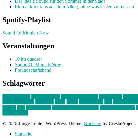
Der ideale Sound für den Sommer in der Stadt
Einmal kurz raus aus dem Alltag, ohne was leisten zu müssen
Spotify-Playlist
Sound Of Munich Now
Veranstaltungen
10 im quadrat
Sound Of Munich Now
Freundschaftsbänd
Schlagwörter
10 im Quadrat
Amelie Völker
Anastasia Trenkler
Ausstellung
bahnwär
junges münchen
Kolumne
kunst
Liebe
Lisi Wasmer
lmu
lost weeken
Kreiter
pop
Rita Argauer
Sound Of Munich Now
Stefanie Witterauf
s
Freundschaft
© 2026 Junge Leute
|
WordPress Theme:
Nucleare
by CrestaProject.
Startseite