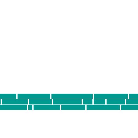
ter thiel
Band der Woche
Bei Krause zu Hause
Beziehungsweise
ein 
d
Louis Seibert
Max Fluder
mein münchen
milla
musik
München
Münch
usanne krause
sz
sz junge leute
szjungeleute
theresa parstorfer
Von Frei