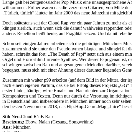
Lange galt bei zeitgenössischer Pop-Musik eine unausgesprochene Abm
willkommen. Früher waren das die verzerrten Gitarren, von Mitte der
„Türlich, türlich“ läutete im Jahr 2000 das neue Jahrzehnt mit gleichbl
Doch spätestens seit der Cloud Rap vor ein paar Jahren zu mehr als 
klingen zierlich, auch wenn sich die darauf wahlweise rappenden oder
andere: Rebellion heißt heute, auf Fragilität setzen. Und damit rebell
Schon seit einigen Jahren arbeiten sich die gebürtigen Münchner Mus
zusammen sind sie unter den Pseudonymen blaqtea und slimgirl fat d
haben, schreibt das fort: „The Death of Papi“ setzt sich aus einem 
Orgel und Horrorfilm-flirrende Synthies. Wer dieser Papi genau ist,
schwingen zwischen Rap und angesungenen Melodien darüber, verein
begegnet, muss sich mit einer Ahnung dieser darunter liegenden Genr
Zusammen mit walter p99 arke$tra (auf dem Bild in der Mitte), der i
nach einem eigenen Parfum, das sie bei Erfolg dieses Projekts „GG“ ne
erster Linie „häufige, wirre Emails und Nachrichten zur Organisation
Komponieren und Texten. Denn nur durch die Verortung im richtigen S
in Deutschland und insbesondere in München immer noch sehr selten 
den besten Newcomern 2018, das Hip-Hop-Genre-Mag „Juice“ beschrei
Stil:
Neo-Cloud R’nB Rap
Besetzung:
Ebow, Nalan (Gesang, Songwriting)
Aus:
München