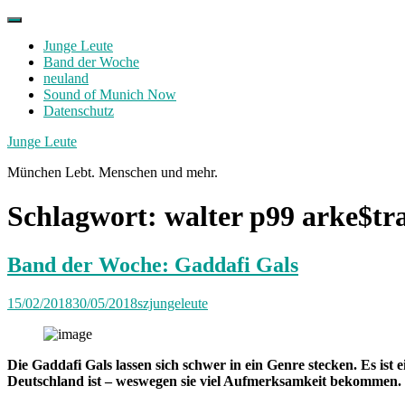
Skip
to
Junge Leute
content
Band der Woche
neuland
Sound of Munich Now
Datenschutz
Facebook
Twitter
Instagram
Junge Leute
München Lebt. Menschen und mehr.
Schlagwort:
walter p99 arke$tr
Band der Woche: Gaddafi Gals
15/02/2018
30/05/2018
szjungeleute
Die Gaddafi Gals lassen sich schwer in ein Genre stecken. Es ist
Deutschland ist – weswegen sie viel Aufmerksamkeit bekommen.