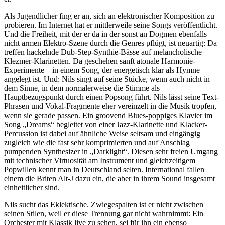
Als Jugendlicher fing er an, sich an elektronischer Komposition zu
probieren. Im Internet hat er mittlerweile seine Songs veröffentlicht.
Und die Freiheit, mit der er da in der sonst an Dogmen ebenfalls
nicht armen Elektro-Szene durch die Genres pflügt, ist neuartig: Da
treffen hackelnde Dub-Step-Synthie-Bässe auf melancholische
Klezmer-Klarinetten. Da geschehen sanft atonale Harmonie-
Experimente – in einem Song, der energetisch klar als Hymne
angelegt ist. Und: Nils singt auf seine Stücke, wenn auch nicht in
dem Sinne, in dem normalerweise die Stimme als
Hauptbezugspunkt durch einen Popsong führt. Nils lässt seine Text-
Phrasen und Vokal-Fragmente eher vereinzelt in die Musik tropfen,
wenn sie gerade passen. Ein groovend Blues-poppiges Klavier im
Song „Dreams“ begleitet von einer Jazz-Klarinette und Klacker-
Percussion ist dabei auf ähnliche Weise seltsam und eingängig
zugleich wie die fast sehr komprimierten und auf Anschlag
pumpenden Synthesizer in „Darklight“. Diesen sehr freien Umgang
mit technischer Virtuosität am Instrument und gleichzeitigem
Popwillen kennt man in Deutschland selten. International fallen
einem die Briten Alt-J dazu ein, die aber in ihrem Sound insgesamt
einheitlicher sind.
Nils sucht das Eklektische. Zwiegespalten ist er nicht zwischen
seinen Stilen, weil er diese Trennung gar nicht wahrnimmt: Ein
Orchester mit Klassik live zu sehen, sei für ihn ein ebenso