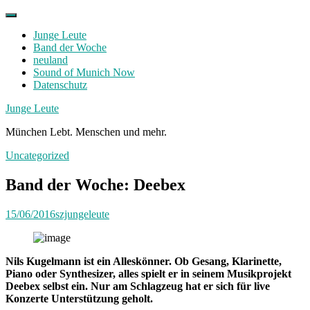
Skip
to
Junge Leute
content
Band der Woche
neuland
Sound of Munich Now
Datenschutz
Facebook
Twitter
Instagram
Junge Leute
München Lebt. Menschen und mehr.
Uncategorized
Band der Woche: Deebex
15/06/2016
szjungeleute
Nils Kugelmann ist ein Alleskönner. Ob Gesang, Klarinette,
Piano oder Synthesizer, alles spielt er in seinem Musikprojekt
Deebex selbst ein. Nur am Schlagzeug hat er sich für live
Konzerte Unterstützung geholt.