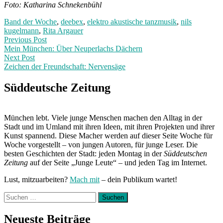
Foto: Katharina Schnekenbühl
Band der Woche
,
deebex
,
elektro akustische tanzmusik
,
nils
kugelmann
,
Rita Argauer
Post
Previous
Previous Post
post:
Mein München: Über Neuperlachs Dächern
navigation
Next Post
Zeichen der Freundschaft: Nervensäge
Next
Post:
Süddeutsche Zeitung
München lebt. Viele junge Menschen machen den Alltag in der
Stadt und im Umland mit ihren Ideen, mit ihren Projekten und ihrer
Kunst spannend. Diese Macher werden auf dieser Seite Woche für
Woche vorgestellt – von jungen Autoren, für junge Leser. Die
besten Geschichten der Stadt: jeden Montag in der
Süddeutschen
Zeitung
auf der Seite „Junge Leute“ – und jeden Tag im Internet.
Lust, mitzuarbeiten?
Mach mit
– dein Publikum wartet!
Suchen
nach:
Neueste Beiträge