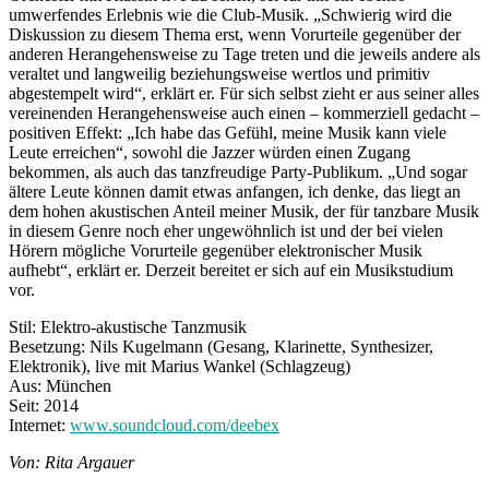
umwerfendes Erlebnis wie die Club-Musik. „Schwierig wird die
Diskussion zu diesem Thema erst, wenn Vorurteile gegenüber der
anderen Herangehensweise zu Tage treten und die jeweils andere als
veraltet und langweilig beziehungsweise wertlos und primitiv
abgestempelt wird“, erklärt er. Für sich selbst zieht er aus seiner alles
vereinenden Herangehensweise auch einen – kommerziell gedacht –
positiven Effekt: „Ich habe das Gefühl, meine Musik kann viele
Leute erreichen“, sowohl die Jazzer würden einen Zugang
bekommen, als auch das tanzfreudige Party-Publikum. „Und sogar
ältere Leute können damit etwas anfangen, ich denke, das liegt an
dem hohen akustischen Anteil meiner Musik, der für tanzbare Musik
in diesem Genre noch eher ungewöhnlich ist und der bei vielen
Hörern mögliche Vorurteile gegenüber elektronischer Musik
aufhebt“, erklärt er. Derzeit bereitet er sich auf ein Musikstudium
vor.
Stil: Elektro-akustische Tanzmusik
Besetzung: Nils Kugelmann (Gesang, Klarinette, Synthesizer,
Elektronik), live mit Marius Wankel (Schlagzeug)
Aus: München
Seit: 2014
Internet:
www.soundcloud.com/deebex
Von: Rita Argauer