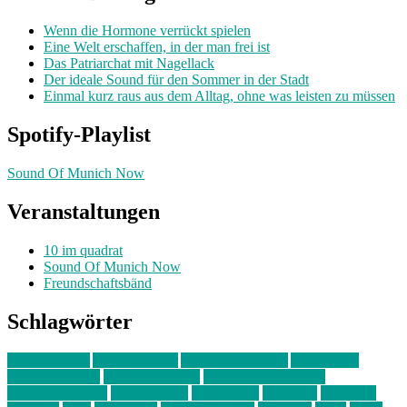
Wenn die Hormone verrückt spielen
Eine Welt erschaffen, in der man frei ist
Das Patriarchat mit Nagellack
Der ideale Sound für den Sommer in der Stadt
Einmal kurz raus aus dem Alltag, ohne was leisten zu müssen
Spotify-Playlist
Sound Of Munich Now
Veranstaltungen
10 im quadrat
Sound Of Munich Now
Freundschaftsbänd
Schlagwörter
10 im Quadrat
Amelie Völker
Anastasia Trenkler
Ausstellung
bahnwärter thiel
Band der Woche
Bei Krause zu Hause
Beziehungsweise
ein abend mit
farbenladen
feierwerk
fotografie