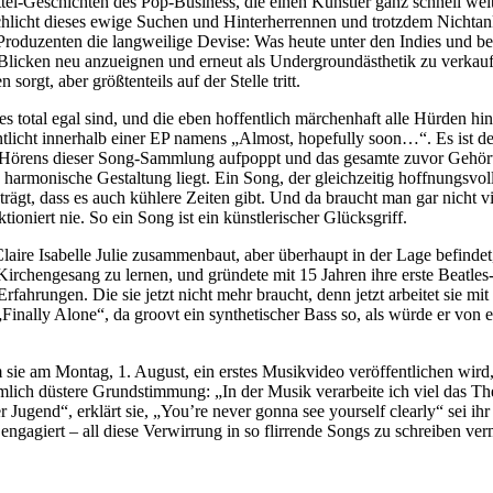
l-Geschichten des Pop-Business, die einen Künstler ganz schnell weit
 schlicht dieses ewige Suchen und Hinterherrennen und trotzdem Nichta
Produzenten die langweilige Devise: Was heute unter den Indies und bei
en Blicken neu anzueignen und erneut als Undergroundästhetik zu verkau
orgt, aber größtenteils auf der Stelle tritt.
s total egal sind, und die eben hoffentlich märchenhaft alle Hürden h
ntlicht innerhalb einer EP namens „Almost, hopefully soon…“. Es ist de
örens dieser Song-Sammlung aufpoppt und das gesamte zuvor Gehörte 
armonische Gestaltung liegt. Ein Song, der gleichzeitig hoffnungsvoll
 trägt, dass es auch kühlere Zeiten gibt. Und da braucht man gar nicht
oniert nie. So ein Song ist ein künstlerischer Glücksgriff.
aire Isabelle Julie zusammenbaut, aber überhaupt in der Lage befindet,
, Kirchengesang zu lernen, und gründete mit 15 Jahren ihre erste Beatl
fahrungen. Die sie jetzt nicht mehr braucht, denn jetzt arbeitet sie 
Finally Alone“, da groovt ein synthetischer Bass so, als würde er von 
 sie am Montag, 1. August, ein erstes Musikvideo veröffentlichen wi
mlich düstere Grundstimmung: „In der Musik verarbeite ich viel das The
r Jugend“, erklärt sie, „You’re never gonna see yourself clearly“ sei i
 engagiert – all diese Verwirrung in so flirrende Songs zu schreiben v