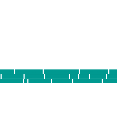
ter thiel
Band der Woche
Bei Krause zu Hause
Beziehungsweise
ein 
d
Louis Seibert
Max Fluder
mein münchen
milla
musik
München
Münch
usanne krause
sz
sz junge leute
szjungeleute
theresa parstorfer
Von Frei