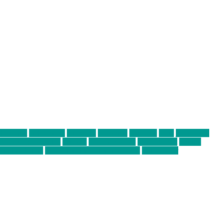
abend mit
farbenladen
feierwerk
fotografie
Hip-Hop
indie
junge leute
ens junge Kreative
neuland
ornella cosenza
Partnerschaft
Philipp
tag bis Freitag
von freitag bis freitag münchen
Zeichen der