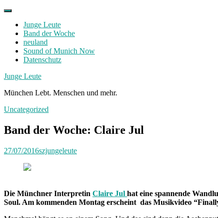
Skip
to
Junge Leute
content
Band der Woche
neuland
Sound of Munich Now
Datenschutz
Facebook
Twitter
Instagram
Junge Leute
München Lebt. Menschen und mehr.
Uncategorized
Band der Woche: Claire Jul
27/07/2016
szjungeleute
Die Münchner Interpretin
Claire Jul
hat eine spannende Wandlun
Soul. Am kommenden Montag erscheint das Musikvideo “Finall