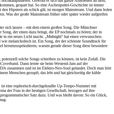
 hochkatapultieren. Obwohl er sich das ganze Abarbeiten an dem,
nkommen, gespart hat. So eine Aschenputtel-Geschichte ist immer
 den Hipstern als schick gilt, ist morgen Mainstream. Und dann holen
fen. Was der große Mainstream früher oder später wieder aufgreifen
inter sich lassen – mit dem einem großen Song. Die Münchner
r Song, der einen dazu bringt, die EP nochmals zu hören; der in
in ein neues Licht taucht. „Midnight“ hat einen verwunschen-
 wie melancholisch ist. Ein Song, der der schönste Soundtrack für
 viel herumzuspekulieren, warum gerade dieser Song diese besondere
 potenziell solche Songs schreiben zu können, ist kein Zufall. Die
es-Coverband. Dann lernte sie beim Westend-Jam auf der
mit DJs zusammen und ist im Elektro-Neo-Soul gelandet. Doch man hört
einem Menschen gezupft, das lebt und hat gleichzeitig die kühle
rd, ist eine euphorisch-durchgeknallte Up-Tempo-Nummer mit
ma der Frau in der heutigen Gesellschaft, bezogen auf ihre
hr programmatischer Satz dazu. Und was bleibt davon: So ein Glück,
ermag.