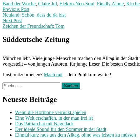
Band der Woche
,
Claire Jul
,
Elektro-Neo-Soul
,
Finally Alone
,
Kirche
Post
Previous
Previous Post
post:
Neuland: Schön, dass du da bist
navigation
Next Post
Zeichen der Freundschaft: Tom
Next
Post:
Süddeutsche Zeitung
München lebt. Viele junge Menschen machen den Alltag in der Stadt 
vorgestellt – von jungen Autoren, für junge Leser. Die besten Geschi
Lust, mitzuarbeiten?
Mach mit
– dein Publikum wartet!
Suchen
nach:
Neueste Beiträge
Wenn die Hormone verrückt spielen
Eine Welt erschaffen, in der man frei ist
Das Patriarchat mit Nagellack
Der ideale Sound für den Sommer in der Stadt
Einmal kurz raus aus dem Alltag, ohne was leisten zu müssen