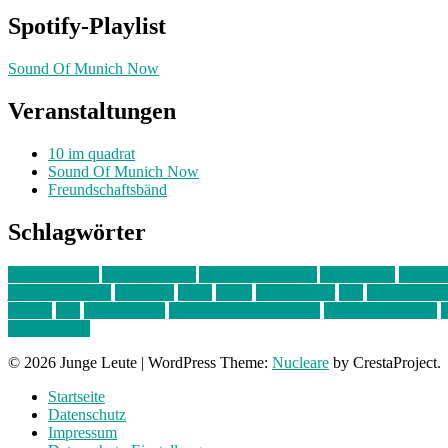
Spotify-Playlist
Sound Of Munich Now
Veranstaltungen
10 im quadrat
Sound Of Munich Now
Freundschaftsbänd
Schlagwörter
10 im Quadrat
Amelie Völker
Anastasia Trenkler
Ausstellung
bahnwär
junges münchen
Kolumne
kunst
Liebe
Lisi Wasmer
lmu
lost weeken
Kreiter
pop
Rita Argauer
Sound Of Munich Now
Stefanie Witterauf
s
Freundschaft
© 2026 Junge Leute
|
WordPress Theme:
Nucleare
by CrestaProject.
Startseite
Datenschutz
Impressum