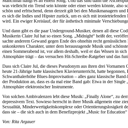
Manchmal hängt es an einem Song. Und das sind dann die Aschenputte
was vielleicht ein Trend sein könnte oder einer werden könnte, also
schön und erfrischend, denn derzeit gilt bei den Musikmanagern und 
es sich die Indies und Hipster zurück, um es sich mit ironietriefend
wird. Ein ewiger Kreislauf, der für ästhetisch minimale Verschiebungen s
Und dann gibt es die paar Underground-Musiker, denen all diese Code
Musikerin Claire Jul hat so einen Song. „Midnight“ heißt der, veröffe
sachte anderem Gewand gegen Ende des ohnehin recht genüsslichen H
unkonkreten Charakter, unter dem herausragende Musik und schönste h
einen Sommerabend ist, vor allem deshalb, weil er das Wissen in sich
Atmosphäre trägt – das versuchen Hit-Schreibe-Ratgeber und das funkti
Dass sich Claire Jul, die dieses Pseudonym aus ihren drei Vornamen Cl
heute 21-Jährige hatte klassischen Klavierunterricht, hatte begonnen
Schwanthalerhöhe Blues-Improvisation – alles ganz klassische Band-Er
der Produktion an, dass es da mal eine Band gab: Etwa in der Single „
Atmosphäre elektronischer Instrumente.
Von solchen Ambivalenzen lebt diese Musik: „Finally Alone“, zu dem
depressivem Text. Sowieso herrscht in ihrer Musik allgemein eine zie
Sexualität, Minderwertigkeitskomplexe oder Orientierungslosigkeit de
dass sie – die sich auch in dem Benefizprojekt „Music for Education“
Von: Rita Argauer