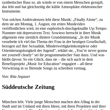
synthetischer Bass so, als würde er von einem Menschen gezupft,
das lebt und hat gleichzeitig die kühle Atmosphäre elektronischer
Instrumente.
Von solchen Ambivalenzen lebt diese Musik: „Finally Alone“, zu
dem sie am Montag, 1. August, ein erstes Musikvideo
veröffentlichen wird, ist eine euphorisch-durchgeknallte Up-Tempo-
Nummer mit depressivem Text. Sowieso herrscht in ihrer Musik
allgemein eine ziemlich düstere Grundstimmung: „In der Musik
verarbeite ich viel das Thema der Frau in der heutigen Gesellschaft,
bezogen auf ihre Sexualität, Minderwertigkeitskomplexe oder
Orientierungslosigkeit der Jugend“, erklärt sie, „You’re never gonna
see yourself clearly“ sei ihr programmatischer Satz dazu. Und was
bleibt davon: So ein Glück, dass sie – die sich auch in dem
Benefizprojekt „Music for Education“ engagiert – all diese
Verwirrung in so flirrende Songs zu schreiben vermag.
Von: Rita Argauer
Süddeutsche Zeitung
München lebt. Viele junge Menschen machen den Alltag in der
Stadt und im Umland mit ihren Ideen, mit ihren Projekten und ihrer