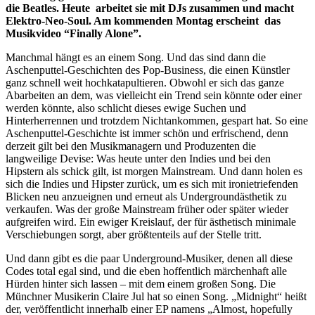
die Beatles. Heute arbeitet sie mit DJs zusammen und macht
Elektro-Neo-Soul. Am kommenden Montag erscheint das
Musikvideo “Finally Alone”.
Manchmal hängt es an einem Song. Und das sind dann die
Aschenputtel-Geschichten des Pop-Business, die einen Künstler
ganz schnell weit hochkatapultieren. Obwohl er sich das ganze
Abarbeiten an dem, was vielleicht ein Trend sein könnte oder einer
werden könnte, also schlicht dieses ewige Suchen und
Hinterherrennen und trotzdem Nichtankommen, gespart hat. So eine
Aschenputtel-Geschichte ist immer schön und erfrischend, denn
derzeit gilt bei den Musikmanagern und Produzenten die
langweilige Devise: Was heute unter den Indies und bei den
Hipstern als schick gilt, ist morgen Mainstream. Und dann holen es
sich die Indies und Hipster zurück, um es sich mit ironietriefenden
Blicken neu anzueignen und erneut als Undergroundästhetik zu
verkaufen. Was der große Mainstream früher oder später wieder
aufgreifen wird. Ein ewiger Kreislauf, der für ästhetisch minimale
Verschiebungen sorgt, aber größtenteils auf der Stelle tritt.
Und dann gibt es die paar Underground-Musiker, denen all diese
Codes total egal sind, und die eben hoffentlich märchenhaft alle
Hürden hinter sich lassen – mit dem einem großen Song. Die
Münchner Musikerin Claire Jul hat so einen Song. „Midnight“ heißt
der, veröffentlicht innerhalb einer EP namens „Almost, hopefully