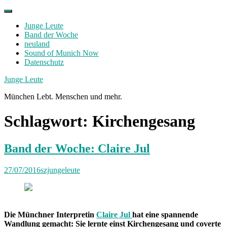
Skip
to
Junge Leute
content
Band der Woche
neuland
Sound of Munich Now
Datenschutz
Facebook
Twitter
Instagram
Junge Leute
München Lebt. Menschen und mehr.
Schlagwort:
Kirchengesang
Band der Woche: Claire Jul
27/07/2016
szjungeleute
Die Münchner Interpretin
Claire Jul
hat eine spannende
Wandlung gemacht: Sie lernte einst Kirchengesang und coverte