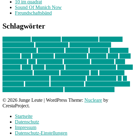
10 im quadrat
Sound Of Munich Now
Freundschaftsbänd
Schlagwörter
10 im Quadrat
Amelie Völker
Anastasia Trenkler
Ausstellung
bahnwärter thiel
Band der Woche
Bei Krause zu Hause
Beziehungsweise
ein abend mit
farbenladen
feierwerk
fotografie
Hip-Hop
indie
junge leute
junges münchen
Kolumne
kunst
Liebe
Lisi Wasmer
lmu
lost weekend
Louis Seibert
Max Fluder
mein
münchen
milla
musik
München
Münchens junge Kreative
neuland
ornella cosenza
Partnerschaft
Philipp Kreiter
pop
Rita Argauer
Sound Of Munich Now
Stefanie Witterauf
susanne krause
sz
sz
junge leute
szjungeleute
theresa parstorfer
Von Freitag bis Freitag
von freitag bis freitag münchen
Zeichen der Freundschaft
© 2026 Junge Leute
|
WordPress Theme:
Nucleare
by
CrestaProject.
Startseite
Datenschutz
Impressum
Datenschutz-Einstellungen