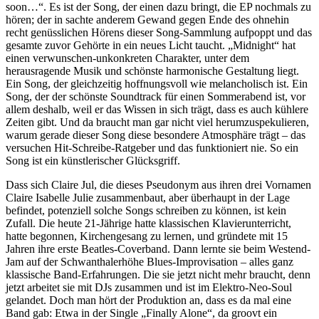
soon…“. Es ist der Song, der einen dazu bringt, die EP nochmals zu
hören; der in sachte anderem Gewand gegen Ende des ohnehin
recht genüsslichen Hörens dieser Song-Sammlung aufpoppt und das
gesamte zuvor Gehörte in ein neues Licht taucht. „Midnight“ hat
einen verwunschen-unkonkreten Charakter, unter dem
herausragende Musik und schönste harmonische Gestaltung liegt.
Ein Song, der gleichzeitig hoffnungsvoll wie melancholisch ist. Ein
Song, der der schönste Soundtrack für einen Sommerabend ist, vor
allem deshalb, weil er das Wissen in sich trägt, dass es auch kühlere
Zeiten gibt. Und da braucht man gar nicht viel herumzuspekulieren,
warum gerade dieser Song diese besondere Atmosphäre trägt – das
versuchen Hit-Schreibe-Ratgeber und das funktioniert nie. So ein
Song ist ein künstlerischer Glücksgriff.
Dass sich Claire Jul, die dieses Pseudonym aus ihren drei Vornamen
Claire Isabelle Julie zusammenbaut, aber überhaupt in der Lage
befindet, potenziell solche Songs schreiben zu können, ist kein
Zufall. Die heute 21-Jährige hatte klassischen Klavierunterricht,
hatte begonnen, Kirchengesang zu lernen, und gründete mit 15
Jahren ihre erste Beatles-Coverband. Dann lernte sie beim Westend-
Jam auf der Schwanthalerhöhe Blues-Improvisation – alles ganz
klassische Band-Erfahrungen. Die sie jetzt nicht mehr braucht, denn
jetzt arbeitet sie mit DJs zusammen und ist im Elektro-Neo-Soul
gelandet. Doch man hört der Produktion an, dass es da mal eine
Band gab: Etwa in der Single „Finally Alone“, da groovt ein