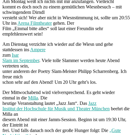
Am Montag weiß ich nichts mit mir anzufangen. Vielleicht
kommt es doch noch zu einem gemütlichen Wiesnbesuch – mit
schwingendem Dirndl
versteht sich! Wer aber nicht in Wiesnstimmung ist, sollte um 20:55
Uhr ins
Arena Filmtheater
gehen. Der
Film „Einmal bitte alles“ soll laut einer Freundin sehr
empfehlenswert sein!
Am Dienstag verzichte ich wieder auf die Wiesn und gehe
stattdessen ins
Ampere
zum
Isar
Slam im September
. Viele tolle Slammer werden heute Abend
vertreten sein,
unter anderem der Poetry Slam-Meister Philipp Scharrenberg. Ich
freue mich
schon sehr auf den Abend! Um 20 Uhr geht’s los.
Der Mittwochabend wird vielversprechend. Es geht wieder
einmal in die
Milla
. Die
heutige Veranstaltung lautet „Jazz Jam“. Das
Jazz
Institut der Hochschule für Musik und Theater München
beehrt die
Milla an
diesem Abend mit einer Jamm-Session. Beginn ist um 19:30 Uhr,
der Eintritt ist
frei. Und falls danach noch der große Hunger folgt: Die
„Gute