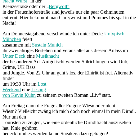
Nacht Wurst“
in der
Klenzestraße oder der
„Bergwolf“
in der Frauenhoferstraße sind jeweils nur ein paar Gehminuten
entfernt. Hier bekommt man Currywurst und Pommes bis spät in die
Nacht!
Am Donnerstagabend verschwinde ich unter Deck:
Untypisch
München
feiert
zusammen mit
Sustain Munich
ihr zweijähriges Bestehen und veranstaltet aus diesem Anlass im
Unter Deck
eine
Musiknacht
der besonderen Art. Aufgetischt werden Stilrichtungen wie Dub,
Grime, UK Bass
und Jungle. Von 22 Uhr an geht’s los, der Eintritt ist frei. Alternativ
findet
um 19:30 Uhr im
Lost
Weekend
eine
Lesung
von Kevin Kuhn
zu seinem zweiten Roman „Liv“ statt.
Am Freitag dann die Frage aller Fragen: Wiesn oder nicht
Wiesn? Vielleicht zwäng ich mich doch noch einmal in mein Dirndl.
Nur um den
Touristen zu zeigen, wie eine ordentliche Dirndltracht auszusehen
hat: Knie gehören
bedeckt und es werden keine Sneakers dazu getragen!