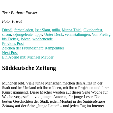
Text: Barbara Forster
Foto: Privat
Dirndl
,
farbenladen
,
Isar Slam
,
milla
,
Minna Thiel
,
Oktoberfest
,
strom
,
szjungeleute
,
tipps
,
Unter Deck
,
veranstaltungen
,
Von Freitag
bis Freitag
,
Wiesn
,
wochenende
Post
Previous
Previous Post
post:
Zeichen der Freundschaft: Rampenbier
navigation
Next Post
Ein Abend mit: Michael Mauder
Next
Post:
Süddeutsche Zeitung
München lebt. Viele junge Menschen machen den Alltag in der
Stadt und im Umland mit ihren Ideen, mit ihren Projekten und ihrer
Kunst spannend. Diese Macher werden auf dieser Seite Woche für
Woche vorgestellt – von jungen Autoren, für junge Leser. Die
besten Geschichten der Stadt: jeden Montag in der
Süddeutschen
Zeitung
auf der Seite „Junge Leute“ – und jeden Tag im Internet.