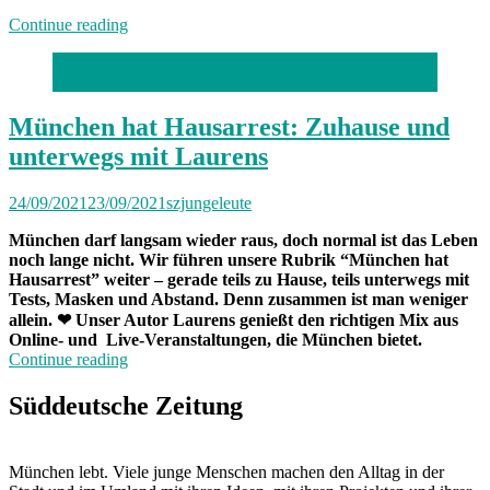
„Von
Continue reading
Freitag
bis
Foto: Olivia Müller-Elmau
Freitag
München:
Unterwegs
München hat Hausarrest: Zuhause und
mit
unterwegs mit Laurens
Lisa“
24/09/2021
23/09/2021
szjungeleute
München darf langsam wieder raus, doch normal ist das Leben
noch lange nicht. Wir führen unsere Rubrik “München hat
Hausarrest” weiter – gerade teils zu Hause, teils unterwegs mit
Tests, Masken und Abstand. Denn zusammen ist man weniger
allein.
❤
Unser Autor Laurens genießt den richtigen Mix aus
Online- und Live-Veranstaltungen, die München bietet.
„München
Continue reading
hat
Hausarrest:
Süddeutsche Zeitung
Zuhause
und
unterwegs
München lebt. Viele junge Menschen machen den Alltag in der
mit