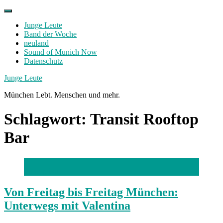
Skip
to
Junge Leute
content
Band der Woche
neuland
Sound of Munich Now
Datenschutz
Facebook
Twitter
Instagram
Junge Leute
München Lebt. Menschen und mehr.
Schlagwort:
Transit Rooftop
Bar
Foto: privat
Von Freitag bis Freitag München:
Unterwegs mit Valentina