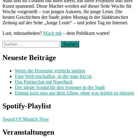
Stadt und im Umland mit ihren Ideen, mit ihren Projekten und ihrer
Laurens“
Kunst spannend. Diese Macher werden auf dieser Seite Woche für
Woche vorgestellt – von jungen Autoren, für junge Leser. Die
besten Geschichten der Stadt: jeden Montag in der
Süddeutschen
Zeitung
auf der Seite „Junge Leute“ – und jeden Tag im Internet.
Lust, mitzuarbeiten?
Mach mit
– dein Publikum wartet!
Suchen
nach:
Neueste Beiträge
Wenn die Hormone verrückt spielen
Eine Welt erschaffen, in der man frei ist
Das Patriarchat mit Nagellack
Der ideale Sound für den Sommer in der Stadt
Einmal kurz raus aus dem Alltag, ohne was leisten zu müssen
Spotify-Playlist
Sound Of Munich Now
Veranstaltungen