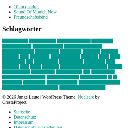
10 im quadrat
Sound Of Munich Now
Freundschaftsbänd
Schlagwörter
10 im Quadrat
Amelie Völker
Anastasia Trenkler
Ausstellung
bahnwärter thiel
Band der Woche
Bei Krause zu Hause
Beziehungsweise
ein abend mit
farbenladen
feierwerk
fotografie
Hip-Hop
indie
junge leute
junges münchen
Kolumne
kunst
Liebe
Lisi Wasmer
lmu
lost weekend
Louis Seibert
Max Fluder
mein
münchen
milla
musik
München
Münchens junge Kreative
neuland
ornella cosenza
Partnerschaft
Philipp Kreiter
pop
Rita Argauer
Sound Of Munich Now
Stefanie Witterauf
susanne krause
sz
sz
junge leute
szjungeleute
theresa parstorfer
Von Freitag bis Freitag
von freitag bis freitag münchen
Zeichen der Freundschaft
© 2026 Junge Leute
|
WordPress Theme:
Nucleare
by
CrestaProject.
Startseite
Datenschutz
Impressum
Datenschutz-Einstellungen