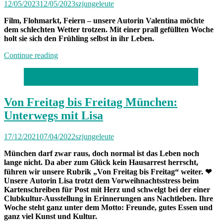
12/05/2023
12/05/2023
szjungeleute
Film, Flohmarkt, Feiern – unsere Autorin Valentina möchte
dem schlechten Wetter trotzen. Mit einer prall gefüllten Woche
holt sie sich den Frühling selbst in ihr Leben.
„Von
Continue reading
Freitag
bis
Foto: privat
Freitag
München:
Unterwegs
Von Freitag bis Freitag München:
mit
Unterwegs mit Lisa
Valentina“
17/12/2021
07/04/2022
szjungeleute
München darf zwar raus, doch normal ist das Leben noch
lange nicht. Da aber zum Glück kein Hausarrest herrscht,
führen wir unsere Rubrik „Von Freitag bis Freitag“ weiter.
❤
Unsere Autorin Lisa trotzt dem Vorweihnachtsstress beim
Kartenschreiben für Post mit Herz und schwelgt bei der einer
Clubkultur-Ausstellung in Erinnerungen ans Nachtleben. Ihre
Woche steht ganz unter dem Motto: Freunde, gutes Essen und
ganz viel Kunst und Kultur.