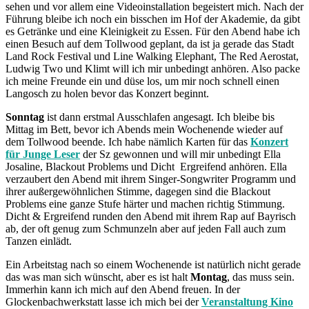
sehen und vor allem eine Videoinstallation begeistert mich. Nach der
Führung bleibe ich noch ein bisschen im Hof der Akademie, da gibt
es Getränke und eine Kleinigkeit zu Essen. Für den Abend habe ich
einen Besuch auf dem Tollwood geplant, da ist ja gerade das Stadt
Land Rock Festival und Line Walking Elephant, The Red Aerostat,
Ludwig Two und Klimt will ich mir unbedingt anhören. Also packe
ich meine Freunde ein und düse los, um mir noch schnell einen
Langosch zu holen bevor das Konzert beginnt.
Sonntag
ist dann erstmal Ausschlafen angesagt. Ich bleibe bis
Mittag im Bett, bevor ich Abends mein Wochenende wieder auf
dem Tollwood beende. Ich habe nämlich Karten für das
Konzert
für Junge Leser
der Sz gewonnen und will mir unbedingt Ella
Josaline, Blackout Problems und Dicht Ergreifend anhören. Ella
verzaubert den Abend mit ihrem Singer-Songwriter Programm und
ihrer außergewöhnlichen Stimme, dagegen sind die Blackout
Problems eine ganze Stufe härter und machen richtig Stimmung.
Dicht & Ergreifend runden den Abend mit ihrem Rap auf Bayrisch
ab, der oft genug zum Schmunzeln aber auf jeden Fall auch zum
Tanzen einlädt.
Ein Arbeitstag nach so einem Wochenende ist natürlich nicht gerade
das was man sich wünscht, aber es ist halt
Montag
, das muss sein.
Immerhin kann ich mich auf den Abend freuen. In der
Glockenbachwerkstatt lasse ich mich bei der
Veranstaltung Kino