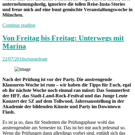
unternehmungslustig, ignoriere die tollen Reise-Insta-Stories
und freue mich auf eine bunt gemischte Veranstaltungswoche in
München.
„Von
Continue reading
Freitag
bis
Von Freitag bis Freitag: Unterwegs mit
Freitag
Marina
München:
Unterwegs
mit
22/07/2016
szjungeleute
Anastasia“
Nach der Prüfung ist vor der Party. Die anstrengende
Klausuren-Woche ist rum – wir haben die Tipps für Euch, egal
ob ihr nächste Woche noch einmal ran müsst: Das Sommerfest
der HFF, das Stadt-Land-Rock-Festival und das Junge Leute
Konzert der SZ auf dem Tollwood, Jahresausstellung in der
Akademie der bildenden Künste und Party im Downtown
Flash.
Es ist ja so, dass für Studenten die Prüfungsphase wohl das
anstrengendste am Semester ist. Das ist bei mir auch jedesmal so.
Wenn die Prüfungen dann allerdings vorbei sind, entlädt sich das