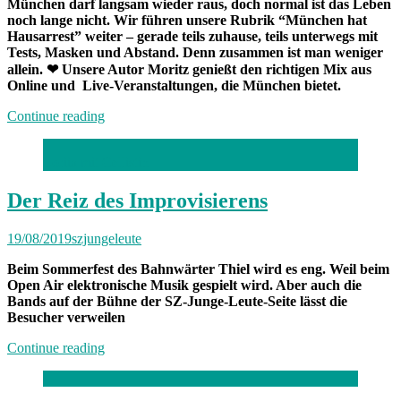
München darf langsam wieder raus, doch normal ist das Leben
noch lange nicht. Wir führen unsere Rubrik “München hat
Hausarrest” weiter – gerade teils zuhause, teils unterwegs mit
Tests, Masken und Abstand. Denn zusammen ist man weniger
allein.
❤
Unsere Autor Moritz genießt den richtigen Mix aus
Online und Live-Veranstaltungen, die München bietet.
„München
Continue reading
hat
Hausarrest:
Loriia mit Cellistin
Zuhause
und
unterwegs
Der Reiz des Improvisierens
mit
Moritz“
19/08/2019
szjungeleute
Beim Sommerfest des Bahnwärter Thiel wird es eng. Weil beim
Open Air elektronische Musik gespielt wird. Aber auch die
Bands auf der Bühne der SZ-Junge-Leute-Seite lässt die
Besucher verweilen
„Der
Continue reading
Reiz
des
Improvisierens“