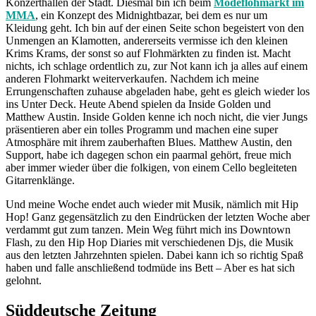
Konzerthallen der Stadt. Diesmal bin ich beim
Modeflohmarkt im
MMA
, ein Konzept des Midnightbazar, bei dem es nur um
Kleidung geht. Ich bin auf der einen Seite schon begeistert von den
Unmengen an Klamotten, andererseits vermisse ich den kleinen
Krims Krams, der sonst so auf Flohmärkten zu finden ist. Macht
nichts, ich schlage ordentlich zu, zur Not kann ich ja alles auf einem
anderen Flohmarkt weiterverkaufen. Nachdem ich meine
Errungenschaften zuhause abgeladen habe, geht es gleich wieder los
ins Unter Deck. Heute Abend spielen da Inside Golden und
Matthew Austin. Inside Golden kenne ich noch nicht, die vier Jungs
präsentieren aber ein tolles Programm und machen eine super
Atmosphäre mit ihrem zauberhaften Blues. Matthew Austin, den
Support, habe ich dagegen schon ein paarmal gehört, freue mich
aber immer wieder über die folkigen, von einem Cello begleiteten
Gitarrenklänge.
Und meine Woche endet auch wieder mit Musik, nämlich mit Hip
Hop! Ganz gegensätzlich zu den Eindrücken der letzten Woche aber
verdammt gut zum tanzen. Mein Weg führt mich ins Downtown
Flash, zu den Hip Hop Diaries mit verschiedenen Djs, die Musik
aus den letzten Jahrzehnten spielen. Dabei kann ich so richtig Spaß
haben und falle anschließend todmüde ins Bett – Aber es hat sich
gelohnt.
Süddeutsche Zeitung