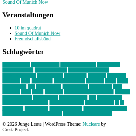
Sound Of Munich Now
Veranstaltungen
10 im quadrat
Sound Of Munich Now
Freundschaftsbänd
Schlagwörter
10 im Quadrat
Amelie Völker
Anastasia Trenkler
Ausstellung
bahnwärter thiel
Band der Woche
Bei Krause zu Hause
Beziehungsweise
ein abend mit
farbenladen
feierwerk
fotografie
Hip-Hop
indie
junge leute
junges münchen
Kolumne
kunst
Liebe
Lisi Wasmer
lmu
lost weekend
Louis Seibert
Max Fluder
mein
münchen
milla
musik
München
Münchens junge Kreative
neuland
ornella cosenza
Partnerschaft
Philipp Kreiter
pop
Rita Argauer
Sound Of Munich Now
Stefanie Witterauf
susanne krause
sz
sz
junge leute
szjungeleute
theresa parstorfer
Von Freitag bis Freitag
von freitag bis freitag münchen
Zeichen der Freundschaft
© 2026 Junge Leute
|
WordPress Theme:
Nucleare
by
CrestaProject.