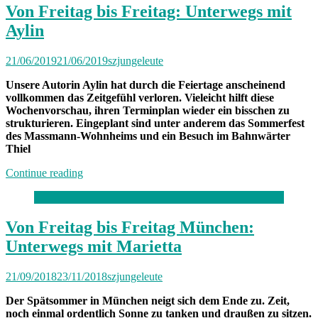
Von Freitag bis Freitag: Unterwegs mit
Aylin
21/06/2019
21/06/2019
szjungeleute
Unsere Autorin Aylin hat durch die Feiertage anscheinend
vollkommen das Zeitgefühl verloren. Vieleicht hilft diese
Wochenvorschau, ihren Terminplan wieder ein bisschen zu
strukturieren. Eingeplant sind unter anderem das Sommerfest
des Massmann-Wohnheims und ein Besuch im Bahnwärter
Thiel
„Von
Continue reading
Freitag
bis
Freitag:
Unterwegs
Von Freitag bis Freitag München:
mit
Unterwegs mit Marietta
Aylin“
21/09/2018
23/11/2018
szjungeleute
Der Spätsommer in München neigt sich dem Ende zu. Zeit,
noch einmal ordentlich Sonne zu tanken und draußen zu sitzen.