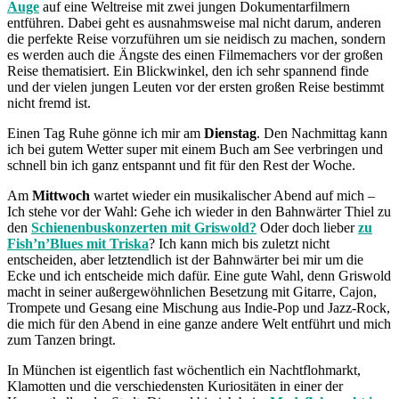
Auge
auf eine Weltreise mit zwei jungen Dokumentarfilmern
entführen. Dabei geht es ausnahmsweise mal nicht darum, anderen
die perfekte Reise vorzuführen um sie neidisch zu machen, sondern
es werden auch die Ängste des einen Filmemachers vor der großen
Reise thematisiert. Ein Blickwinkel, den ich sehr spannend finde
und der vielen jungen Leuten vor der ersten großen Reise bestimmt
nicht fremd ist.
Einen Tag Ruhe gönne ich mir am
Dienstag
. Den Nachmittag kann
ich bei gutem Wetter super mit einem Buch am See verbringen und
schnell bin ich ganz entspannt und fit für den Rest der Woche.
Am
Mittwoch
wartet wieder ein musikalischer Abend auf mich –
Ich stehe vor der Wahl: Gehe ich wieder in den Bahnwärter Thiel zu
den
Schienenbuskonzerten mit Griswold?
Oder doch lieber
zu
Fish’n’Blues mit Triska
? Ich kann mich bis zuletzt nicht
entscheiden, aber letztendlich ist der Bahnwärter bei mir um die
Ecke und ich entscheide mich dafür. Eine gute Wahl, denn Griswold
macht in seiner außergewöhnlichen Besetzung mit Gitarre, Cajon,
Trompete und Gesang eine Mischung aus Indie-Pop und Jazz-Rock,
die mich für den Abend in eine ganze andere Welt entführt und mich
zum Tanzen bringt.
In München ist eigentlich fast wöchentlich ein Nachtflohmarkt,
Klamotten und die verschiedensten Kuriositäten in einer der