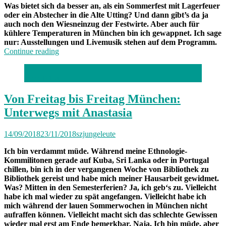
Was bietet sich da besser an, als ein Sommerfest mit Lagerfeuer
oder ein Abstecher in die Alte Utting? Und dann gibt’s da ja
auch noch den Wiesneinzug der Festwirte. Aber auch für
kühlere Temperaturen in München bin ich gewappnet. Ich sage
nur: Ausstellungen und Livemusik stehen auf dem Programm.
„Von
Continue reading
Freitag
bis
Foto: privat
Freitag
München:
Unterwegs
Von Freitag bis Freitag München:
mit
Unterwegs mit Anastasia
Marietta“
14/09/2018
23/11/2018
szjungeleute
Ich bin verdammt müde. Während meine Ethnologie-
Kommilitonen gerade auf Kuba, Sri Lanka oder in Portugal
chillen, bin ich in der vergangenen Woche von Bibliothek zu
Bibliothek gereist und habe mich meiner Hausarbeit gewidmet.
Was? Mitten in den Semesterferien? Ja, ich geb‘s zu. Vielleicht
habe ich mal wieder zu spät angefangen. Vielleicht habe ich
mich während der lauen Sommerwochen in München nicht
aufraffen können. Vielleicht macht sich das schlechte Gewissen
wieder mal erst am Ende bemerkbar. Naja. Ich bin müde, aber