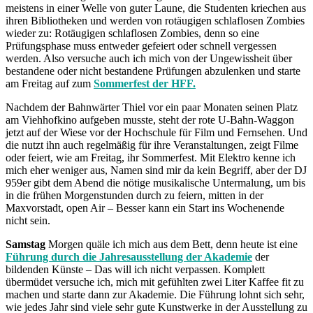
meistens in einer Welle von guter Laune, die Studenten kriechen aus
ihren Bibliotheken und werden von rotäugigen schlaflosen Zombies
wieder zu: Rotäugigen schlaflosen Zombies, denn so eine
Prüfungsphase muss entweder gefeiert oder schnell vergessen
werden. Also versuche auch ich mich von der Ungewissheit über
bestandene oder nicht bestandene Prüfungen abzulenken und starte
am Freitag auf zum
Sommerfest der HFF.
Nachdem der Bahnwärter Thiel vor ein paar Monaten seinen Platz
am Viehhofkino aufgeben musste, steht der rote U-Bahn-Waggon
jetzt auf der Wiese vor der Hochschule für Film und Fernsehen. Und
die nutzt ihn auch regelmäßig für ihre Veranstaltungen, zeigt Filme
oder feiert, wie am Freitag, ihr Sommerfest. Mit Elektro kenne ich
mich eher weniger aus, Namen sind mir da kein Begriff, aber der DJ
959er gibt dem Abend die nötige musikalische Untermalung, um bis
in die frühen Morgenstunden durch zu feiern, mitten in der
Maxvorstadt, open Air – Besser kann ein Start ins Wochenende
nicht sein.
Samstag
Morgen quäle ich mich aus dem Bett, denn heute ist eine
Führung durch die Jahresausstellung der Akademie
der
bildenden Künste – Das will ich nicht verpassen. Komplett
übermüdet versuche ich, mich mit gefühlten zwei Liter Kaffee fit zu
machen und starte dann zur Akademie. Die Führung lohnt sich sehr,
wie jedes Jahr sind viele sehr gute Kunstwerke in der Ausstellung zu