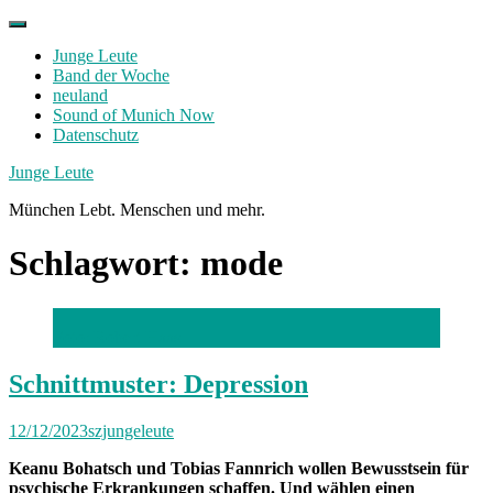
Skip
to
Junge Leute
content
Band der Woche
neuland
Sound of Munich Now
Datenschutz
Facebook
Twitter
Instagram
Junge Leute
München Lebt. Menschen und mehr.
Schlagwort:
mode
Foto: Robert Haas
Schnittmuster: Depression
12/12/2023
szjungeleute
Keanu Bohatsch und Tobias Fannrich wollen Bewusstsein für
psychische Erkrankungen schaffen. Und wählen einen