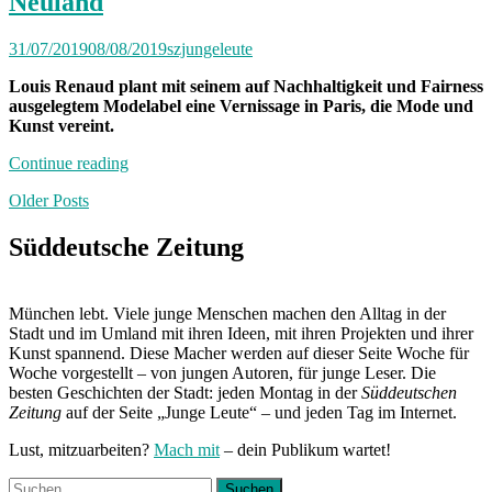
Neuland
31/07/2019
08/08/2019
szjungeleute
Louis Renaud plant mit seinem auf Nachhaltigkeit und Fairness
ausgelegtem Modelabel eine Vernissage in Paris, die Mode und
Kunst vereint.
„Neuland“
Continue reading
Posts
Older Posts
navigation
Süddeutsche Zeitung
München lebt. Viele junge Menschen machen den Alltag in der
Stadt und im Umland mit ihren Ideen, mit ihren Projekten und ihrer
Kunst spannend. Diese Macher werden auf dieser Seite Woche für
Woche vorgestellt – von jungen Autoren, für junge Leser. Die
besten Geschichten der Stadt: jeden Montag in der
Süddeutschen
Zeitung
auf der Seite „Junge Leute“ – und jeden Tag im Internet.
Lust, mitzuarbeiten?
Mach mit
– dein Publikum wartet!
Suchen