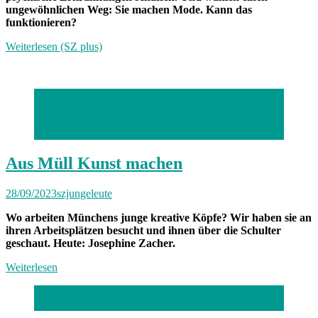
ungewöhnlichen Weg: Sie machen Mode. Kann das
funktionieren?
Weiterlesen (SZ plus)
Foto: Catherina Hess
Junge Kreative Josephine Zacherl.Im Atelier.
Foto:Catherina Hess
Aus Müll Kunst machen
28/09/2023
szjungeleute
Wo arbeiten Münchens junge kreative Köpfe? Wir haben sie an
ihren Arbeitsplätzen besucht und ihnen über die Schulter
geschaut. Heute: Josephine Zacher.
Weiterlesen
Foto: Lorenz Mehrlich