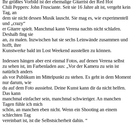
Ihr größtes Vorbild ist der ehemalige Gitarrist der Red Hot
Chili Peppers: John Frusciante. Seit sie 16 Jahre alt ist, vergeht kein
Tag, an
dem sie nicht dessen Musik lauscht. Sie mag es, wie experimentell
und „crazy“
er Gitarre spielt. Manchmal kann Verena nachts nicht schlafen.
Deshalb fing sie
an, zu malen. Inzwischen hat sie sechs Leinwände zusammen und
hofft, ihre
Kunstwerke bald im Lost Weekend ausstellen zu können.
Indessen hängen aber erst einmal Fotos, auf denen Verena selbst
zu sehen ist, im Farbenladen aus: „Vor der Kamera zu sein ist
natürlich anders
als vor Publikum im Mittelpunkt zu stehen. Es geht in dem Moment
nur darum, wie
du auf dem Foto aussiehst. Deine Kunst kann dir da nicht helfen.
Das kann
manchmal einfacher sein, manchmal schwieriger. An manchen
Tagen fühle ich mich
schön, an manchen eben nicht. Wenn ein Shooting an einem
schlechten Tag
vereinbart ist, ist die Selbstsicherheit dahin. “