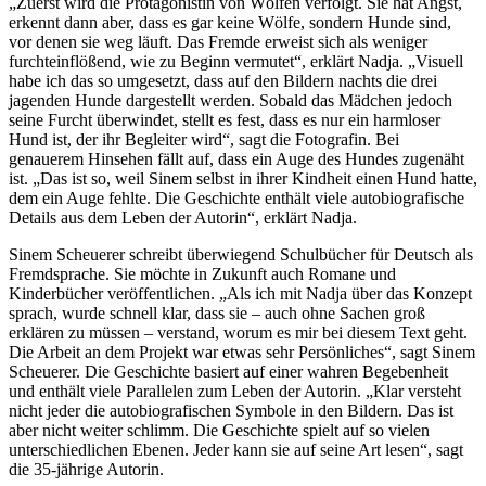
„Zuerst wird die Protagonistin von Wölfen verfolgt. Sie hat Angst,
erkennt dann aber, dass es gar keine Wölfe, sondern Hunde sind,
vor denen sie weg läuft. Das Fremde erweist sich als weniger
furchteinflößend, wie zu Beginn vermutet“, erklärt Nadja. „Visuell
habe ich das so umgesetzt, dass auf den Bildern nachts die drei
jagenden Hunde dargestellt werden. Sobald das Mädchen jedoch
seine Furcht überwindet, stellt es fest, dass es nur ein harmloser
Hund ist, der ihr Begleiter wird“, sagt die Fotografin. Bei
genauerem Hinsehen fällt auf, dass ein Auge des Hundes zugenäht
ist. „Das ist so, weil Sinem selbst in ihrer Kindheit einen Hund hatte,
dem ein Auge fehlte. Die Geschichte enthält viele autobiografische
Details aus dem Leben der Autorin“, erklärt Nadja.
Sinem Scheuerer schreibt überwiegend Schulbücher für Deutsch als
Fremdsprache. Sie möchte in Zukunft auch Romane und
Kinderbücher veröffentlichen. „Als ich mit Nadja über das Konzept
sprach, wurde schnell klar, dass sie – auch ohne Sachen groß
erklären zu müssen – verstand, worum es mir bei diesem Text geht.
Die Arbeit an dem Projekt war etwas sehr Persönliches“, sagt Sinem
Scheuerer. Die Geschichte basiert auf einer wahren Begebenheit
und enthält viele Parallelen zum Leben der Autorin. „Klar versteht
nicht jeder die autobiografischen Symbole in den Bildern. Das ist
aber nicht weiter schlimm. Die Geschichte spielt auf so vielen
unterschiedlichen Ebenen. Jeder kann sie auf seine Art lesen“, sagt
die 35-jährige Autorin.