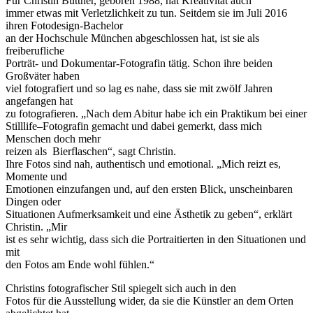
Für Christin Büttner, geboren 1988, hat Kreativität auch
immer etwas mit Verletzlichkeit zu tun. Seitdem sie im Juli 2016
ihren Fotodesign-Bachelor
an der Hochschule München abgeschlossen hat, ist sie als
freiberufliche
Porträt- und Dokumentar-Fotografin tätig. Schon ihre beiden
Großväter haben
viel fotografiert und so lag es nahe, dass sie mit zwölf Jahren
angefangen hat
zu fotografieren. „Nach dem Abitur habe ich ein Praktikum bei einer
Stilllife–Fotografin gemacht und dabei gemerkt, dass mich
Menschen doch mehr
reizen als Bierflaschen“, sagt Christin.
Ihre Fotos sind nah, authentisch und emotional. „Mich reizt es,
Momente und
Emotionen einzufangen und, auf den ersten Blick, unscheinbaren
Dingen oder
Situationen Aufmerksamkeit und eine Ästhetik zu geben“, erklärt
Christin. „Mir
ist es sehr wichtig, dass sich die Portraitierten in den Situationen und
mit
den Fotos am Ende wohl fühlen.“
Christins fotografischer Stil spiegelt sich auch in den
Fotos für die Ausstellung wider, da sie die Künstler an dem Orten