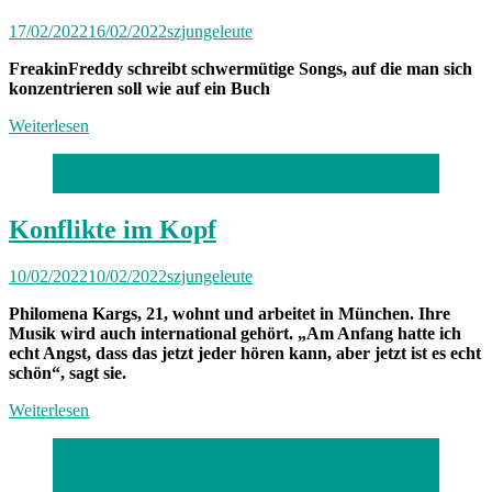
17/02/2022
16/02/2022
szjungeleute
FreakinFreddy schreibt schwermütige Songs, auf die man sich
konzentrieren soll wie auf ein Buch
Weiterlesen
Foto: Constanze Hermann
Konflikte im Kopf
10/02/2022
10/02/2022
szjungeleute
Philomena Kargs, 21, wohnt und arbeitet in München. Ihre
Musik wird auch international gehört. „Am Anfang hatte ich
echt Angst, dass das jetzt jeder hören kann, aber jetzt ist es echt
schön“, sagt sie.
Weiterlesen
Nikita Gibalenko
Nikita Gibalenko