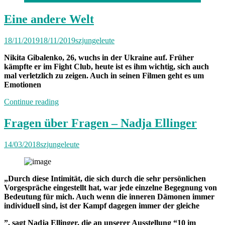
Eine andere Welt
18/11/2019
18/11/2019
szjungeleute
Nikita Gibalenko, 26, wuchs in der Ukraine auf. Früher
kämpfte er im Fight Club, heute ist es ihm wichtig, sich auch
mal verletzlich zu zeigen. Auch in seinen Filmen geht es um
Emotionen
„Eine
Continue reading
andere
Welt“
Fragen über Fragen – Nadja Ellinger
14/03/2018
szjungeleute
„Durch diese Intimität, die sich durch die sehr persönlichen
Vorgespräche eingestellt hat, war jede einzelne Begegnung von
Bedeutung für mich. Auch wenn die inneren Dämonen immer
individuell sind, ist der Kampf dagegen immer der gleiche
”, sagt Nadja Ellinger, die an unserer Ausstellung “10 im