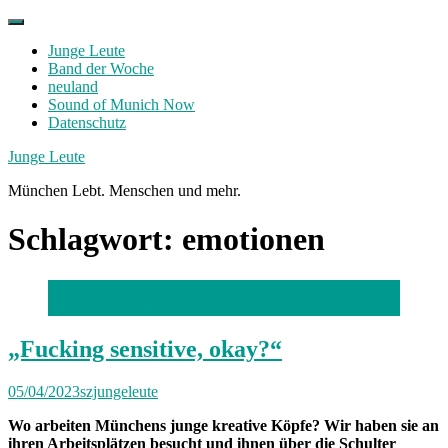
Skip
to
Junge Leute
content
Band der Woche
neuland
Sound of Munich Now
Datenschutz
Facebook
Twitter
Instagram
Junge Leute
München Lebt. Menschen und mehr.
Schlagwort:
emotionen
Foto: Robert Haas
„Fucking sensitive, okay?“
05/04/2023
szjungeleute
Wo arbeiten Münchens junge kreative Köpfe? Wir haben sie an
ihren Arbeitsplätzen besucht und ihnen über die Schulter