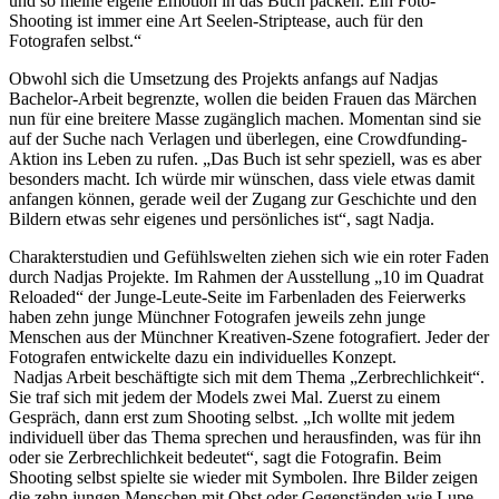
und so meine eigene Emotion in das Buch packen. Ein Foto-
Shooting ist immer eine Art Seelen-Striptease, auch für den
Fotografen selbst.“
Obwohl sich die Umsetzung des Projekts anfangs auf Nadjas
Bachelor-Arbeit begrenzte, wollen die beiden Frauen das Märchen
nun für eine breitere Masse zugänglich machen. Momentan sind sie
auf der Suche nach Verlagen und überlegen, eine Crowdfunding-
Aktion ins Leben zu rufen. „Das Buch ist sehr speziell, was es aber
besonders macht. Ich würde mir wünschen, dass viele etwas damit
anfangen können, gerade weil der Zugang zur Geschichte und den
Bildern etwas sehr eigenes und persönliches ist“, sagt Nadja.
Charakterstudien und Gefühlswelten ziehen sich wie ein roter Faden
durch Nadjas Projekte. Im Rahmen der Ausstellung „10 im Quadrat
Reloaded“ der Junge-Leute-Seite im Farbenladen des Feierwerks
haben zehn junge Münchner Fotografen jeweils zehn junge
Menschen aus der Münchner Kreativen-Szene fotografiert. Jeder der
Fotografen entwickelte dazu ein individuelles Konzept.
Nadjas Arbeit beschäftigte sich mit dem Thema „Zerbrechlichkeit“.
Sie traf sich mit jedem der Models zwei Mal. Zuerst zu einem
Gespräch, dann erst zum Shooting selbst. „Ich wollte mit jedem
individuell über das Thema sprechen und herausfinden, was für ihn
oder sie Zerbrechlichkeit bedeutet“, sagt die Fotografin. Beim
Shooting selbst spielte sie wieder mit Symbolen. Ihre Bilder zeigen
die zehn jungen Menschen mit Obst oder Gegenständen wie Lupe,