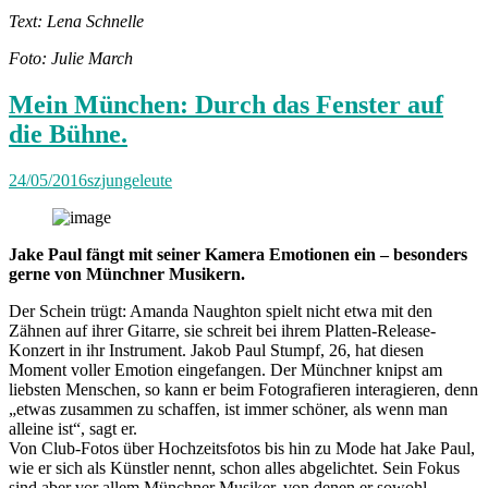
Text: Lena Schnelle
Foto: Julie March
Mein München: Durch das Fenster auf
die Bühne.
24/05/2016
szjungeleute
Jake Paul fängt mit seiner Kamera Emotionen ein – besonders
gerne von Münchner Musikern.
Der Schein trügt: Amanda Naughton spielt nicht etwa mit den
Zähnen auf ihrer Gitarre, sie schreit bei ihrem Platten-Release-
Konzert in ihr Instrument. Jakob Paul Stumpf, 26, hat diesen
Moment voller Emotion eingefangen. Der Münchner knipst am
liebsten Menschen, so kann er beim Fotografieren interagieren, denn
„etwas zusammen zu schaffen, ist immer schöner, als wenn man
alleine ist“, sagt er.
Von Club-Fotos über Hochzeitsfotos bis hin zu Mode hat Jake Paul,
wie er sich als Künstler nennt, schon alles abgelichtet. Sein Fokus
sind aber vor allem Münchner Musiker, von denen er sowohl