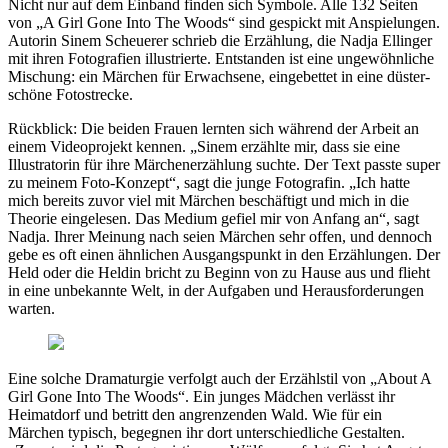
Nicht nur auf dem Einband finden sich Symbole. Alle 132 Seiten
von „A Girl Gone Into The Woods“ sind gespickt mit Anspielungen.
Autorin Sinem Scheuerer schrieb die Erzählung, die Nadja Ellinger
mit ihren Fotografien illustrierte. Entstanden ist eine ungewöhnliche
Mischung: ein Märchen für Erwachsene, eingebettet in eine düster-
schöne Fotostrecke.
Rückblick: Die beiden Frauen lernten sich während der Arbeit an
einem Videoprojekt kennen. „Sinem erzählte mir, dass sie eine
Illustratorin für ihre Märchenerzählung suchte. Der Text passte super
zu meinem Foto-Konzept“, sagt die junge Fotografin. „Ich hatte
mich bereits zuvor viel mit Märchen beschäftigt und mich in die
Theorie eingelesen. Das Medium gefiel mir von Anfang an“, sagt
Nadja. Ihrer Meinung nach seien Märchen sehr offen, und dennoch
gebe es oft einen ähnlichen Ausgangspunkt in den Erzählungen. Der
Held oder die Heldin bricht zu Beginn von zu Hause aus und flieht
in eine unbekannte Welt, in der Aufgaben und Herausforderungen
warten.
Eine solche Dramaturgie verfolgt auch der Erzählstil von „About A
Girl Gone Into The Woods“. Ein junges Mädchen verlässt ihr
Heimatdorf und betritt den angrenzenden Wald. Wie für ein
Märchen typisch, begegnen ihr dort unterschiedliche Gestalten.