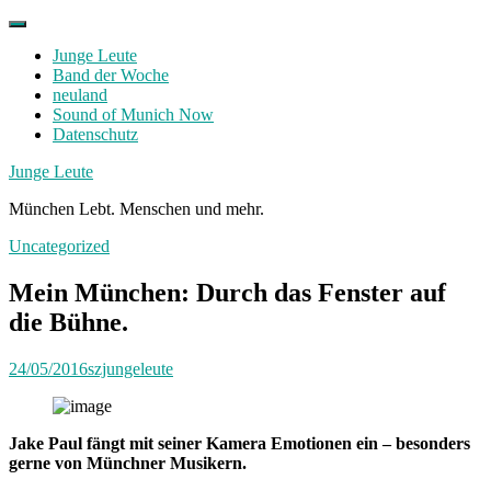
Skip
to
Junge Leute
content
Band der Woche
neuland
Sound of Munich Now
Datenschutz
Facebook
Twitter
Instagram
Junge Leute
München Lebt. Menschen und mehr.
Uncategorized
Mein München: Durch das Fenster auf
die Bühne.
24/05/2016
szjungeleute
Jake Paul fängt mit seiner Kamera Emotionen ein – besonders
gerne von Münchner Musikern.