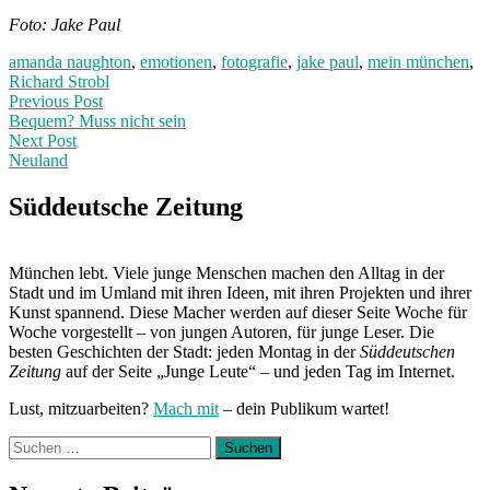
Foto: Jake Paul
amanda naughton
,
emotionen
,
fotografie
,
jake paul
,
mein münchen
,
Richard Strobl
Post
Previous
Previous Post
post:
Bequem? Muss nicht sein
navigation
Next Post
Neuland
Next
Post:
Süddeutsche Zeitung
München lebt. Viele junge Menschen machen den Alltag in der
Stadt und im Umland mit ihren Ideen, mit ihren Projekten und ihrer
Kunst spannend. Diese Macher werden auf dieser Seite Woche für
Woche vorgestellt – von jungen Autoren, für junge Leser. Die
besten Geschichten der Stadt: jeden Montag in der
Süddeutschen
Zeitung
auf der Seite „Junge Leute“ – und jeden Tag im Internet.
Lust, mitzuarbeiten?
Mach mit
– dein Publikum wartet!
Suchen
nach: