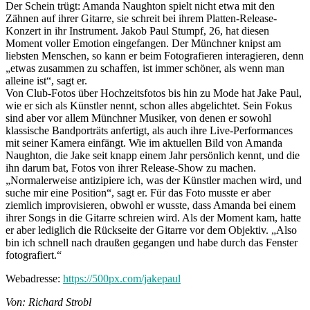
Der Schein trügt: Amanda Naughton spielt nicht etwa mit den
Zähnen auf ihrer Gitarre, sie schreit bei ihrem Platten-Release-
Konzert in ihr Instrument. Jakob Paul Stumpf, 26, hat diesen
Moment voller Emotion eingefangen. Der Münchner knipst am
liebsten Menschen, so kann er beim Fotografieren interagieren, denn
„etwas zusammen zu schaffen, ist immer schöner, als wenn man
alleine ist“, sagt er.
Von Club-Fotos über Hochzeitsfotos bis hin zu Mode hat Jake Paul,
wie er sich als Künstler nennt, schon alles abgelichtet. Sein Fokus
sind aber vor allem Münchner Musiker, von denen er sowohl
klassische Bandporträts anfertigt, als auch ihre Live-Performances
mit seiner Kamera einfängt. Wie im aktuellen Bild von Amanda
Naughton, die Jake seit knapp einem Jahr persönlich kennt, und die
ihn darum bat, Fotos von ihrer Release-Show zu machen.
„Normalerweise antizipiere ich, was der Künstler machen wird, und
suche mir eine Position“, sagt er. Für das Foto musste er aber
ziemlich improvisieren, obwohl er wusste, dass Amanda bei einem
ihrer Songs in die Gitarre schreien wird. Als der Moment kam, hatte
er aber lediglich die Rückseite der Gitarre vor dem Objektiv. „Also
bin ich schnell nach draußen gegangen und habe durch das Fenster
fotografiert.“
Webadresse:
https://500px.com/jakepaul
Von: Richard Strobl