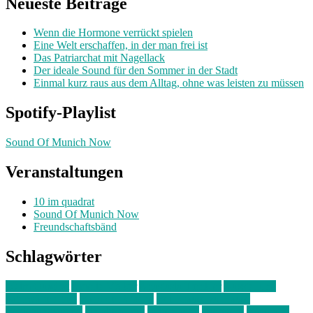
Neueste Beiträge
Wenn die Hormone verrückt spielen
Eine Welt erschaffen, in der man frei ist
Das Patriarchat mit Nagellack
Der ideale Sound für den Sommer in der Stadt
Einmal kurz raus aus dem Alltag, ohne was leisten zu müssen
Spotify-Playlist
Sound Of Munich Now
Veranstaltungen
10 im quadrat
Sound Of Munich Now
Freundschaftsbänd
Schlagwörter
10 im Quadrat
Amelie Völker
Anastasia Trenkler
Ausstellung
bahnwärter thiel
Band der Woche
Bei Krause zu Hause
Beziehungsweise
ein abend mit
farbenladen
feierwerk
fotografie