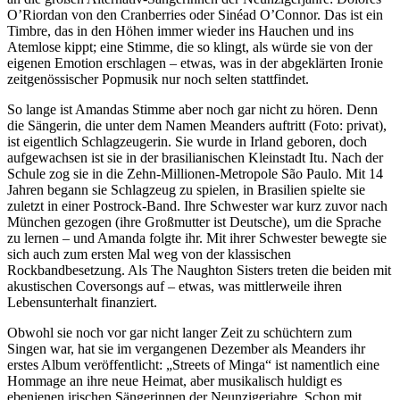
O’Riordan von den Cranberries oder Sinéad O’Connor. Das ist ein
Timbre, das in den Höhen immer wieder ins Hauchen und ins
Atemlose kippt; eine Stimme, die so klingt, als würde sie von der
eigenen Emotion erschlagen – etwas, was in der abgeklärten Ironie
zeitgenössischer Popmusik nur noch selten stattfindet.
So lange ist Amandas Stimme aber noch gar nicht zu hören. Denn
die Sängerin, die unter dem Namen Meanders auftritt (Foto: privat),
ist eigentlich Schlagzeugerin. Sie wurde in Irland geboren, doch
aufgewachsen ist sie in der brasilianischen Kleinstadt Itu. Nach der
Schule zog sie in die Zehn-Millionen-Metropole São Paulo. Mit 14
Jahren begann sie Schlagzeug zu spielen, in Brasilien spielte sie
zuletzt in einer Postrock-Band. Ihre Schwester war kurz zuvor nach
München gezogen (ihre Großmutter ist Deutsche), um die Sprache
zu lernen – und Amanda folgte ihr. Mit ihrer Schwester bewegte sie
sich auch zum ersten Mal weg von der klassischen
Rockbandbesetzung. Als The Naughton Sisters treten die beiden mit
akustischen Coversongs auf – etwas, was mittlerweile ihren
Lebensunterhalt finanziert.
Obwohl sie noch vor gar nicht langer Zeit zu schüchtern zum
Singen war, hat sie im vergangenen Dezember als Meanders ihr
erstes Album veröffentlicht: „Streets of Minga“ ist namentlich eine
Hommage an ihre neue Heimat, aber musikalisch huldigt es
ebenjenen irischen Sängerinnen der Neunzigerjahre. Schon mit