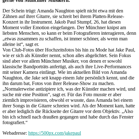
gerne von Münchner Musikern.
Der Schein trügt: Amanda Naughton spielt nicht etwa mit den
Zähnen auf ihrer Gitarre, sie schreit bei ihrem Platten-Release-
Konzert in ihr Instrument. Jakob Paul Stumpf, 26, hat diesen
Moment voller Emotion eingefangen. Der Münchner knipst am
liebsten Menschen, so kann er beim Fotografieren interagieren, denn
„etwas zusammen zu schaffen, ist immer schöner, als wenn man
alleine ist“, sagt er.
Von Club-Fotos über Hochzeitsfotos bis hin zu Mode hat Jake Paul,
wie er sich als Künstler nennt, schon alles abgelichtet. Sein Fokus
sind aber vor allem Münchner Musiker, von denen er sowohl
klassische Bandporträts anfertigt, als auch ihre Live-Performances
mit seiner Kamera einfängt. Wie im aktuellen Bild von Amanda
Naughton, die Jake seit knapp einem Jahr persönlich kennt, und die
ihn darum bat, Fotos von ihrer Release-Show zu machen.
„Normalerweise antizipiere ich, was der Künstler machen wird, und
suche mir eine Position“, sagt er. Für das Foto musste er aber
ziemlich improvisieren, obwohl er wusste, dass Amanda bei einem
ihrer Songs in die Gitarre schreien wird. Als der Moment kam, hatte
er aber lediglich die Rückseite der Gitarre vor dem Objektiv. „Also
bin ich schnell nach draußen gegangen und habe durch das Fenster
fotografiert.“
Webadresse:
https://500px.com/jakepaul