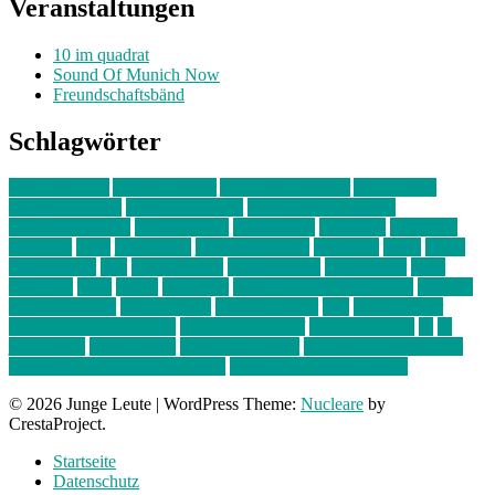
Veranstaltungen
10 im quadrat
Sound Of Munich Now
Freundschaftsbänd
Schlagwörter
10 im Quadrat
Amelie Völker
Anastasia Trenkler
Ausstellung
bahnwärter thiel
Band der Woche
Bei Krause zu Hause
Beziehungsweise
ein abend mit
farbenladen
feierwerk
fotografie
Hip-Hop
indie
junge leute
junges münchen
Kolumne
kunst
Liebe
Lisi Wasmer
lmu
lost weekend
Louis Seibert
Max Fluder
mein
münchen
milla
musik
München
Münchens junge Kreative
neuland
ornella cosenza
Partnerschaft
Philipp Kreiter
pop
Rita Argauer
Sound Of Munich Now
Stefanie Witterauf
susanne krause
sz
sz
junge leute
szjungeleute
theresa parstorfer
Von Freitag bis Freitag
von freitag bis freitag münchen
Zeichen der Freundschaft
© 2026 Junge Leute
|
WordPress Theme:
Nucleare
by
CrestaProject.
Startseite
Datenschutz