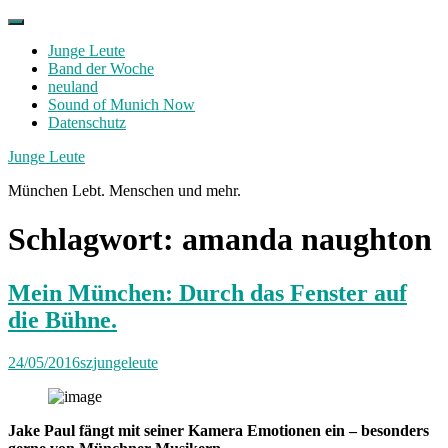
Skip
to
Junge Leute
content
Band der Woche
neuland
Sound of Munich Now
Datenschutz
Facebook
Twitter
Instagram
Junge Leute
München Lebt. Menschen und mehr.
Schlagwort:
amanda naughton
Mein München: Durch das Fenster auf
die Bühne.
24/05/2016
szjungeleute
Jake Paul fängt mit seiner Kamera Emotionen ein – besonders