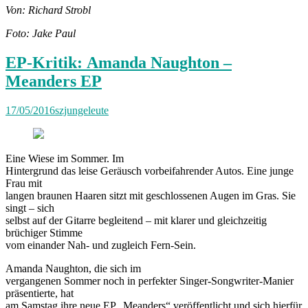
Von: Richard Strobl
Foto: Jake Paul
EP-Kritik: Amanda Naughton –
Meanders EP
17/05/2016
szjungeleute
Eine Wiese im Sommer. Im
Hintergrund das leise Geräusch vorbeifahrender Autos. Eine junge
Frau mit
langen braunen Haaren sitzt mit geschlossenen Augen im Gras. Sie
singt – sich
selbst auf der Gitarre begleitend – mit klarer und gleichzeitig
brüchiger Stimme
vom einander Nah- und zugleich Fern-Sein.
Amanda Naughton, die sich im
vergangenen Sommer noch in perfekter Singer-Songwriter-Manier
präsentierte, hat
am Samstag ihre neue EP „Meanders“ veröffentlicht und sich hierfür