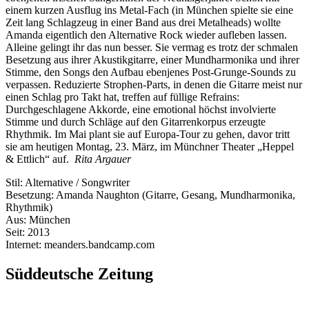
einem kurzen Ausflug ins Metal-Fach (in München spielte sie eine
Zeit lang Schlagzeug in einer Band aus drei Metalheads) wollte
Amanda eigentlich den Alternative Rock wieder aufleben lassen.
Alleine gelingt ihr das nun besser. Sie vermag es trotz der schmalen
Besetzung aus ihrer Akustikgitarre, einer Mundharmonika und ihrer
Stimme, den Songs den Aufbau ebenjenes Post-Grunge-Sounds zu
verpassen. Reduzierte Strophen-Parts, in denen die Gitarre meist nur
einen Schlag pro Takt hat, treffen auf füllige Refrains:
Durchgeschlagene Akkorde, eine emotional höchst involvierte
Stimme und durch Schläge auf den Gitarrenkorpus erzeugte
Rhythmik. Im Mai plant sie auf Europa-Tour zu gehen, davor tritt
sie am heutigen Montag, 23. März, im Münchner Theater „Heppel
& Ettlich“ auf.
Rita Argauer
Stil: Alternative / Songwriter
Besetzung: Amanda Naughton (Gitarre, Gesang, Mundharmonika,
Rhythmik)
Aus: München
Seit: 2013
Internet: meanders.bandcamp.com
Süddeutsche Zeitung