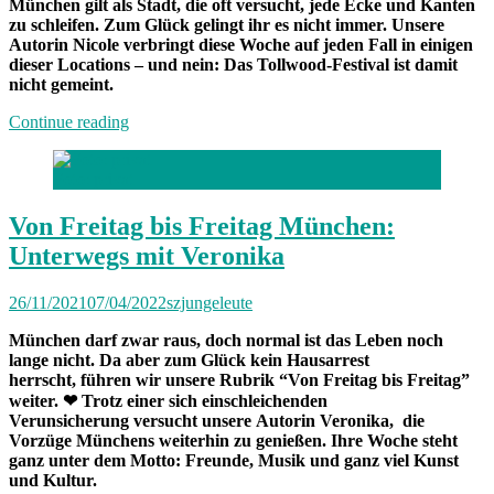
München gilt als Stadt, die oft versucht, jede Ecke und Kanten
zu schleifen. Zum Glück gelingt ihr es nicht immer. Unsere
Autorin Nicole verbringt diese Woche auf jeden Fall in einigen
dieser Locations – und nein: Das Tollwood-Festival ist damit
nicht gemeint.
„Von
Continue reading
Freitag
bis
Foto: privat
Freitag
München
mit
Von Freitag bis Freitag München:
Nicole“
Unterwegs mit Veronika
26/11/2021
07/04/2022
szjungeleute
München darf zwar raus, doch normal ist das Leben noch
lange nicht. Da aber zum Glück kein Hausarrest
herrscht, führen wir unsere Rubrik “Von Freitag bis Freitag”
weiter. ❤
Trotz einer sich einschleichenden
Verunsicherung
versucht unsere
Autorin Veronika, die
Vorzüge Münchens weiterhin zu genießen. Ihre Woche steht
ganz unter dem Motto: Freunde, Musik und ganz viel Kunst
und Kultur.