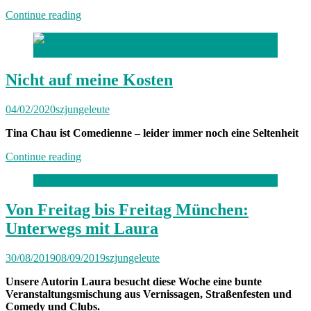
„Von
Continue reading
Freitag
bis
Foto: David Mellen/Privat
Freitag
München:
Unterwegs
Nicht auf meine Kosten
mit
Veronika“
04/02/2020
szjungeleute
Tina Chau ist Comedienne – leider immer noch eine Seltenheit
„Nicht
Continue reading
auf
meine
Kosten“
Von Freitag bis Freitag München:
Unterwegs mit Laura
30/08/2019
08/09/2019
szjungeleute
Unsere Autorin Laura besucht diese Woche eine bunte
Veranstaltungsmischung aus Vernissagen, Straßenfesten und
Comedy und Clubs.