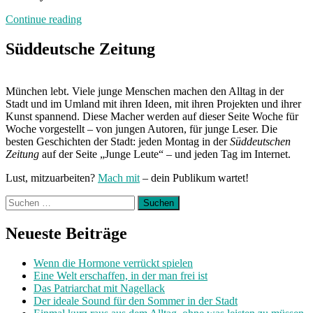
„Von
Continue reading
Freitag
bis
Süddeutsche Zeitung
Freitag
München:
Unterwegs
München lebt. Viele junge Menschen machen den Alltag in der
mit
Stadt und im Umland mit ihren Ideen, mit ihren Projekten und ihrer
Laura“
Kunst spannend. Diese Macher werden auf dieser Seite Woche für
Woche vorgestellt – von jungen Autoren, für junge Leser. Die
besten Geschichten der Stadt: jeden Montag in der
Süddeutschen
Zeitung
auf der Seite „Junge Leute“ – und jeden Tag im Internet.
Lust, mitzuarbeiten?
Mach mit
– dein Publikum wartet!
Suchen
nach:
Neueste Beiträge
Wenn die Hormone verrückt spielen
Eine Welt erschaffen, in der man frei ist
Das Patriarchat mit Nagellack
Der ideale Sound für den Sommer in der Stadt