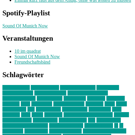
Einmal kurz raus aus dem Alltag, ohne was leisten zu müssen
Spotify-Playlist
Sound Of Munich Now
Veranstaltungen
10 im quadrat
Sound Of Munich Now
Freundschaftsbänd
Schlagwörter
10 im Quadrat
Amelie Völker
Anastasia Trenkler
Ausstellung
bahnwärter thiel
Band der Woche
Bei Krause zu Hause
Beziehungsweise
ein abend mit
farbenladen
feierwerk
fotografie
Hip-Hop
indie
junge leute
junges münchen
Kolumne
kunst
Liebe
Lisi Wasmer
lmu
lost weekend
Louis Seibert
Max Fluder
mein
münchen
milla
musik
München
Münchens junge Kreative
neuland
ornella cosenza
Partnerschaft
Philipp Kreiter
pop
Rita Argauer
Sound Of Munich Now
Stefanie Witterauf
susanne krause
sz
sz
junge leute
szjungeleute
theresa parstorfer
Von Freitag bis Freitag