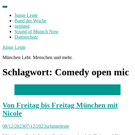
Skip
to
Junge Leute
content
Band der Woche
neuland
Sound of Munich Now
Datenschutz
Facebook
Twitter
Instagram
Junge Leute
München Lebt. Menschen und mehr.
Schlagwort:
Comedy open mic
Foto: privat
Von Freitag bis Freitag München mit
Nicole
08/12/2023
07/12/2023
szjungeleute