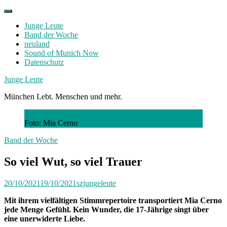
Skip
to
Junge Leute
content
Band der Woche
neuland
Sound of Munich Now
Datenschutz
Facebook
Twitter
Instagram
Junge Leute
München Lebt. Menschen und mehr.
Foto: Mia Cerno
Band der Woche
So viel Wut, so viel Trauer
20/10/2021
19/10/2021
szjungeleute
Mit ihrem vielfältigen Stimmrepertoire transportiert Mia Cerno
jede Menge Gefühl. Kein Wunder, die 17-Jährige singt über
eine unerwiderte Liebe.