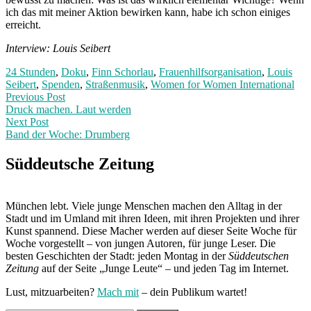
ich das mit meiner Aktion bewirken kann, habe ich schon einiges
erreicht.
Interview: Louis Seibert
24 Stunden
,
Doku
,
Finn Schorlau
,
Frauenhilfsorganisation
,
Louis
Seibert
,
Spenden
,
Straßenmusik
,
Women for Women International
Post
Previous
Previous Post
post:
Druck machen. Laut werden
navigation
Next Post
Band der Woche: Drumberg
Next
Post:
Süddeutsche Zeitung
München lebt. Viele junge Menschen machen den Alltag in der
Stadt und im Umland mit ihren Ideen, mit ihren Projekten und ihrer
Kunst spannend. Diese Macher werden auf dieser Seite Woche für
Woche vorgestellt – von jungen Autoren, für junge Leser. Die
besten Geschichten der Stadt: jeden Montag in der
Süddeutschen
Zeitung
auf der Seite „Junge Leute“ – und jeden Tag im Internet.
Lust, mitzuarbeiten?
Mach mit
– dein Publikum wartet!