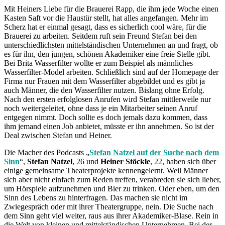
Mit Heiners Liebe für die Brauerei Rapp, die ihm jede Woche einen
Kasten Saft vor die Haustür stellt, hat alles angefangen. Mehr im
Scherz hat er einmal gesagt, dass es sicherlich cool wäre, für die
Brauerei zu arbeiten. Seitdem ruft sein Freund Stefan bei den
unterschiedlichsten mittelständischen Unternehmen an und fragt, ob
es für ihn, den jungen, schönen Akademiker eine freie Stelle gibt.
Bei Brita Wasserfilter wollte er zum Beispiel als männliches
Wasserfilter-Model arbeiten. Schließlich sind auf der Homepage der
Firma nur Frauen mit dem Wasserfilter abgebildet und es gibt ja
auch Männer, die den Wasserfilter nutzen. Bislang ohne Erfolg.
Nach den ersten erfolglosen Anrufen wird Stefan mittlerweile nur
noch weitergeleitet, ohne dass je ein Mitarbeiter seinen Anruf
entgegen nimmt. Doch sollte es doch jemals dazu kommen, dass
ihm jemand einen Job anbietet, müsste er ihn annehmen. So ist der
Deal zwischen Stefan und Heiner.
Die Macher des Podcasts „
Stefan Natzel auf der Suche nach dem
Sinn
“,
Stefan Natzel
, 26 und
Heiner Stöckle
, 22, haben sich über
einige gemeinsame Theaterprojekte kennengelernt. Weil Männer
sich aber nicht einfach zum Reden treffen, verabreden sie sich lieber,
um Hörspiele aufzunehmen und Bier zu trinken. Oder eben, um den
Sinn des Lebens zu hinterfragen. Das machen sie nicht im
Zwiegespräch oder mit ihrer Theatergruppe, nein. Die Suche nach
dem Sinn geht viel weiter, raus aus ihrer Akademiker-Blase. Rein in
die Welt von kleinen und mittelständischen Unternehmen. Bei der