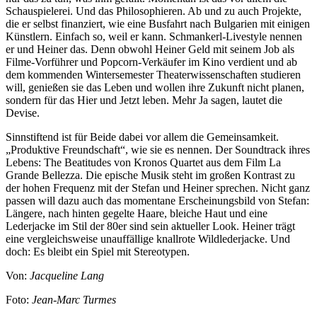
Schauspielerei. Und das Philosophieren. Ab und zu auch Projekte,
die er selbst finanziert, wie eine Busfahrt nach Bulgarien mit einigen
Künstlern. Einfach so, weil er kann. Schmankerl-Livestyle nennen
er und Heiner das. Denn obwohl Heiner Geld mit seinem Job als
Filme-Vorführer und Popcorn-Verkäufer im Kino verdient und ab
dem kommenden Wintersemester Theaterwissenschaften studieren
will, genießen sie das Leben und wollen ihre Zukunft nicht planen,
sondern für das Hier und Jetzt leben. Mehr Ja sagen, lautet die
Devise.
Sinnstiftend ist für Beide dabei vor allem die Gemeinsamkeit.
„Produktive Freundschaft“, wie sie es nennen. Der Soundtrack ihres
Lebens: The Beatitudes von Kronos Quartet aus dem Film La
Grande Bellezza. Die epische Musik steht im großen Kontrast zu
der hohen Frequenz mit der Stefan und Heiner sprechen. Nicht ganz
passen will dazu auch das momentane Erscheinungsbild von Stefan:
Längere, nach hinten gegelte Haare, bleiche Haut und eine
Lederjacke im Stil der 80er sind sein aktueller Look. Heiner trägt
eine vergleichsweise unauffällige knallrote Wildlederjacke. Und
doch: Es bleibt ein Spiel mit Stereotypen.
Von:
Jacqueline Lang
Foto:
Jean-Marc Turmes