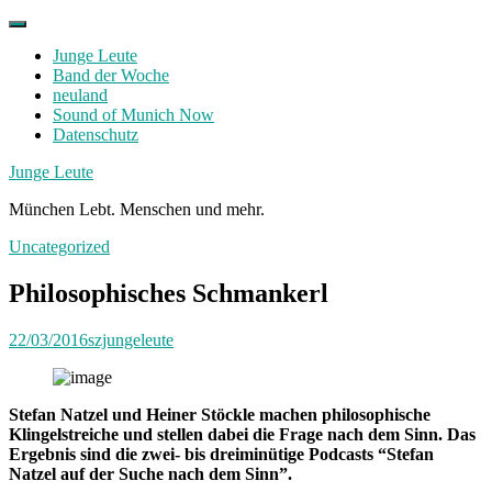
Skip
to
Junge Leute
content
Band der Woche
neuland
Sound of Munich Now
Datenschutz
Facebook
Twitter
Instagram
Junge Leute
München Lebt. Menschen und mehr.
Uncategorized
Philosophisches Schmankerl
22/03/2016
szjungeleute
Stefan Natzel und Heiner Stöckle machen philosophische
Klingelstreiche und stellen dabei die Frage nach dem Sinn. Das
Ergebnis sind die zwei- bis dreiminütige Podcasts “Stefan
Natzel auf der Suche nach dem Sinn”.