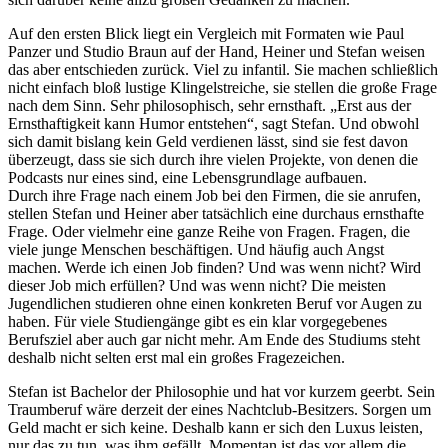
Auf den ersten Blick liegt ein Vergleich mit Formaten wie Paul
Panzer und Studio Braun auf der Hand, Heiner und Stefan weisen
das aber entschieden zurück. Viel zu infantil. Sie machen schließlich
nicht einfach bloß lustige Klingelstreiche, sie stellen die große Frage
nach dem Sinn. Sehr philosophisch, sehr ernsthaft. „Erst aus der
Ernsthaftigkeit kann Humor entstehen“, sagt Stefan. Und obwohl
sich damit bislang kein Geld verdienen lässt, sind sie fest davon
überzeugt, dass sie sich durch ihre vielen Projekte, von denen die
Podcasts nur eines sind, eine Lebensgrundlage aufbauen.
Durch ihre Frage nach einem Job bei den Firmen, die sie anrufen,
stellen Stefan und Heiner aber tatsächlich eine durchaus ernsthafte
Frage. Oder vielmehr eine ganze Reihe von Fragen. Fragen, die
viele junge Menschen beschäftigen. Und häufig auch Angst
machen. Werde ich einen Job finden? Und was wenn nicht? Wird
dieser Job mich erfüllen? Und was wenn nicht? Die meisten
Jugendlichen studieren ohne einen konkreten Beruf vor Augen zu
haben. Für viele Studiengänge gibt es ein klar vorgegebenes
Berufsziel aber auch gar nicht mehr. Am Ende des Studiums steht
deshalb nicht selten erst mal ein großes Fragezeichen.
Stefan ist Bachelor der Philosophie und hat vor kurzem geerbt. Sein
Traumberuf wäre derzeit der eines Nachtclub-Besitzers. Sorgen um
Geld macht er sich keine. Deshalb kann er sich den Luxus leisten,
nur das zu tun, was ihm gefällt. Momentan ist das vor allem die