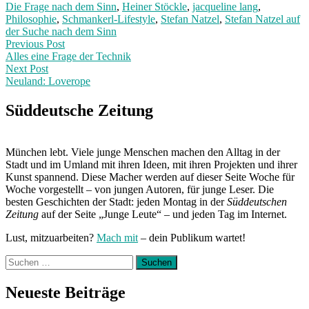
Die Frage nach dem Sinn
,
Heiner Stöckle
,
jacqueline lang
,
Philosophie
,
Schmankerl-Lifestyle
,
Stefan Natzel
,
Stefan Natzel auf
der Suche nach dem Sinn
Post
Previous
Previous Post
post:
Alles eine Frage der Technik
navigation
Next Post
Neuland: Loverope
Next
Post:
Süddeutsche Zeitung
München lebt. Viele junge Menschen machen den Alltag in der
Stadt und im Umland mit ihren Ideen, mit ihren Projekten und ihrer
Kunst spannend. Diese Macher werden auf dieser Seite Woche für
Woche vorgestellt – von jungen Autoren, für junge Leser. Die
besten Geschichten der Stadt: jeden Montag in der
Süddeutschen
Zeitung
auf der Seite „Junge Leute“ – und jeden Tag im Internet.
Lust, mitzuarbeiten?
Mach mit
– dein Publikum wartet!
Suchen
nach:
Neueste Beiträge