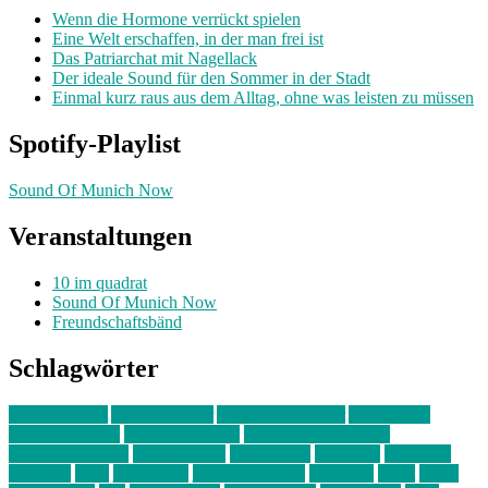
Wenn die Hormone verrückt spielen
Eine Welt erschaffen, in der man frei ist
Das Patriarchat mit Nagellack
Der ideale Sound für den Sommer in der Stadt
Einmal kurz raus aus dem Alltag, ohne was leisten zu müssen
Spotify-Playlist
Sound Of Munich Now
Veranstaltungen
10 im quadrat
Sound Of Munich Now
Freundschaftsbänd
Schlagwörter
10 im Quadrat
Amelie Völker
Anastasia Trenkler
Ausstellung
bahnwärter thiel
Band der Woche
Bei Krause zu Hause
Beziehungsweise
ein abend mit
farbenladen
feierwerk
fotografie
Hip-Hop
indie
junge leute
junges münchen
Kolumne
kunst
Liebe