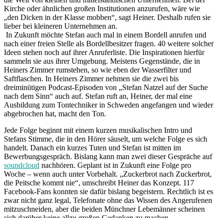
Kirche oder ähnlichen großen Institutionen anzurufen, wäre wie
„den Dicken in der Klasse mobben“, sagt Heiner. Deshalb rufen sie
lieber bei kleineren Unternehmen an.
In Zukunft möchte Stefan auch mal in einem Bordell anrufen und
nach einer freien Stelle als Bordellbesitzer fragen. 40 weitere solcher
Ideen stehen noch auf ihrer Anruferliste. Die Inspirationen hierfür
sammeln sie aus ihrer Umgebung. Meistens Gegenstände, die in
Heiners Zimmer rumstehen, so wie eben der Wasserfilter und
Saftflaschen. In Heiners Zimmer nehmen sie die zwei bis
dreiminütigen Podcast-Episoden von „Stefan Natzel auf der Suche
nach dem Sinn“ auch auf. Stefan ruft an, Heiner, der mal eine
Ausbildung zum Tontechniker in Schweden angefangen und wieder
abgebrochen hat, macht den Ton.
Jede Folge beginnt mit einem kurzen musikalischen Intro und
Stefans Stimme, die in den Hörer säuselt, um welche Folge es sich
handelt. Danach ein kurzes Tuten und Stefan ist mitten im
Bewerbungsgespräch. Bislang kann man zwei dieser Gespräche auf
soundcloud
nachhören. Geplant ist in Zukunft eine Folge pro
Woche – wenn auch unter Vorbehalt. „Zuckerbrot nach Zuckerbrot,
die Peitsche kommt nie“, umschreibt Heiner das Konzept. 117
Facebook-Fans konnten sie dafür bislang begeistern. Rechtlich ist es
zwar nicht ganz legal, Telefonate ohne das Wissen des Angerufenen
mitzuschneiden, aber die beiden Münchner Lebemänner scheinen
sich darüber keine allzu großen Gedanken zu machen.