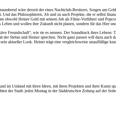
Traumberuf wäre derzeit der eines Nachtclub-Besitzers. Sorgen um Geld 
i. Und das Philosophieren. Ab und zu auch Projekte, die er selbst finan
Denn obwohl Heiner Geld mit seinem Job als Filme-Vorführer und Pop
 Leben und wollen ihre Zukunft nicht planen, sondern für das Hier und 
uktive Freundschaft“, wie sie es nennen. Der Soundtrack ihres Lebens
it der Stefan und Heiner sprechen. Nicht ganz passen will dazu auch 
 sein aktueller Look. Heiner trägt eine vergleichsweise unauffällige kn
und im Umland mit ihren Ideen, mit ihren Projekten und ihrer Kunst 
chten der Stadt: jeden Montag in der
Süddeutschen Zeitung
auf der Seit