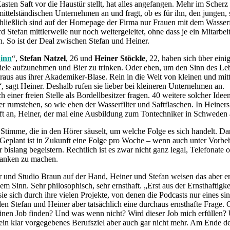
ten Saft vor die Haustür stellt, hat alles angefangen. Mehr im Scherz ha
mittelständischen Unternehmen an und fragt, ob es für ihn, den jungen, 
chließlich sind auf der Homepage der Firma nur Frauen mit dem Wasserfil
d Stefan mittlerweile nur noch weitergeleitet, ohne dass je ein Mitarbe
. So ist der Deal zwischen Stefan und Heiner.
Sinn
“,
Stefan Natzel
, 26 und
Heiner Stöckle
, 22, haben sich über ein
spiele aufzunehmen und Bier zu trinken. Oder eben, um den Sinn des Le
, raus aus ihrer Akademiker-Blase. Rein in die Welt von kleinen und mi
 sagt Heiner. Deshalb rufen sie lieber bei kleineren Unternehmen an.
iner freien Stelle als Bordellbesitzer fragen. 40 weitere solcher Ideen
r rumstehen, so wie eben der Wasserfilter und Saftflaschen. In Heine
uft an, Heiner, der mal eine Ausbildung zum Tontechniker in Schwede
 Stimme, die in den Hörer säuselt, um welche Folge es sich handelt. D
Geplant ist in Zukunft eine Folge pro Woche – wenn auch unter Vorbeh
bislang begeistern. Rechtlich ist es zwar nicht ganz legal, Telefonate
danken zu machen.
r und Studio Braun auf der Hand, Heiner und Stefan weisen das aber ent
h dem Sinn. Sehr philosophisch, sehr ernsthaft. „Erst aus der Ernsthafti
 sie sich durch ihre vielen Projekte, von denen die Podcasts nur eines 
len Stefan und Heiner aber tatsächlich eine durchaus ernsthafte Frage.
nen Job finden? Und was wenn nicht? Wird dieser Job mich erfüllen? 
in klar vorgegebenes Berufsziel aber auch gar nicht mehr. Am Ende des 