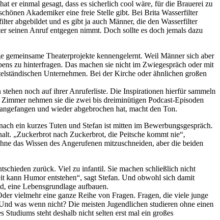
t er einmal gesagt, dass es sicherlich cool wäre, für die Brauerei zu
schönen Akademiker eine freie Stelle gibt. Bei Brita Wasserfilter
ter abgebildet und es gibt ja auch Männer, die den Wasserfilter
iter seinen Anruf entgegen nimmt. Doch sollte es doch jemals dazu
ige gemeinsame Theaterprojekte kennengelernt. Weil Männer sich aber
bens zu hinterfragen. Das machen sie nicht im Zwiegespräch oder mit
ttelständischen Unternehmen. Bei der Kirche oder ähnlichen großen
 stehen noch auf ihrer Anruferliste. Die Inspirationen hierfür sammeln
rs Zimmer nehmen sie die zwei bis dreiminütigen Podcast-Episoden
n angefangen und wieder abgebrochen hat, macht den Ton.
anach ein kurzes Tuten und Stefan ist mitten im Bewerbungsgespräch.
alt. „Zuckerbrot nach Zuckerbrot, die Peitsche kommt nie“,
 ohne das Wissen des Angerufenen mitzuschneiden, aber die beiden
schieden zurück. Viel zu infantil. Sie machen schließlich nicht
gkeit kann Humor entstehen“, sagt Stefan. Und obwohl sich damit
sind, eine Lebensgrundlage aufbauen.
 Oder vielmehr eine ganze Reihe von Fragen. Fragen, die viele junge
Und was wenn nicht? Die meisten Jugendlichen studieren ohne einen
Studiums steht deshalb nicht selten erst mal ein großes