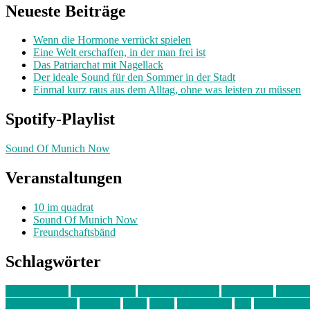
Neueste Beiträge
Wenn die Hormone verrückt spielen
Eine Welt erschaffen, in der man frei ist
Das Patriarchat mit Nagellack
Der ideale Sound für den Sommer in der Stadt
Einmal kurz raus aus dem Alltag, ohne was leisten zu müssen
Spotify-Playlist
Sound Of Munich Now
Veranstaltungen
10 im quadrat
Sound Of Munich Now
Freundschaftsbänd
Schlagwörter
10 im Quadrat
Amelie Völker
Anastasia Trenkler
Ausstellung
bahnwär
junges münchen
Kolumne
kunst
Liebe
Lisi Wasmer
lmu
lost weeken