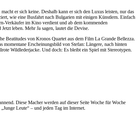
macht er sich keine. Deshalb kann er sich den Luxus leisten, nur das
ziert, wie eine Busfahrt nach Bulgarien mit einigen Künstlern. Einfach
corn-Verkäufer im Kino verdient und ab dem kommenden
Jetzt leben. Mehr Ja sagen, lautet die Devise.
: The Beatitudes von Kronos Quartet aus dem Film La Grande Bellezza.
das momentane Erscheinungsbild von Stefan: Längere, nach hinten
allrote Wildlederjacke. Und doch: Es bleibt ein Spiel mit Stereotypen.
spannend. Diese Macher werden auf dieser Seite Woche für Woche
e „Junge Leute“ – und jeden Tag im Internet.