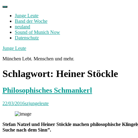
Skip
to
Junge Leute
content
Band der Woche
neuland
Sound of Munich Now
Datenschutz
Facebook
Twitter
Instagram
Junge Leute
München Lebt. Menschen und mehr.
Schlagwort:
Heiner Stöckle
Philosophisches Schmankerl
22/03/2016
szjungeleute
Stefan Natzel und Heiner Stöckle machen philosophische Klingelst
Suche nach dem Sinn”.