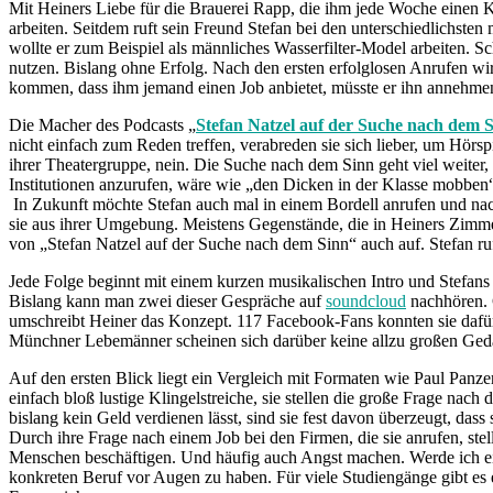
Mit Heiners Liebe für die Brauerei Rapp, die ihm jede Woche einen Kas
arbeiten. Seitdem ruft sein Freund Stefan bei den unterschiedlichsten 
wollte er zum Beispiel als männliches Wasserfilter-Model arbeiten. S
nutzen. Bislang ohne Erfolg. Nach den ersten erfolglosen Anrufen wir
kommen, dass ihm jemand einen Job anbietet, müsste er ihn annehmen
Die Macher des Podcasts „
Stefan Natzel auf der Suche nach dem 
nicht einfach zum Reden treffen, verabreden sie sich lieber, um Hör
ihrer Theatergruppe, nein. Die Suche nach dem Sinn geht viel weiter
Institutionen anzurufen, wäre wie „den Dicken in der Klasse mobben“,
In Zukunft möchte Stefan auch mal in einem Bordell anrufen und nach e
sie aus ihrer Umgebung. Meistens Gegenstände, die in Heiners Zimme
von „Stefan Natzel auf der Suche nach dem Sinn“ auch auf. Stefan r
Jede Folge beginnt mit einem kurzen musikalischen Intro und Stefans
Bislang kann man zwei dieser Gespräche auf
soundcloud
nachhören. 
umschreibt Heiner das Konzept. 117 Facebook-Fans konnten sie dafür 
Münchner Lebemänner scheinen sich darüber keine allzu großen Ge
Auf den ersten Blick liegt ein Vergleich mit Formaten wie Paul Panze
einfach bloß lustige Klingelstreiche, sie stellen die große Frage nac
bislang kein Geld verdienen lässt, sind sie fest davon überzeugt, dass
Durch ihre Frage nach einem Job bei den Firmen, die sie anrufen, stel
Menschen beschäftigen. Und häufig auch Angst machen. Werde ich ei
konkreten Beruf vor Augen zu haben. Für viele Studiengänge gibt es e