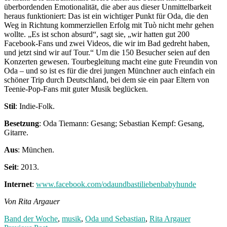
überbordenden Emotionalität, die aber aus dieser Unmittelbarkeit
heraus funktioniert: Das ist ein wichtiger Punkt für Oda, die den
Weg in Richtung kommerziellen Erfolg mit Tuò nicht mehr gehen
wollte. „Es ist schon absurd“, sagt sie, „wir hatten gut 200
Facebook-Fans und zwei Videos, die wir im Bad gedreht haben,
und jetzt sind wir auf Tour.“ Um die 150 Besucher seien auf den
Konzerten gewesen. Tourbegleitung macht eine gute Freundin von
Oda – und so ist es für die drei jungen Münchner auch einfach ein
schöner Trip durch Deutschland, bei dem sie ein paar Eltern von
Teenie-Pop-Fans mit guter Musik beglücken.
Stil
: Indie-Folk.
Besetzung
: Oda Tiemann: Gesang; Sebastian Kempf: Gesang,
Gitarre.
Aus
: München.
Seit
: 2013.
Internet
:
www.facebook.com/odaundbastiliebenbabyhunde
Von Rita Argauer
Band der Woche
,
musik
,
Oda und Sebastian
,
Rita Argauer