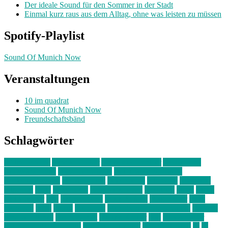
Der ideale Sound für den Sommer in der Stadt
Einmal kurz raus aus dem Alltag, ohne was leisten zu müssen
Spotify-Playlist
Sound Of Munich Now
Veranstaltungen
10 im quadrat
Sound Of Munich Now
Freundschaftsbänd
Schlagwörter
10 im Quadrat
Amelie Völker
Anastasia Trenkler
Ausstellung
bahnwärter thiel
Band der Woche
Bei Krause zu Hause
Beziehungsweise
ein abend mit
farbenladen
feierwerk
fotografie
Hip-Hop
indie
junge leute
junges münchen
Kolumne
kunst
Liebe
Lisi Wasmer
lmu
lost weekend
Louis Seibert
Max Fluder
mein
münchen
milla
musik
München
Münchens junge Kreative
neuland
ornella cosenza
Partnerschaft
Philipp Kreiter
pop
Rita Argauer
Sound Of Munich Now
Stefanie Witterauf
susanne krause
sz
sz