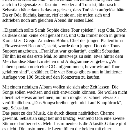
auch im Gegensatz zu Tasmin – wieder auf Tour ist, überrascht.
Sebastian hätte damals davon gelesen, dass Tuò sich aufgelöst hätte.
Da er Oda flüchtig kannte, rief er sie an, sie trafen sich und
schrieben noch am gleichen Abend ihr erstes Lied.
„Eigentlich sollte Sarah Sophie diese Tour spielen“, sagt Oda. Doch
da diese dann keine Zeit gehabt hat, und Oda immer noch in gutem
Kontakt zu Gregor Amadeus Böhm, Chef der jungen Plattenfirma
„Flowerstreet Records“, steht, wurde dem jungen Duo der Tour-
Support angeboten. „Frankfurt war großartig“, erzählt Sebastian.
Für ihn ist es das erste Mal, so unterwegs zu sein, etwa hinter dem
Merchandise-Stand zu stehen und Autogramme zu geben. „Wir
haben spontan noch eine CD aufgenommen, bevor wir auf Tour
gefahren sind“, erzählt er. Die vier Songs gibt es nun in limitierter
Auflage von 100 Stück auf den Konzerten zu kaufen.
Mit einem richtigen Album wollen sie sich aber Zeit lassen. Die
Songs sollen wachsen und sich entwickeln können. Sie wollen nicht
überstürzt etwas aufnehmen, nur um möglichst schnell etwas zu
veröffentlichen. „Das Songschreiben geht nicht auf Knopfdruck“,
sagt Sebastian.
Das passt zu der Musik, die durch diesen natürlichen Charme
gewinnt. Sebastian singt tief und kratzig, während Oda eine zweite
Stimme darüber setzt. Mehr Instrumente als die Akustik-Gitarre gibt
es nicht. Die instrumentale Leere füllen die beiden mit einer