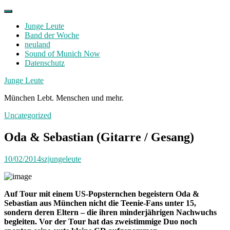
Skip
to
Junge Leute
content
Band der Woche
neuland
Sound of Munich Now
Datenschutz
Facebook
Twitter
Instagram
Junge Leute
München Lebt. Menschen und mehr.
Uncategorized
Oda & Sebastian (Gitarre / Gesang)
10/02/2014
szjungeleute
Auf Tour mit einem US-Popsternchen begeistern Oda &
Sebastian aus München nicht die Teenie-Fans unter 15,
sondern deren Eltern – die ihren minderjährigen Nachwuchs
begleiten. Vor der Tour hat das zweistimmige Duo noch