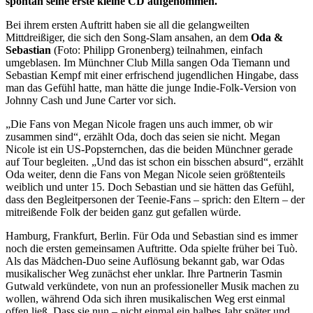
spontan seine erste kleine CD aufgenommen.
Bei ihrem ersten Auftritt haben sie all die gelangweilten
Mittdreißiger, die sich den Song-Slam ansahen, an dem
Oda &
Sebastian
(Foto: Philipp Gronenberg) teilnahmen, einfach
umgeblasen. Im Münchner Club Milla sangen Oda Tiemann und
Sebastian Kempf mit einer erfrischend jugendlichen Hingabe, dass
man das Gefühl hatte, man hätte die junge Indie-Folk-Version von
Johnny Cash und June Carter vor sich.
„Die Fans von Megan Nicole fragen uns auch immer, ob wir
zusammen sind“, erzählt Oda, doch das seien sie nicht. Megan
Nicole ist ein US-Popsternchen, das die beiden Münchner gerade
auf Tour begleiten. „Und das ist schon ein bisschen absurd“, erzählt
Oda weiter, denn die Fans von Megan Nicole seien größtenteils
weiblich und unter 15. Doch Sebastian und sie hätten das Gefühl,
dass den Begleitpersonen der Teenie-Fans – sprich: den Eltern – der
mitreißende Folk der beiden ganz gut gefallen würde.
Hamburg, Frankfurt, Berlin. Für Oda und Sebastian sind es immer
noch die ersten gemeinsamen Auftritte. Oda spielte früher bei Tuò.
Als das Mädchen-Duo seine Auflösung bekannt gab, war Odas
musikalischer Weg zunächst eher unklar. Ihre Partnerin Tasmin
Gutwald verkündete, von nun an professioneller Musik machen zu
wollen, während Oda sich ihren musikalischen Weg erst einmal
offen ließ. Dass sie nun – nicht einmal ein halbes Jahr später und