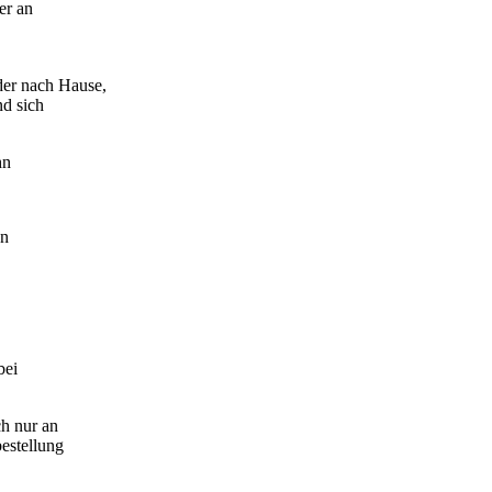
er an
der nach Hause,
d sich
hn
en
bei
h nur an
estellung