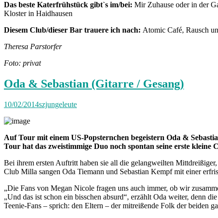
Das beste Katerfrühstück gibt`s im/bei:
Mir Zuhause oder in der Ga
Kloster in Haidhausen
Diesem Club/dieser Bar trauere ich nach:
Atomic Café, Rausch un
Theresa Parstorfer
Foto: privat
Oda & Sebastian (Gitarre / Gesang)
10/02/2014
szjungeleute
Auf Tour mit einem US-Popsternchen begeistern Oda & Sebastian
Tour hat das zweistimmige Duo noch spontan seine erste klein
Bei ihrem ersten Auftritt haben sie all die gelangweilten Mittdreißig
Club Milla sangen Oda Tiemann und Sebastian Kempf mit einer erfris
„Die Fans von Megan Nicole fragen uns auch immer, ob wir zusammen 
„Und das ist schon ein bisschen absurd“, erzählt Oda weiter, denn di
Teenie-Fans – sprich: den Eltern – der mitreißende Folk der beiden g