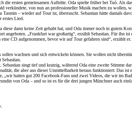
ch die ersten gemeinsamen Auftritte. Oda spielte früher bei Tuò. Als
ald verkündete, von nun an professioneller Musik machen zu wollen, wä
u Tasmin – wieder auf Tour ist, überrascht. Sebastian hätte damals davo
r erstes Lied.
h da diese dann keine Zeit gehabt hat, und Oda immer noch in gutem K
 angeboten. „Frankfurt war großartig“, erzählt Sebastian. Für ihn ist 
ne CD aufgenommen, bevor wir auf Tour gefahren sind“, erzählt er. Di
gs sollen wachsen und sich entwickeln können. Sie wollen nicht überst
 Sebastian.
Sebastian singt tief und kratzig, während Oda eine zweite Stimme darüb
alität, die aber aus dieser Unmittelbarkeit heraus funktioniert: Das i
sie, „wir hatten gut 200 Facebook-Fans und zwei Videos, die wir im Ba
undin von Oda – und so ist es für die drei jungen Münchner auch einfac
e.