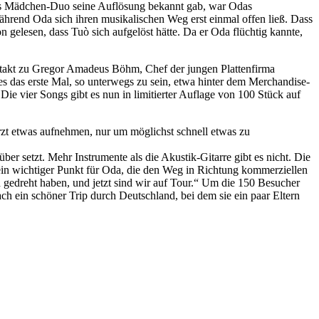
 das Mädchen-Duo seine Auflösung bekannt gab, war Odas
hrend Oda sich ihren musikalischen Weg erst einmal offen ließ. Dass
n gelesen, dass Tuò sich aufgelöst hätte. Da er Oda flüchtig kannte,
ontakt zu Gregor Amadeus Böhm, Chef der jungen Plattenfirma
es das erste Mal, so unterwegs zu sein, etwa hinter dem Merchandise-
e vier Songs gibt es nun in limitierter Auflage von 100 Stück auf
ürzt etwas aufnehmen, nur um möglichst schnell etwas zu
er setzt. Mehr Instrumente als die Akustik-Gitarre gibt es nicht. Die
st ein wichtiger Punkt für Oda, die den Weg in Richtung kommerziellen
d gedreht haben, und jetzt sind wir auf Tour.“ Um die 150 Besucher
h ein schöner Trip durch Deutschland, bei dem sie ein paar Eltern