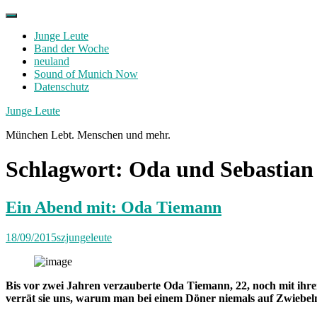
Skip
to
Junge Leute
content
Band der Woche
neuland
Sound of Munich Now
Datenschutz
Facebook
Twitter
Instagram
Junge Leute
München Lebt. Menschen und mehr.
Schlagwort:
Oda und Sebastian
Ein Abend mit: Oda Tiemann
18/09/2015
szjungeleute
Bis vor zwei Jahren verzauberte Oda Tiemann, 22, noch mit ihr
verrät sie uns, warum man bei einem Döner niemals auf Zwiebeln 