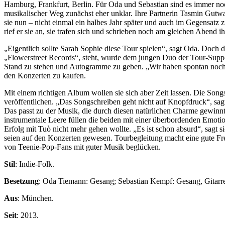
Hamburg, Frankfurt, Berlin. Für Oda und Sebastian sind es immer no
musikalischer Weg zunächst eher unklar. Ihre Partnerin Tasmin Gutw
sie nun – nicht einmal ein halbes Jahr später und auch im Gegensatz z
rief er sie an, sie trafen sich und schrieben noch am gleichen Abend ih
„Eigentlich sollte Sarah Sophie diese Tour spielen“, sagt Oda. Doc
„Flowerstreet Records“, steht, wurde dem jungen Duo der Tour-Support
Stand zu stehen und Autogramme zu geben. „Wir haben spontan noch ei
den Konzerten zu kaufen.
Mit einem richtigen Album wollen sie sich aber Zeit lassen. Die Son
veröffentlichen. „Das Songschreiben geht nicht auf Knopfdruck“, sagt
Das passt zu der Musik, die durch diesen natürlichen Charme gewinnt. 
instrumentale Leere füllen die beiden mit einer überbordenden Emotion
Erfolg mit Tuò nicht mehr gehen wollte. „Es ist schon absurd“, sagt 
seien auf den Konzerten gewesen. Tourbegleitung macht eine gute Fre
von Teenie-Pop-Fans mit guter Musik beglücken.
Stil
: Indie-Folk.
Besetzung
: Oda Tiemann: Gesang; Sebastian Kempf: Gesang, Gitarr
Aus
: München.
Seit
: 2013.