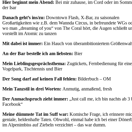
Hier beginnt mein Abend:
Bei mir zuhause, im Cord oder im Somm
der Isar
Danach geht’s ins/zu:
Downtown Flash, X-Bar, zu saisonalen
Großartigkeiten wie z.B. dem Wannda Circus, in befreundete WGs o
wo man „dreaming of you“ von The Coral hört, die Augen schließt un
vorstellt im Atomic zu tanzen
Mit dabei ist immer:
Ein Hauch von überambitioniertem Größenwa
An der Bar bestelle ich am liebsten:
Bier
Mein Lieblingsgesprächsthema:
Zugtickets, Fernbedienung für ein
Vogelpark, Tischtennis und Bier
Der Song darf auf keinen Fall fehlen:
Bilderbuch – OM
Mein Tanzstil in drei Worten:
Anmutig, anmaßend, fresh
Der Anmachspruch zieht immer:
„Just call me, ich bin nachts ab 3 
Facebook“
Meine dümmste Tat im Suff war:
Komische Frage, ich erinnere mic
geniale, heldenhafte Taten. Obwohl, einmal habe ich bei einer Dönerb
im Alpenimbiss auf Ziebeln verzichtet – das war dumm.