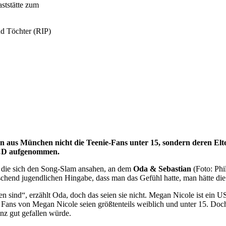
ststätte zum
d Töchter (RIP)
 aus München nicht die Teenie-Fans unter 15, sondern deren Elte
e CD aufgenommen.
er, die sich den Song-Slam ansahen, an dem
Oda & Sebastian
(Foto: Phi
chend jugendlichen Hingabe, dass man das Gefühl hatte, man hätte die
sind“, erzählt Oda, doch das seien sie nicht. Megan Nicole ist ein U
e Fans von Megan Nicole seien größtenteils weiblich und unter 15. Doch
anz gut gefallen würde.