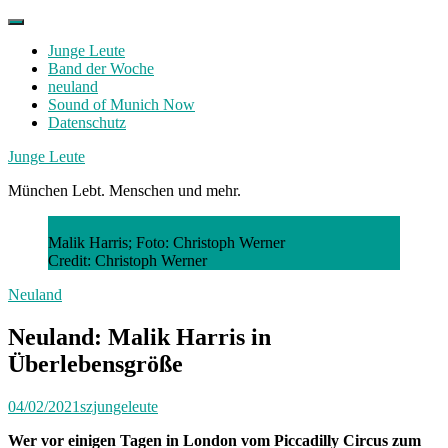
Skip
to
Junge Leute
content
Band der Woche
neuland
Sound of Munich Now
Datenschutz
Facebook
Twitter
Instagram
Junge Leute
München Lebt. Menschen und mehr.
Malik Harris; Foto: Christoph Werner
Credit: Christoph Werner
Neuland
Neuland: Malik Harris in
Überlebensgröße
04/02/2021
szjungeleute
Wer vor einigen Tagen in London vom Piccadilly Circus zum