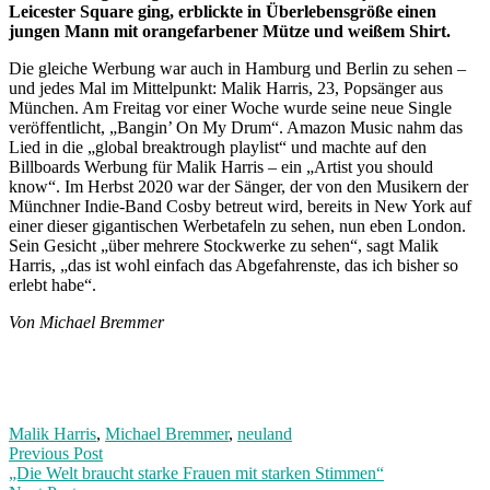
Leicester Square ging, erblickte in Überlebensgröße einen
jungen Mann mit orangefarbener Mütze und weißem Shirt.
Die gleiche Werbung war auch in Hamburg und Berlin zu sehen –
und jedes Mal im Mittelpunkt: Malik Harris, 23, Popsänger aus
München. Am Freitag vor einer Woche wurde seine neue Single
veröffentlicht, „Bangin’ On My Drum“. Amazon Music nahm das
Lied in die „global breaktrough playlist“ und machte auf den
Billboards Werbung für Malik Harris – ein „Artist you should
know“. Im Herbst 2020 war der Sänger, der von den Musikern der
Münchner Indie-Band Cosby betreut wird, bereits in New York auf
einer dieser gigantischen Werbetafeln zu sehen, nun eben London.
Sein Gesicht „über mehrere Stockwerke zu sehen“, sagt Malik
Harris, „das ist wohl einfach das Abgefahrenste, das ich bisher so
erlebt habe“.
Von Michael Bremmer
Malik Harris
,
Michael Bremmer
,
neuland
Post
Previous
Previous Post
post:
„Die Welt braucht starke Frauen mit starken Stimmen“
navigation