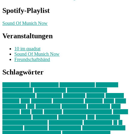
Spotify-Playlist
Sound Of Munich Now
Veranstaltungen
10 im quadrat
Sound Of Munich Now
Freundschaftsbänd
Schlagwörter
10 im Quadrat
Amelie Völker
Anastasia Trenkler
Ausstellung
bahnwärter thiel
Band der Woche
Bei Krause zu Hause
Beziehungsweise
ein abend mit
farbenladen
feierwerk
fotografie
Hip-Hop
indie
junge leute
junges münchen
Kolumne
kunst
Liebe
Lisi Wasmer
lmu
lost weekend
Louis Seibert
Max Fluder
mein
münchen
milla
musik
München
Münchens junge Kreative
neuland
ornella cosenza
Partnerschaft
Philipp Kreiter
pop
Rita Argauer
Sound Of Munich Now
Stefanie Witterauf
susanne krause
sz
sz
junge leute
szjungeleute
theresa parstorfer
Von Freitag bis Freitag
von freitag bis freitag münchen
Zeichen der Freundschaft