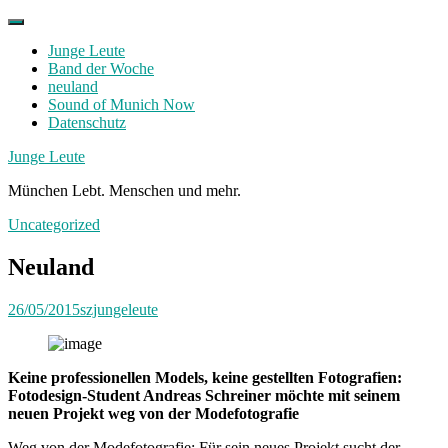
Skip
to
Junge Leute
content
Band der Woche
neuland
Sound of Munich Now
Datenschutz
Facebook
Twitter
Instagram
Junge Leute
München Lebt. Menschen und mehr.
Uncategorized
Neuland
26/05/2015
szjungeleute
Keine professionellen Models, keine gestellten Fotografien:
Fotodesign-Student Andreas Schreiner möchte mit seinem
neuen Projekt weg von der Modefotografie
Weg von der Modefotografie: Für sein neues Projekt sucht der