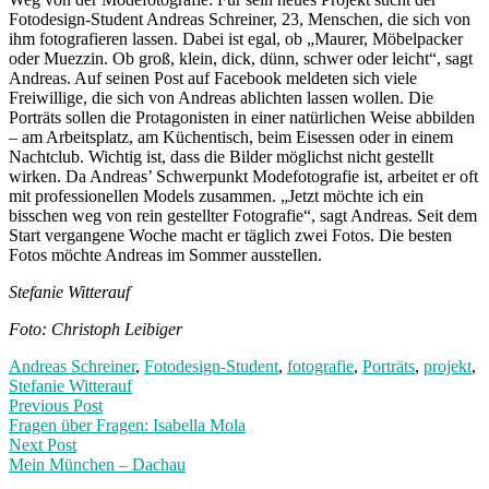
Fotodesign-Student Andreas Schreiner, 23, Menschen, die sich von
ihm fotografieren lassen. Dabei ist egal, ob „Maurer, Möbelpacker
oder Muezzin. Ob groß, klein, dick, dünn, schwer oder leicht“, sagt
Andreas. Auf seinen Post auf Facebook meldeten sich viele
Freiwillige, die sich von Andreas ablichten lassen wollen. Die
Porträts sollen die Protagonisten in einer natürlichen Weise abbilden
– am Arbeitsplatz, am Küchentisch, beim Eisessen oder in einem
Nachtclub. Wichtig ist, dass die Bilder möglichst nicht gestellt
wirken. Da Andreas’ Schwerpunkt Modefotografie ist, arbeitet er oft
mit professionellen Models zusammen. „Jetzt möchte ich ein
bisschen weg von rein gestellter Fotografie“, sagt Andreas. Seit dem
Start vergangene Woche macht er täglich zwei Fotos. Die besten
Fotos möchte Andreas im Sommer ausstellen.
Stefanie Witterauf
Foto: Christoph Leibiger
Andreas Schreiner
,
Fotodesign-Student
,
fotografie
,
Porträts
,
projekt
,
Stefanie Witterauf
Post
Previous
Previous Post
post:
Fragen über Fragen: Isabella Mola
navigation
Next Post
Mein München – Dachau
Next