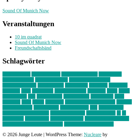
Sound Of Munich Now
Veranstaltungen
10 im quadrat
Sound Of Munich Now
Freundschaftsbänd
Schlagwörter
10 im Quadrat
Amelie Völker
Anastasia Trenkler
Ausstellung
bahnwärter thiel
Band der Woche
Bei Krause zu Hause
Beziehungsweise
ein abend mit
farbenladen
feierwerk
fotografie
Hip-Hop
indie
junge leute
junges münchen
Kolumne
kunst
Liebe
Lisi Wasmer
lmu
lost weekend
Louis Seibert
Max Fluder
mein
münchen
milla
musik
München
Münchens junge Kreative
neuland
ornella cosenza
Partnerschaft
Philipp Kreiter
pop
Rita Argauer
Sound Of Munich Now
Stefanie Witterauf
susanne krause
sz
sz
junge leute
szjungeleute
theresa parstorfer
Von Freitag bis Freitag
von freitag bis freitag münchen
Zeichen der Freundschaft
© 2026 Junge Leute
|
WordPress Theme:
Nucleare
by