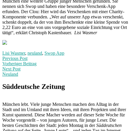
München eine weitere Gruppe junger Menschen gefunden. Sie
nennen sich Swop und haben eine besondere Verschenk-App
erfunden. Der Clou: Hier wird das Verschenken mit einer Charity-
Komponente verbunden. „Wer auf unserer App etwas verschenkt,
schenkt doppelt, da der von ihm Beschenkte eine kleine Spende von
2,22 Euro an eine von uns vorgegebene soziale Einrichtung vor Ort
tätigt“, erklärt Christoph Kastenbauer.
Lisi Wasmer
Lisi Wasmer
,
neuland
,
Swop App
Post
Previous
Previous Post
post:
Vorheriger Beitrag
navigation
Next Post
Neuland
Next
Post:
Süddeutsche Zeitung
München lebt. Viele junge Menschen machen den Alltag in der
Stadt und im Umland mit ihren Ideen, mit ihren Projekten und ihrer
Kunst spannend. Diese Macher werden auf dieser Seite Woche für
Woche vorgestellt – von jungen Autoren, für junge Leser. Die
besten Geschichten der Stadt: jeden Montag in der
Süddeutschen
Zeitung
auf der Seite „Junge Leute“ – und jeden Tag im Internet.