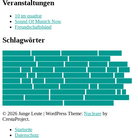
Veranstaltungen
10 im quadrat
Sound Of Munich Now
Freundschaftsbänd
Schlagwörter
10 im Quadrat
Amelie Völker
Anastasia Trenkler
Ausstellung
bahnwärter thiel
Band der Woche
Bei Krause zu Hause
Beziehungsweise
ein abend mit
farbenladen
feierwerk
fotografie
Hip-Hop
indie
junge leute
junges münchen
Kolumne
kunst
Liebe
Lisi Wasmer
lmu
lost weekend
Louis Seibert
Max Fluder
mein
münchen
milla
musik
München
Münchens junge Kreative
neuland
ornella cosenza
Partnerschaft
Philipp Kreiter
pop
Rita Argauer
Sound Of Munich Now
Stefanie Witterauf
susanne krause
sz
sz
junge leute
szjungeleute
theresa parstorfer
Von Freitag bis Freitag
von freitag bis freitag münchen
Zeichen der Freundschaft
© 2026 Junge Leute
|
WordPress Theme:
Nucleare
by
CrestaProject.
Startseite
Datenschutz