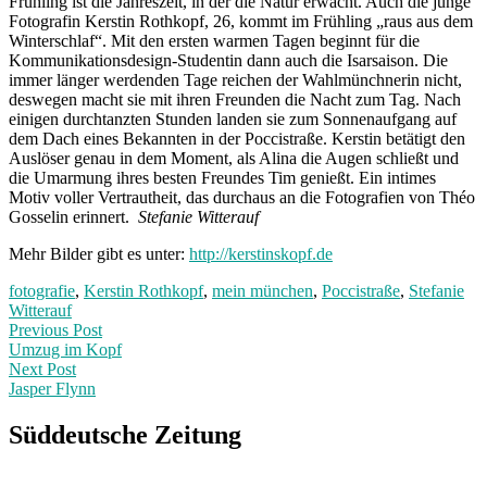
Frühling ist die Jahreszeit, in der die Natur erwacht. Auch die junge
Fotografin Kerstin Rothkopf, 26, kommt im Frühling „raus aus dem
Winterschlaf“. Mit den ersten warmen Tagen beginnt für die
Kommunikationsdesign-Studentin dann auch die Isarsaison. Die
immer länger werdenden Tage reichen der Wahlmünchnerin nicht,
deswegen macht sie mit ihren Freunden die Nacht zum Tag. Nach
einigen durchtanzten Stunden landen sie zum Sonnenaufgang auf
dem Dach eines Bekannten in der Poccistraße. Kerstin betätigt den
Auslöser genau in dem Moment, als Alina die Augen schließt und
die Umarmung ihres besten Freundes Tim genießt. Ein intimes
Motiv voller Vertrautheit, das durchaus an die Fotografien von Théo
Gosselin erinnert.
Stefanie Witterauf
Mehr Bilder gibt es unter:
http://kerstinskopf.de
fotografie
,
Kerstin Rothkopf
,
mein münchen
,
Poccistraße
,
Stefanie
Witterauf
Post
Previous
Previous Post
post:
Umzug im Kopf
navigation
Next Post
Jasper Flynn
Next
Post:
Süddeutsche Zeitung