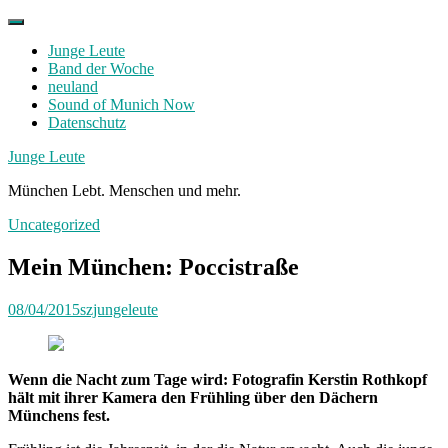
Skip
to
Junge Leute
content
Band der Woche
neuland
Sound of Munich Now
Datenschutz
Facebook
Twitter
Instagram
Junge Leute
München Lebt. Menschen und mehr.
Uncategorized
Mein München: Poccistraße
08/04/2015
szjungeleute
Wenn die Nacht zum Tage wird: Fotografin Kerstin Rothkopf
hält mit ihrer Kamera den Frühling über den Dächern
Münchens fest.