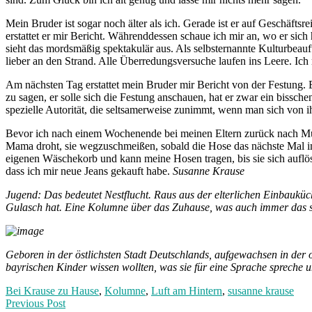
Mein Bruder ist sogar noch älter als ich. Gerade ist er auf Geschäft
erstattet er mir Bericht. Währenddessen schaue ich mir an, wo er sich h
sieht das mordsmäßig spektakulär aus. Als selbsternannte Kulturbeauftr
lieber an den Strand. Alle Überredungsversuche laufen ins Leere. Ich
Am nächsten Tag erstattet mein Bruder mir Bericht von der Festung. 
zu sagen, er solle sich die Festung anschauen, hat er zwar ein bissc
spezielle Autorität, die seltsamerweise zunimmt, wenn man sich von
Bevor ich nach einem Wochenende bei meinen Eltern zurück nach Münch
Mama droht, sie wegzuschmeißen, sobald die Hose das nächste Mal im 
eigenen Wäschekorb und kann meine Hosen tragen, bis sie sich auflösen
dass ich mir neue Jeans gekauft habe.
Susanne Krause
Jugend: Das bedeutet Nestflucht. Raus aus der elterlichen Einbaukü
Gulasch hat. Eine Kolumne über das Zuhause, was auch immer das 
Geboren in der östlichsten Stadt Deutschlands, aufgewachsen in der 
bayrischen Kinder wissen wollten, was sie für eine Sprache spreche
Bei Krause zu Hause
,
Kolumne
,
Luft am Hintern
,
susanne krause
Post
Previous
Previous Post