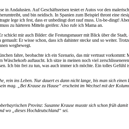
sreise in Andalusien. Auf Geschäftsreisen testet er Autos vor den male
erumtreibt, und bin neidisch. In Spanien zum Beispiel thront eine riesig
agte lege ich fest, dass er unbedingt dort rauf muss. Un-be-dingt! Aber
 muss zu härteren Mitteln greifen: Also rufe ich Mama an.
Er schickt mir auch Bilder: die Festungsmauer mit Blick über die Stadt
hen gemault: Er wisse schon, dass ich dahinter stecke und so weiter. T
 ihnen wegbewegt.
en fahre, beobachte ich ein Szenario, das mir vertraut vorkommt: Mei
Wäschekorb auftaucht. Ich sitze in meinen noch viel zerschlisseneren
. Ich bin frei zu tun, was auch immer ich möchte. Ein tolles Gefühl is
che, rein ins Leben. Nur dauert es dann nicht lange, bis man sich ei
sein mag. „Bei Krause zu Hause“ erscheint im Wechsel mit der Kolu
oberbayrischen Provinz: Susanne Krause musste sich schon früh damit 
 und wo „dieses Hochdeutschland“ sei.