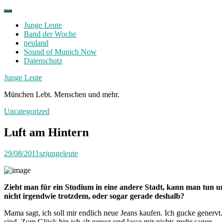
Skip
to
Junge Leute
content
Band der Woche
neuland
Sound of Munich Now
Datenschutz
Facebook
Twitter
Instagram
Junge Leute
München Lebt. Menschen und mehr.
Uncategorized
Luft am Hintern
29/08/2011
szjungeleute
Zieht man für ein Studium in eine andere Stadt, kann man tun un
nicht irgendwie trotzdem, oder sogar gerade deshalb?
Mama sagt, ich soll mir endlich neue Jeans kaufen. Ich gucke genervt
sind. Zum Glück bin ich alt genug und lasse mir nichts mehr sagen.