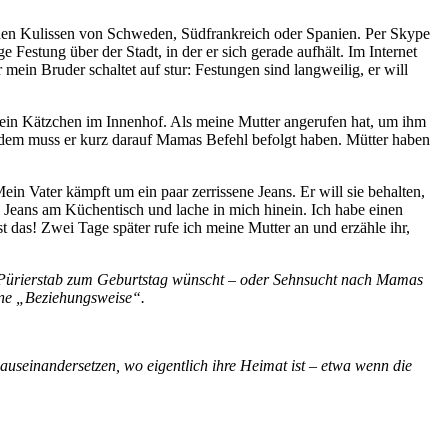
rischen Kulissen von Schweden, Südfrankreich oder Spanien. Per Skype
e Festung über der Stadt, in der er sich gerade aufhält. Im Internet
 mein Bruder schaltet auf stur: Festungen sind langweilig, er will
, ein Kätzchen im Innenhof. Als meine Mutter angerufen hat, um ihm
rotzdem muss er kurz darauf Mamas Befehl befolgt haben. Mütter haben
n Vater kämpft um ein paar zerrissene Jeans. Er will sie behalten,
 Jeans am Küchentisch und lache in mich hinein. Ich habe einen
t das! Zwei Tage später rufe ich meine Mutter an und erzähle ihr,
nen Pürierstab zum Geburtstag wünscht – oder Sehnsucht nach Mamas
mne „Beziehungsweise“.
auseinandersetzen, wo eigentlich ihre Heimat ist – etwa wenn die