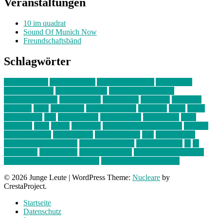
Veranstaltungen
10 im quadrat
Sound Of Munich Now
Freundschaftsbänd
Schlagwörter
10 im Quadrat
Amelie Völker
Anastasia Trenkler
Ausstellung
bahnwärter thiel
Band der Woche
Bei Krause zu Hause
Beziehungsweise
ein abend mit
farbenladen
feierwerk
fotografie
Hip-Hop
indie
junge leute
junges münchen
Kolumne
kunst
Liebe
Lisi Wasmer
lmu
lost weekend
Louis Seibert
Max Fluder
mein
münchen
milla
musik
München
Münchens junge Kreative
neuland
ornella cosenza
Partnerschaft
Philipp Kreiter
pop
Rita Argauer
Sound Of Munich Now
Stefanie Witterauf
susanne krause
sz
sz
junge leute
szjungeleute
theresa parstorfer
Von Freitag bis Freitag
von freitag bis freitag münchen
Zeichen der Freundschaft
© 2026 Junge Leute
|
WordPress Theme:
Nucleare
by
CrestaProject.
Startseite
Datenschutz