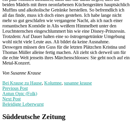
beiden Mädels mit ihren neonfarbenen Küchengeräten hauptsächlich
Muffins und alkoholische Getränke herstellen. So befremdlich ich
all das finde, muss ich doch eines gestehen. Ich habe lange nicht
mehr so gut geschlafen wie vergangene Nacht, als ich nach einer
romantischen Komödie in Alis weißem Himmelbett unter den
Leuchtsternchen eingeschlummert bin wie eine Disney-Prinzessin.
Trotzdem: Auf Dauer halten eine so östrogengetränkte Umgebung
wohl nicht viele Leute aus. Ali bildet da keine Ausnahme.
Deswegen müssen den Guss für die letzten Plätzchen Kristina und
Thomas Müller alleine fertig machen. Ali zieht sich derweil um für
die echte Welt jenseits ihres Märchenschlosses: Sie geht noch auf ein
Metal-Konzert.
Von Susanne Krause
Bei Krause zu Hause
,
Kolumne
,
susanne krause
Post
Previous
Previous Post
post:
Antun Opic (Folk)
navigation
Next Post
Beleidigte Leberwurst
Next
Post:
Süddeutsche Zeitung