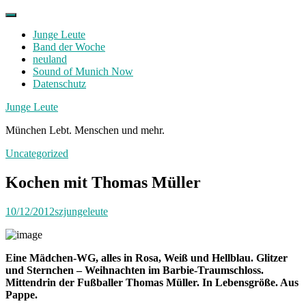
Skip
to
Junge Leute
content
Band der Woche
neuland
Sound of Munich Now
Datenschutz
Facebook
Twitter
Instagram
Junge Leute
München Lebt. Menschen und mehr.
Uncategorized
Kochen mit Thomas Müller
10/12/2012
szjungeleute
Eine Mädchen-WG, alles in Rosa, Weiß und Hellblau. Glitzer
und Sternchen – Weihnachten im Barbie-Traumschloss.
Mittendrin der Fußballer Thomas Müller. In Lebensgröße. Aus
Pappe.