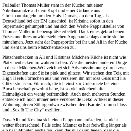
Fußballer Thomas Müller steht in der Küche: mit einer
Nikolausmütze auf dem Kopf und einer Girlande aus
Christbaumkugeln um den Hals. Damals, an dem Tag, als
Deutschland bei der EM ausschied, ist Kristina sofort in den
Supermarkt gehumpelt und hat sich den Werbe-Pappaufsteller von
Thomas Müller in Lebensgröße erbettelt. Dank eines gebrochenen
Fußes und ihres unwiderstehlichen Augenaufschlags durfte sie ihn
mitnehmen. Jetzt steht der Pappsportler bei ihr und Ali in der Küche
und sieht uns beim Plätzchenbacken zu.
Plätzchenbacken in Ali und Kristinas Mädchen-Küche ist nicht wie
Plätzchenbacken im wahren Leben. Wie die meisten anderen Dinge
in dieser Mädchen-WG zeichnet sich Adventsstimmung durch zwei
Eigenschaften aus: Sie ist pink und glitzert. Wir stechen den Teig mit
High-Heels-Förmchen aus und verzieren ihn mit rosa Guss und lila
Glitzerstreuseln. Für mich, die ich einst zur Untermiete bei einer
Burschenschaft gewohnt habe, ist so viel mädchenhafte
Heimeligkeit ein wenig befremdlich. Auch nach mehreren Stunden
entdecke ich noch immer neue verstörende Deko-Artikel in dieser
Wohnung, deren Stil irgendwo zwischen dem Barbie-Traumschloss
und „Sex & The City“ oszilliert.
Dass Ali und Kristina sich einen Pappmann aufstellen, ist nicht
weiter überraschend: Falls echte Männer es hier freiwillig länger als
ein paar Minuten aushalten, kann das nur daran liegen, dass die